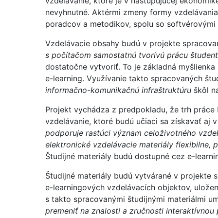
vzdelávanie, ktoré je v nastupujúcej ekonomi
nevyhnutné. Aktérmi zmeny formy vzdelávania 
poradcov a metodikov, spolu so softvérovými
Vzdelávacie obsahy budú v projekte spracova
s počítačom samostatnú tvorivú prácu študen
dostatočne vytvoriť. To je základná myšlienka
e-learning. Využívanie takto spracovaných št
informačno-komunikačnú infraštruktúru
škôl na
Projekt vychádza z predpokladu, že trh práce
vzdelávanie, ktoré budú učiaci sa získavať aj 
podporuje rastúci význam celoživotného vzde
elektronické vzdelávacie materiály flexibilne,
Študijné materiály budú dostupné cez e-learn
Študijné materiály budú vytvárané v projekte
e-learningových vzdelávacích objektov, uložený
s takto spracovanými študijnými materiálmi 
premeniť na znalosti a zručnosti interaktívnou