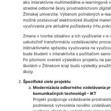
ako interaktívne multimediálne e-learningové 
stredné odborné školy prostredníctvom
digitá
Žilinskej univerzite. Výberom potrebných e-l
možné
zostavovať elektronické študijné materi
vyučovania pre aktuálne požiadavky trhu prác
Zmena v tvorbe obsahov a ich využívanie v e
uskutočniť transformáciu vzdelávacieho proce
inštruktívneho spôsobu vyučovania na vyučova
bude študent v interaktivite s počítačom samos
Po pilotnom overení výsledkov projektu na p
školách v Žilinskom kraji budú
výsledky použit
školy.
Špecifické ciele projektu
Modernizácia odborného vzdelávania p
komunikačných technológií – IKT
Projekt podporuje vzdelávanie prostrední
podmienok vytvorenia
nového vzdelávan