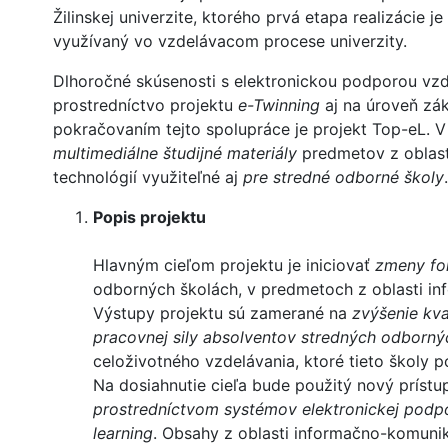
Žilinskej univerzite, ktorého prvá etapa realizácie 
využívaný vo vzdelávacom procese univerzity.
Dlhoročné skúsenosti s elektronickou podporou vzd
prostredníctvo projektu
e-Twinning
aj na úroveň zák
pokračovaním tejto spolupráce je projekt Top-eL. 
multimediálne študijné materiály
predmetov z oblas
technológií využiteľné aj
pre stredné odborné školy
.
Popis projektu
Hlavným cieľom projektu je iniciovať
zmeny fo
odborných školách, v predmetoch z oblasti i
Výstupy projektu sú zamerané na
zvýšenie kva
pracovnej sily absolventov stredných odborný
celoživotného vzdelávania, ktoré tieto školy 
Na dosiahnutie cieľa bude použitý nový prístu
prostredníctvom systémov elektronickej podp
learning
. Obsahy z oblasti informačno-komuni