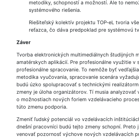
metodiky, schopností a možností. Ale to nemo
systémového riešenia.
Riešiteľský kolektív projektu TOP-eL tvoria v
reťazca, čo dáva predpoklad pre systémovú t
Záver
Tvorba elektronických multimediálnych študijných m
amatérskych aplikácií. Pre profesionálne využitie 
profesionálne spracovanie. To nemôže byť vedľajšia
metodika vyučovania, spracovanie scenára vyžadujú
budú úzko spolupracovať s technickými realizátormi
zmeny je úloha organizátorov. Tí musia analyzovať
o možnostiach nových foriem vzdelávacieho procesu
túto zmenu podporia.
Zmeniť ľudský potenciál vo vzdelávacích inštitúciách
dnešní pracovníci budú tejto zmeny schopní. Preto 
venovať pozornosť výchove nových vzdelávacích pr