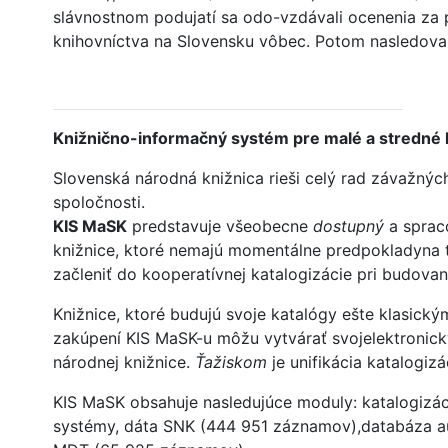
slávnostnom podujatí sa odo-vzdávali ocenenia za p
knihovníctva na Slovensku vôbec. Potom nasledoval
Knižnično-informačný systém pre malé a stredné 
Slovenská národná knižnica rieši celý rad závažnýc
spoločnosti.
KIS MaSK
predstavuje všeobecne
dostupný
a sprac
knižnice, ktoré nemajú momentálne predpokladyna t
začleniť do kooperatívnej katalogizácie pri budova
Knižnice, ktoré budujú svoje katalógy ešte klasickým
zakúpení KIS MaSK-u môžu vytvárať svojelektronick
národnej knižnice.
Ťažiskom
je unifikácia katalogiz
KIS MaSK obsahuje nasledujúce moduly: katalogizáci
systémy, dáta SNK (444 951 záznamov),databáza au