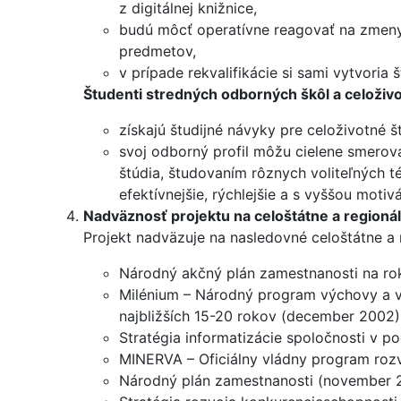
z digitálnej knižnice,
budú môcť operatívne reagovať na zme
predmetov,
v prípade rekvalifikácie si sami vytvoria
Študenti stredných odborných škôl a celoživ
získajú študijné návyky pre celoživotné š
svoj odborný profil môžu cielene smerova
štúdia, študovaním rôznych voliteľných 
efektívnejšie, rýchlejšie a s vyššou motiv
Nadväznosť projektu na celoštátne a regioná
Projekt nadväzuje na nasledovné celoštátne a
Národný akčný plán zamestnanosti na r
Milénium – Národný program výchovy a vz
najbližších 15-20 rokov (december 2002)
Stratégia informatizácie spoločnosti v 
MINERVA – Oficiálny vládny program roz
Národný plán zamestnanosti (november 