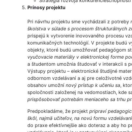
Stratégia rozvoja konkurencieschopnosti
Prínosy projektu
Pri návrhu projektu sme vychádzali z potreby
školstva v súlade s procesom štrukturálnych 
prispejú k vytvorenie inovovaného procesu vz
komunikačných technológií. V projekte budú v
objekty, ktoré budú umožňovať pedagógom s
vyučovacie materiály v elektronickej forme po
a študentom umožnia študovať v interakcii s 
Výstupy projektu – elektronické študijné mate
odbornom vzdelávaní a aj pre celoživotné vzd
obsahov umožní
nový prístup k učeniu sa
, kto
spoločnosti založenej na vedomostiach, kde 
prispôsobovať potrebám meniaceho sa trhu pr
Predpokladáme, že projekt
pripraví pedagogi
škôl, najmä učiteľov, na novú formu vzdelávan
do praxe efektívnejšie ako doteraz a aby ho pr