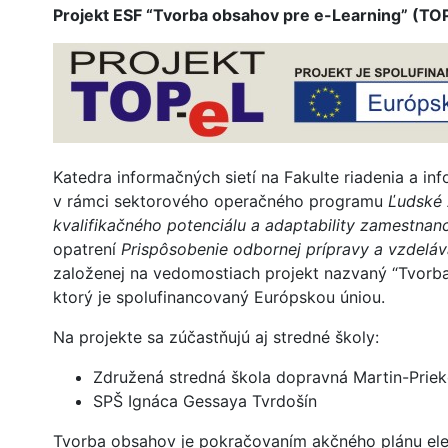
Projekt ESF “Tvorba obsahov pre e-Learning” (TO
Katedra informačných sietí na Fakulte riadenia a info
v rámci sektorového operačného programu
Ľudské 
kvalifikačného potenciálu a adaptability zamestnan
opatrení
Prispôsobenie odbornej prípravy a vzdelá
založenej na vedomostiach projekt nazvaný “Tvorba
ktorý je spolufinancovaný Európskou úniou.
Na projekte sa zúčastňujú aj stredné školy:
Združená stredná škola dopravná Martin-Prie
SPŠ Ignáca Gessaya Tvrdošín
Tvorba obsahov je pokračovaním akčného plánu ele