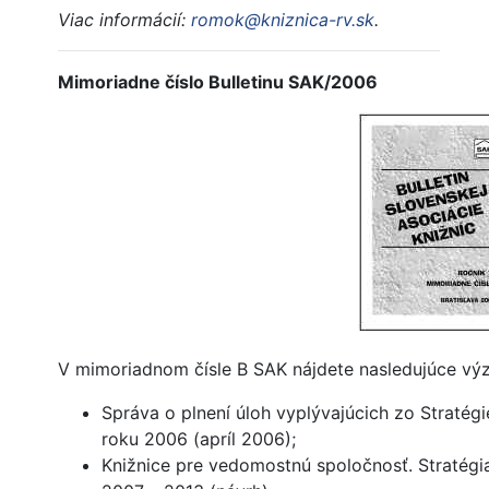
Viac informácií:
romok@kniznica-rv.sk
.
Mimoriadne číslo Bulletinu SAK/2006
V mimoriadnom čísle B SAK nájdete nasledujúce vý
Správa o plnení úloh vyplývajúcich zo Stratég
roku 2006 (apríl 2006);
Knižnice pre vedomostnú spoločnosť. Stratégi