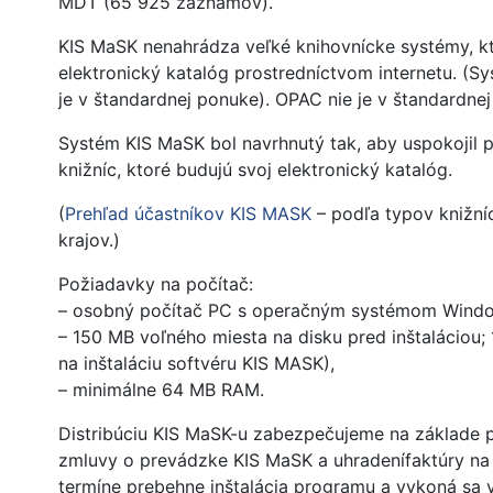
MDT (65 925 záznamov).
KIS MaSK nenahrádza veľké knihovnícke systémy, kto
elektronický katalóg prostredníctvom internetu. (Sy
je v štandardnej ponuke). OPAC nie je v štandardnej
Systém KIS MaSK bol navrhnutý tak, aby uspokojil 
knižníc, ktoré budujú svoj elektronický katalóg.
(
Prehľad účastníkov KIS MASK
– podľa typov knižní
krajov.)
Požiadavky na počítač:
– osobný počítač PC s operačným systémom Wind
– 150 MB voľného miesta na disku pred inštaláciou; 
na inštaláciu softvéru KIS MASK),
– minimálne 64 MB RAM.
Distribúciu KIS MaSK-u zabezpečujeme na základe 
zmluvy o prevádzke KIS MaSK a uhradenífaktúry na
termíne prebehne inštalácia programu a vykoná sa 