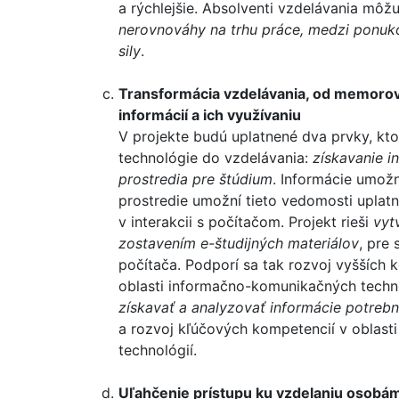
a rýchlejšie. Absolventi vzdelávania môž
nerovnováhy na trhu práce, medzi ponu
sily
.
Transformácia vzdelávania, od memoro
informácií a ich využívaniu
V projekte budú uplatnené dva prvky, kt
technológie do vzdelávania:
získavanie i
prostredia pre štúdium
. Informácie umož
prostredie umožní tieto vedomosti uplatn
v interakcii s počítačom. Projekt rieši
vytv
zostavením e-študijných materiálov
, pre
počítača. Podporí sa tak rozvoj vyšších 
oblasti informačno-komunikačných techno
získavať a analyzovať informácie potrebné
a rozvoj kľúčových kompetencií v oblas
technológií.
Uľahčenie prístupu ku vzdelaniu osobá