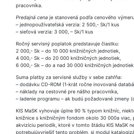
pracovníka.
Predajná cena
je stanovená podľa cenového výmeru
– jednopoužívateľská verzia: 2 500,- Sk/1 kus
– sieťová verzia: 3 000, – Sk/1 kus
Ročný servisný poplatok predstavuje čiastku:
2 000,- Sk – do 10 000 knižničných jednotiek,
4 000,- Sk – do 20 000 knižničných jednotiek,
6 000,- Sk – do a nad 30 000 knižničných jednotiek
Suma platby za servisné služby v sebe zahŕňa:
– dodávku CD-ROM (1-krát ročne inovovaná databá
– náklady na cestovné pre nášho pracovníka,
– ladenie programu – ak budú požadované zmeny (d
KIS MaSK vyhovuje úplne 90 % typom knižníc, niekto
knižnice s knižničným fondom okolo 30 000a viac, p
akvizíciu periodík, ktoré v tomto štádiu KIS MaSK n
potrebujúvyriešiť tento problém, si modul katalogi