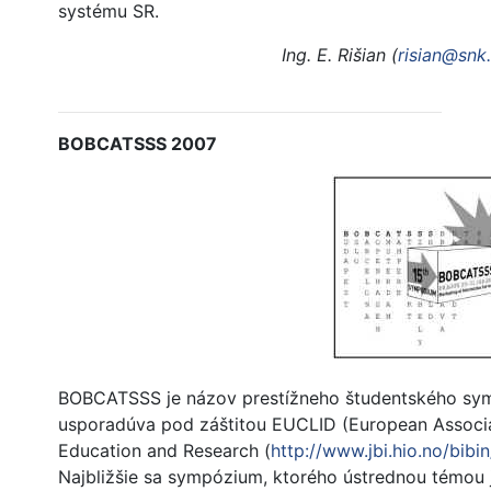
systému SR.
Ing. E. Rišian (
risian@snk
BOBCATSSS 2007
BOBCATSSS je názov prestížneho študentského sym
usporadúva pod záštitou EUCLID (European Associat
Education and Research (
http://www.jbi.hio.no/bibin
Najbližšie sa sympózium, ktorého ústrednou témou j