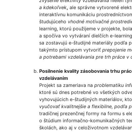
zvýšenie efektivity vzdelávania
nielen tý
a kdekoľvek
,
ale správne vytvorené elekt
interaktívnu komunikáciu prostredníctvom
študujúceho
vhodné motivačné prostredi
learning, ktorú použijeme v projekte, bola
a spočíva vo vytváraní dielčích e-learni
sa zostavujú e-študijné materiály podľa 
takýmto prístupom vytvoriť
prepojenie m
a potrebami vzdelávania pre trh práce v
Posilnenie kvality zásobovania trhu p
vzdelávaním
Projekt sa zameriava na
problematiku in
ktoré sú dnes potrebné vo všetkých odv
vyhovujúcich e-študijných materiálov, kt
vyučovať kvalitnejšie a flexibilne, podľa
tradičnej prezenčnej formy na formu s e
o štúdium informačno-komunikačných tec
školách, ako aj v celoživotnom vzdelávan