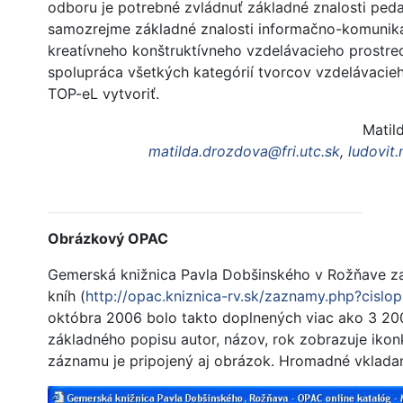
odboru je potrebné zvládnuť základné znalosti peda
samozrejme základné znalosti informačno-komunika
kreatívneho konštruktívneho vzdelávacieho prostred
spolupráca všetkých kategórií tvorcov vzdelávacieh
TOP-eL vytvoriť.
Matil
matilda.drozdova@fri.utc.sk
,
ludovit.
Obrázkový OPAC
Gemerská knižnica Pavla Dobšinského v Rožňave zač
kníh (
http://opac.kniznica-rv.sk/zaznamy.php?cisl
októbra 2006 bolo takto doplnených viac ako 3 200 
základného popisu autor, názov, rok zobrazuje iko
záznamu je pripojený aj obrázok. Hromadné vklada