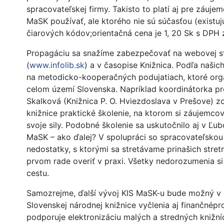
spracovateľskej firmy. Takisto to platí aj pre záuje
MaSK používať, ale ktorého nie sú súčasťou (existuj
čiarových kódov;orientačná cena je 1, 20 Sk s DPH za
Propagáciu sa snažíme zabezpečovať na webovej s
(
www.infolib.sk
) a v časopise Knižnica. Podľa našich
na metodicko-kooperačných podujatiach, ktoré orga
celom území Slovenska. Napríklad koordinátorka pr
Skalková (Knižnica P. O. Hviezdoslava v Prešove) z
knižnice praktické školenie, na ktorom si záujemco
svoje sily. Podobné školenie sa uskutočnilo aj v Ľub
MaSK – ako ďalej? V spolupráci so spracovateľskou 
nedostatky, s ktorými sa stretávame prinašich stretn
prvom rade overiť v praxi. Všetky nedorozumenia si
cestu.
Samozrejme, ďalší vývoj KIS MaSK-u bude možný v p
Slovenskej národnej knižnice vyčlenia aj finančnépro
podporuje elektronizáciu malých a stredných knižn