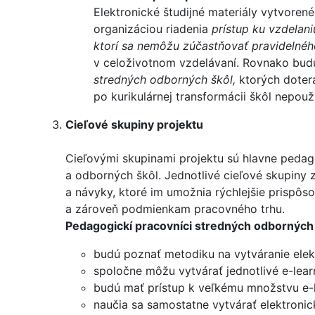
Elektronické študijné materiály vytvore
organizáciou riadenia
prístup ku vzdelan
ktorí sa nemôžu zúčastňovať pravidelné
v celoživotnom vzdelávaní. Rovnako bud
stredných odborných škôl,
ktorých dotera
po kurikulárnej transformácii škôl nepouži
Cieľové skupiny projektu
Cieľovými skupinami projektu sú hlavne pedago
a odborných škôl. Jednotlivé cieľové skupiny 
a návyky, ktoré im umožnia rýchlejšie prispô
a zároveň podmienkam pracovného trhu.
Pedagogickí pracovníci stredných odborných 
budú poznať metodiku na vytváranie elekt
spoločne môžu vytvárať jednotlivé e-lear
budú mať prístup k veľkému množstvu e-
naučia sa samostatne vytvárať elektronic