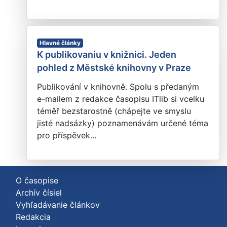
Hlavné články
K publikovaniu v knižnici. Jeden
pohled z Městské knihovny v Praze
Publikování v knihovně. Spolu s předaným
e-mailem z redakce časopisu ITlib si vcelku
téměř bezstarostně (chápejte ve smyslu
jisté nadsázky) poznamenávám určené téma
pro příspěvek...
O časopise
Archív čísiel
Vyhľadávanie článkov
Redakcia