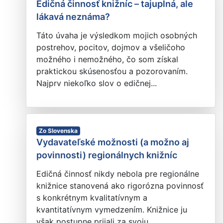
Edičná činnosť knižníc – tajuplná, ale
lákavá neznáma?
Táto úvaha je výsledkom mojich osobných
postrehov, pocitov, dojmov a všeličoho
možného i nemožného, čo som získal
praktickou skúsenosťou a pozorovaním.
Najprv niekoľko slov o edičnej...
Zo Slovenska
Vydavateľské možnosti (a možno aj
povinnosti) regionálnych knižníc
Edičná činnosť nikdy nebola pre regionálne
knižnice stanovená ako rigorózna povinnosť
s konkrétnym kvalitatívnym a
kvantitatívnym vymedzením. Knižnice ju
však postupne prijali za svoju...