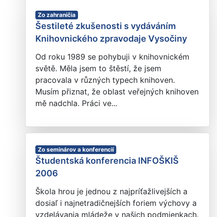
Zo zahraničia
Šestileté zkušenosti s vydáváním
Knihovnického zpravodaje Vysočiny
Od roku 1989 se pohybuji v knihovnickém
světě. Měla jsem to štěstí, že jsem
pracovala v různých typech knihoven.
Musím přiznat, že oblast veřejných knihoven
mě nadchla. Práci ve...
Zo seminárov a konferencií
Študentská konferencia INFOŠKIŠ
2006
Škola hrou je jednou z najpríťažlivejších a
dosiaľ i najnetradičnejších foriem výchovy a
vzdelávania mládeže v našich podmienkach.