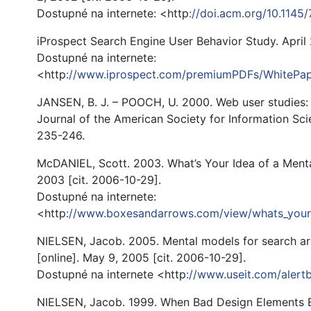
Dostupné na internete: <http
://doi.acm.org/10.114
iProspect Search Engine User Behavior Study. April 
Dostupné na internete:
<http
://www.iprospect.com/premiumPDFs/WhitePap
JANSEN, B. J. – POOCH, U. 2000. Web user studies: 
Journal of the American Society for Information Sci
235-246.
McDANIEL, Scott. 2003. What’s Your Idea of a Menta
2003 [cit. 2006-10-29].
Dostupné na internete:
<http
://www.boxesandarrows.com/view/whats_your
NIELSEN, Jacob. 2005. Mental models for search are
[online]. May 9, 2005 [cit. 2006-10-29].
Dostupné na internete <http
://www.useit.com/aler
NIELSEN, Jacob. 1999. When Bad Design Elements B