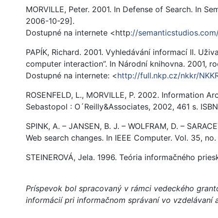
MORVILLE, Peter. 2001. In Defense of Search. In Sem
2006-10-29].
Dostupné na internete <http
://semanticstudios.com
PAPÍK, Richard. 2001. Vyhledávání informací II. Uživ
computer interaction”. In Národní knihovna. 2001, roč.
Dostupné na internete: <
http://full.nkp.cz/nkkr/NK
ROSENFELD, L., MORVILLE, P. 2002. Information Arch
Sebastopol : O´Reilly&Associates, 2002, 461 s. IS
SPINK, A. – JANSEN, B. J. – WOLFRAM, D. – SARACE
Web search changes. In IEEE Computer. Vol. 35, no. 
STEINEROVÁ, Jela. 1996. Teória informačného priesku
Príspevok bol spracovaný v rámci vedeckého grant
informácií pri informačnom správaní vo vzdelávaní 