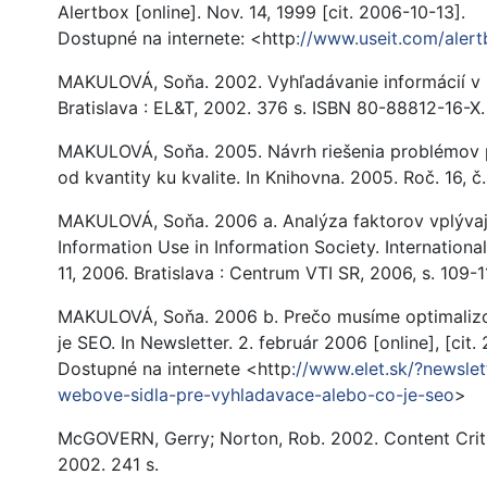
Alertbox [online]. Nov. 14, 1999 [cit. 2006-10-13].
Dostupné na internete: <http
://www.useit.com/alert
MAKULOVÁ, Soňa. 2002. Vyhľadávanie informácií v i
Bratislava : EL&T, 2002. 376 s. ISBN 80-88812-16-X.
MAKULOVÁ, Soňa. 2005. Návrh riešenia problémov pr
od kvantity ku kvalite. In Knihovna. 2005. Roč. 16, č.
MAKULOVÁ, Soňa. 2006 a. Analýza faktorov vplývajúc
Information Use in Information Society. Internationa
11, 2006. Bratislava : Centrum VTI SR, 2006, s. 109-1
MAKULOVÁ, Soňa. 2006 b. Prečo musíme optimalizo
je SEO. In Newsletter. 2. február 2006 [online], [cit.
Dostupné na internete <http
://www.elet.sk/?newsle
webove-sidla-pre-vyhladavace-alebo-co-je-seo
>
McGOVERN, Gerry; Norton, Rob. 2002. Content Criti
2002. 241 s.