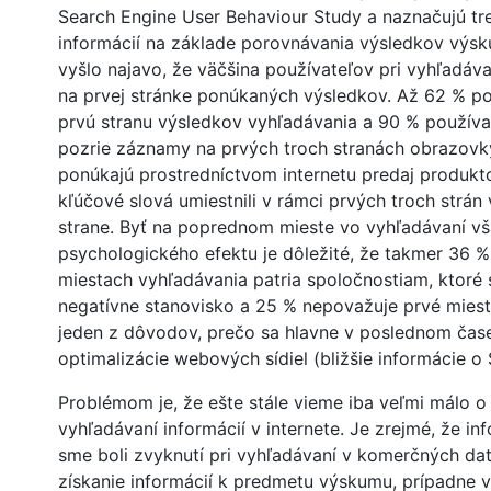
Search Engine User Behaviour Study a naznačujú tre
informácií na základe porovnávania výsledkov výsk
vyšlo najavo, že väčšina používateľov pri vyhľadáv
na prvej stránke ponúkaných výsledkov. Až 62 % po
prvú stranu výsledkov vyhľadávania a 90 % používa
pozrie záznamy na prvých troch stranách obrazovky.
ponúkajú prostredníctvom internetu predaj produkt
kľúčové slová umiestnili v rámci prvých troch strán
strane. Byť na poprednom mieste vo vyhľadávaní vš
psychologického efektu je dôležité, že takmer 36 %
miestach vyhľadávania patria spoločnostiam, ktoré
negatívne stanovisko a 25 % nepovažuje prvé miesta 
jeden z dôvodov, prečo sa hlavne v poslednom čase 
optimalizácie webových sídiel (bližšie informácie o
Problémom je, že ešte stále vieme iba veľmi málo o
vyhľadávaní informácií v internete. Je zrejmé, že i
sme boli zvyknutí pri vyhľadávaní v komerčných da
získanie informácií k predmetu výskumu, prípadne v 