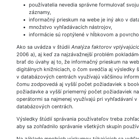
používatelia nevedia správne formulovať svoj
záznamy,
informačný prieskum na webe je iný ako v data
množstvo vyhľadávacích nástrojov,
informácie sú roptýlené v hĺbkovom a povrc
Ako sa uvádza v štúdii
Analýza faktorov vplývajúcic
2006 a), aj keď za najzávažnejší problém pokladám
brať do úvahy aj to, že informačný prieskum na web
digitálnych knižniciach, o čom svedčia aj výsledky
v databázových centrách využívajú väčšinou informa
čomu zodpovedá aj vyšší počet požiadaviek s bool
požiadavke a vyšší priemerný počet požiadaviek na
operátormi sa najmenej využívajú pri vyhľadávaní v 
databázových centrách.
Výsledky štúdií správania používateľov treba zohľadn
aby sa zohľadnilo správanie všetkých skupín použív
Na základe mnohých výskumov týkajúcich sa vyhľadá