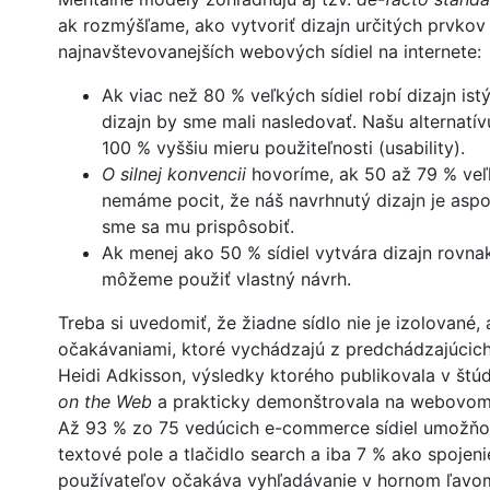
ak rozmýšľame, ako vytvoriť dizajn určitých prvkov n
najnavštevovanejších webových sídiel na internete:
Ak viac než 80 % veľkých sídiel robí dizajn i
dizajn by sme mali nasledovať. Našu alternatí
100 % vyššiu mieru použiteľnosti (usability).
O silnej konvencii
hovoríme, ak 50 až 79 % veľk
nemáme pocit, že náš navrhnutý dizajn je aspoň
sme sa mu prispôsobiť.
Ak menej ako 50 % sídiel vytvára dizajn rov
môžeme použiť vlastný návrh.
Treba si uvedomiť, že žiadne sídlo nie je izolované, 
očakávaniami, ktoré vychádzajú z predchádzajúcich
Heidi Adkisson, výsledky ktorého publikovala v štúd
on the Web
a prakticky demonštrovala na webovom
Až 93 % zo 75 vedúcich e-commerce sídiel umožňov
textové pole a tlačidlo search a iba 7 % ako spojen
používateľov očakáva vyhľadávanie v hornom ľavom 