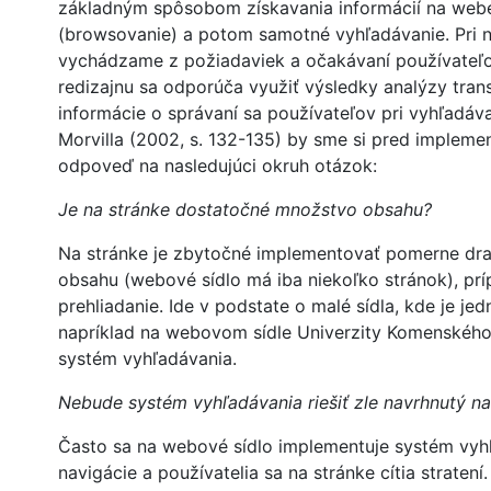
základným spôsobom získavania informácií na webe
(browsovanie) a potom samotné vyhľadávanie. Pri 
vychádzame z požiadaviek a očakávaní používateľo
redizajnu sa odporúča využiť výsledky analýzy tra
informácie o správaní sa používateľov pri vyhľadáva
Morvilla (2002, s. 132-135) by sme si pred impleme
odpoveď na nasledujúci okruh otázok:
Je na stránke dostatočné množstvo obsahu?
Na stránke je zbytočné implementovať pomerne drah
obsahu (webové sídlo má iba niekoľko stránok), prí
prehliadanie. Ide v podstate o malé sídla, kde je je
napríklad na webovom sídle Univerzity Komenského b
systém vyhľadávania.
Nebude systém vyhľadávania riešiť zle navrhnutý n
Často sa na webové sídlo implementuje systém vyhľ
navigácie a používatelia sa na stránke cítia strate