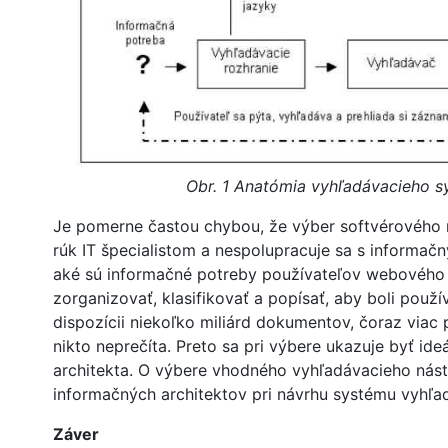
Obr. 1 Anatómia vyhľadávacieho s
Je pomerne častou chybou, že výber softvérového n
rúk IT špecialistom a nespolupracuje sa s informačn
aké sú informačné potreby používateľov webového 
zorganizovať, klasifikovať a popísať, aby boli použív
dispozícii niekoľko miliárd dokumentov, čoraz viac pl
nikto neprečíta. Preto sa pri výbere ukazuje byť ide
architekta. O výbere vhodného vyhľadávacieho nást
informačných architektov pri návrhu systému vyhľa
Záver