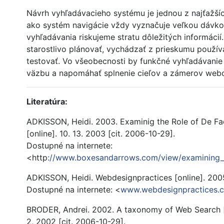
Návrh vyhľadávacieho systému je jednou z najťažšíc
ako systém navigácie vždy vyznačuje veľkou dávkou
vyhľadávania riskujeme stratu dôležitých informáci
starostlivo plánovať, vychádzať z prieskumu používa
testovať. Vo všeobecnosti by funkčné vyhľadávanie
väzbu a napomáhať splnenie cieľov a zámerov webo
Literatúra:
ADKISSON, Heidi. 2003. Examinig the Role of De F
[online]. 10. 13. 2003 [cit. 2006-10-29].
Dostupné na internete:
<http
://www.boxesandarrows.com/view/examining_t
ADKISSON, Heidi. Webdesignpractices [online]. 2005
Dostupné na internete: <
www.webdesignpractices.
BRODER, Andrei. 2002. A taxonomy of Web Search [o
2, 2002 [cit. 2006-10-29].