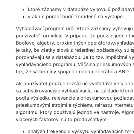
ktoré záznamy v databáze vyhovujú požiadav
v akom poradí budú zoradené na výstupe.
Vyhľadávací program určí, ktoré záznamy vyhovujú
používateľ formuluje. V prípade, že použije jednod
Boolovej algebry, proximitných operátorov,vyhľadáv
je taký, že všetky slová z rešeršnej požiadavky s
porovnávajú sa s databázou. Je to tzv. implicitné v
vyhľadávacieho programu. Väčšina prieskumových s
tak, že sa termíny spoja pomocou operátora AND.
Ak používateľ použije rozšírené vyhľadávanie s bool
sa sofistikovanejšie vyhľadávanie, na základe ktor
podľa výsledku relevancie s prieskumovou požiada
prieskumovými strojmi a rýchlemu nárastu internet
algoritmu, ktorý používajú jednotlivé nástroje. Alg
viacerých faktorov, sú to predovšetkým:
analýza frekvencie výskytu vyhľadávacích ter