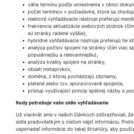
váha termínu podľa umiestnenia v rámci doku
počet termínov v požiadavke, ktoré sa zhodu
niektoré vyhľadávacie nástroje preferujú menš
frekvencia aktualizácie webových stránok (čím 
sú stránky radené vyššie),
hybridné vyhľadávacie nástroje preferujú tie st
analýza počtov spojení na stránky (čím viac sp
populárnejšiu a relevantnejšiu),
analýza kvality spojení na stránky,
obsah metaprvkov,
doména, z ktorej pochádzajú záznamy,
platené alebo tzv. sponzorované spojenia,
prístup využívajúci princíp spätnej väzby a po
Kedy potrebuje vaše sídlo vyhľadávanie
Už viackrát sme v našich článkoch zdôrazňovali, že
sídla predovšetkým s cieľom nájsť informáciu. Pret
usporiadať informácie do takej štruktúry, aby použív