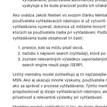
vyskytuje a že bude pracovať podľa ich očaká
Ako uvádza Jakob Nielsen vo svojom článku
Mental
používatelia vyhľadávacích nástrojov si už vytvoril
vyhľadávania vyzerať, dokonca už môžeme hovoriť 
ktorých sa používatelia riadia pri vyhľadávaní. Podľ
vyhľadávania bude obsahovať tri časti:
priestor, kde sa môžu písať slová,
tlačidlo s nápisom search (vyhľadaj), ktoré po 
zoznam relevantných výsledkov usporiadaných p
search engine result page (SERP).
Určitý mentálny model zohľadňujú aj tri najčastejš
MSN. Ako aj ukazujú mnohé výskumy, používatelia 
ako sa správať v procese vyhľadávania. Týmto me
prispôsobovať aj dizajn vyhľadávacích nástrojov, a
prívetivosť a relevantné výsledky pri vyhľadávaní.
Mentálne modely zohľadňujú aj tzv.
de-facto štand