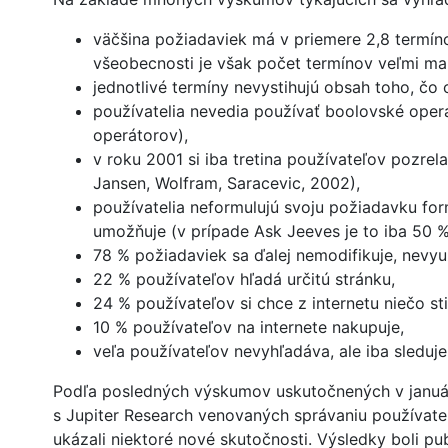
väčšina požiadaviek má v priemere 2,8 termínov
všeobecnosti je však počet termínov veľmi mal
jednotlivé termíny nevystihujú obsah toho, čo 
používatelia nevedia používať boolovské ope
operátorov),
v roku 2001 si iba tretina používateľov pozre
Jansen, Wolfram, Saracevic, 2002),
používatelia neformulujú svoju požiadavku for
umožňuje (v prípade Ask Jeeves je to iba 50 %
78 % požiadaviek sa ďalej nemodifikuje, nevy
22 % používateľov hľadá určitú stránku,
24 % používateľov si chce z internetu niečo st
10 % používateľov na internete nakupuje,
veľa používateľov nevyhľadáva, ale iba sleduje
Podľa posledných výskumov uskutočnených v január
s Jupiter Research venovaných správaniu používate
ukázali niektoré nové skutočnosti. Výsledky boli pub