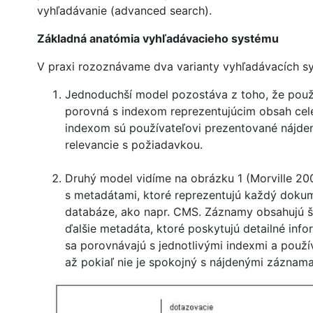
vyhľadávanie (advanced search).
Základná anatómia vyhľadávacieho systému
V praxi rozoznávame dva varianty vyhľadávacích sy
Jednoduchší model pozostáva z toho, že použ
porovná s indexom reprezentujúcim obsah celé
indexom sú používateľovi prezentované nájde
relevancie s požiadavkou.
Druhý model vidíme na obrázku 1 (Morville 20
s metadátami, ktoré reprezentujú každý doku
databáze, ako napr. CMS. Záznamy obsahujú štr
ďalšie metadáta, ktoré poskytujú detailné in
sa porovnávajú s jednotlivými indexmi a použí
až pokiaľ nie je spokojný s nájdenými záznam