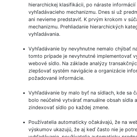
hierarchickej klasifikácii, po náraste informác
vyhľadávacieho mechanizmu. Dnes si už predm
ani nevieme predstaviť. K prvým krokom v súča
mechanizmu. Prehliadanie hierarchických kateg
vyhľadávania.
Vyhľadávanie by nevyhnutne nemalo chýbať n
tomto prípade je nevyhnutné implementovať vyh
webové sídlo. Na základe analýzy transakčných
zlepšovať systém navigácie a organizácie infor
požadované informácie.
Vyhľadávanie by malo byť na sídlach, kde sa 
bolo neúčelné vytvárať manuálne obsah sídla a
zindexovať sídlo po každej zmene.
Používatelia automaticky očakávajú, že na we
výskumov ukazujú, že aj keď často nie je po
vyhľadávanie, používatelia automaticky predpo