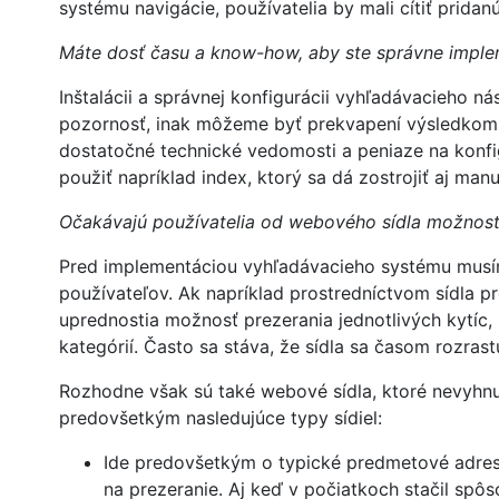
systému navigácie, používatelia by mali cítiť prid
Máte dosť času a know-how, aby ste správne implem
Inštalácii a správnej konfigurácii vyhľadávacieho n
pozornosť, inak môžeme byť prekvapení výsledkom
dostatočné technické vedomosti a peniaze na konfig
použiť napríklad index, ktorý sa dá zostrojiť aj manu
Očakávajú používatelia od webového sídla možnosť
Pred implementáciou vyhľadávacieho systému musí
používateľov. Ak napríklad prostredníctvom sídla 
uprednostia možnosť prezerania jednotlivých kytíc
kategórií. Často sa stáva, že sídla sa časom rozrast
Rozhodne však sú také webové sídla, ktoré nevyhnu
predovšetkým nasledujúce typy sídiel:
Ide predovšetkým o typické predmetové adresáre
na prezeranie. Aj keď v počiatkoch stačil spô