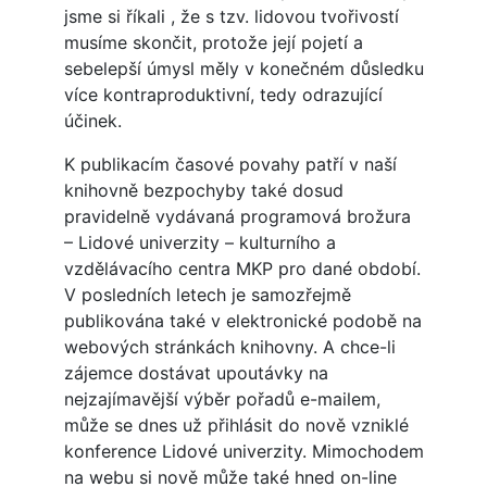
jsme si říkali , že s tzv. lidovou tvořivostí
musíme skončit, protože její pojetí a
sebelepší úmysl měly v konečném důsledku
více kontraproduktivní, tedy odrazující
účinek.
K publikacím časové povahy patří v naší
knihovně bezpochyby také dosud
pravidelně vydávaná programová brožura
– Lidové univerzity – kulturního a
vzdělávacího centra MKP pro dané období.
V posledních letech je samozřejmě
publikována také v elektronické podobě na
webových stránkách knihovny. A chce-li
zájemce dostávat upoutávky na
nejzajímavější výběr pořadů e-mailem,
může se dnes už přihlásit do nově vzniklé
konference Lidové univerzity. Mimochodem
na webu si nově může také hned on-line