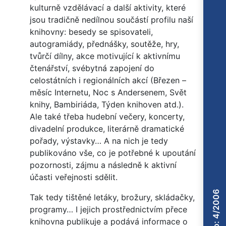
kulturně vzdělávací a další aktivity, které
jsou tradičně nedílnou součástí profilu naší
knihovny: besedy se spisovateli,
autogramiády, přednášky, soutěže, hry,
tvůrčí dílny, akce motivující k aktivnímu
čtenářství, svébytná zapojení do
celostátních i regionálních akcí (Březen –
měsíc Internetu, Noc s Andersenem, Svět
knihy, Bambiriáda, Týden knihoven atd.).
Ale také třeba hudební večery, koncerty,
divadelní produkce, literárně dramatické
pořady, výstavky… A na nich je tedy
publikováno vše, co je potřebné k upoutání
pozornosti, zájmu a následně k aktivní
účasti veřejnosti sdělit.
Číslo: 4/2006
Tak tedy tištěné letáky, brožury, skládačky,
programy… I jejich prostřednictvím přece
knihovna publikuje a podává informace o