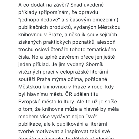
A co dodat na závěr? Snad uvedené
příklady (připomínám, že opravdu
“jednopohledové” a s časovým omezením)
publikačních produktů, vydaných Městskou
knihovnou v Praze, a několik souvisejících
získaných praktických poznatků, alespoň
trochu osloví čtenáře tohoto tematického
čísla. No a úplně závěrem přece jen ještě
jeden příklad. Je jím vydaný Sborník
vítězných prací v celopražské literární
soutěži Praha mýma očima, pořádané
Městskou knihovnou v Praze v roce, kdy
byl hlavnímu městu ČR udělen titul
Evropské město kultury. Ale to už je spíše
o tom, že knihovna může a hlavně by měla
mnohem více vydávat nejen “své”
publikace, ale k publikování a literární
tvorbě motivovat a inspirovat také své
čtenáře a uživatele, ty dětské především.