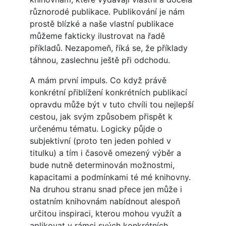
různorodé publikace. Publikování je nám
prostě blízké a naše vlastní publikace
můžeme fakticky ilustrovat na řadě
příkladů. Nezapomeň, říká se, že příklady
táhnou, zaslechnu ještě při odchodu.
A mám první impuls. Co když právě
konkrétní přiblížení konkrétních publikací
opravdu může být v tuto chvíli tou nejlepší
cestou, jak svým způsobem přispět k
určenému tématu. Logicky půjde o
subjektivní (proto ten jeden pohled v
titulku) a tím i časově omezený výběr a
bude nutně determinován možnostmi,
kapacitami a podmínkami té mé knihovny.
Na druhou stranu snad přece jen může i
ostatním knihovnám nabídnout alespoň
určitou inspiraci, kterou mohou využít a
aplikovat v rámci svých konkrétních