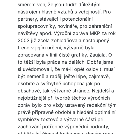
směrem ven, že jsou tudíž důležitým
nástrojem hlavně vztahů s veřejností. Pro
partnery, stávající i potencionální
spolupracovníky, novináře, pro zahraniční
návštěvy apod. Výroční zpráva MKP za rok
2003 již zcela zohledňovala nastoupený
trend v jejím určení, výtvarně byla
zpracovaná v linii čisté grafiky. Zaujala. O
to těžší byla práce na dalších. Dobře jsme
si uvědomovali, že má-li opět oslovit, musí
být neméně a raději ještě lépe, zajímavě,
osobitě a svébytně uchopena jak po
obsahové, tak výtvarné stránce. Nejdelší a
nejobtížnější při tvorbě těchto výročních
zpráv bylo pro vždy ustavený redakční tým
právě přípravné období a hledání optimální
symbiózy textové a výtvarné části při
zachování potřebné výpovědní hodnoty,
přibližující činnost knihovny v daném roce.