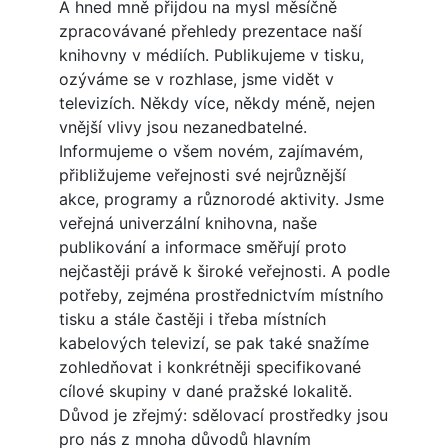
A hned mně přijdou na mysl měsíčně
zpracovávané přehledy prezentace naší
knihovny v médiích. Publikujeme v tisku,
ozýváme se v rozhlase, jsme vidět v
televizích. Někdy více, někdy méně, nejen
vnější vlivy jsou nezanedbatelné.
Informujeme o všem novém, zajímavém,
přibližujeme veřejnosti své nejrůznější
akce, programy a různorodé aktivity. Jsme
veřejná univerzální knihovna, naše
publikování a informace směřují proto
nejčastěji právě k široké veřejnosti. A podle
potřeby, zejména prostřednictvím místního
tisku a stále častěji i třeba místních
kabelových televizí, se pak také snažíme
zohledňovat i konkrétněji specifikované
cílové skupiny v dané pražské lokalitě.
Důvod je zřejmý: sdělovací prostředky jsou
pro nás z mnoha důvodů hlavním