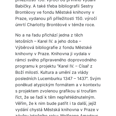
Babičky. A také třeba bibliografii Sestry
Brontëovy ve fondu Městské knihovny v
Praze, vydanou při příležitosti 150. výročí
úmrtí Charlotty Brontëové v témže roce.
No a na řadu přichází jedna z těch
letošních – Karel IV. a jeho doba –
Výběrová bibliografie z fondu Městské
knihovny v Praze. Knihovna ji vydala v
rámci svého připraveného doprovodného
programu k projektu “Karel IV. – Císař z
Boží milosti. Kultura a umění za vlády
posledních Lucemburku 1347 – 1437”. Svým
poněkud atypickým formátem a v kontextu
s projektem zvolenou grafikou si troufám
říct, že se řadí k těm nepřehlédnutelným.
Věřím, že k nim bude patřit i ta další, jejíž
vydání chystá Městská knihovna v Praze v
závěru letošního roku: Wolfgang Amadeus