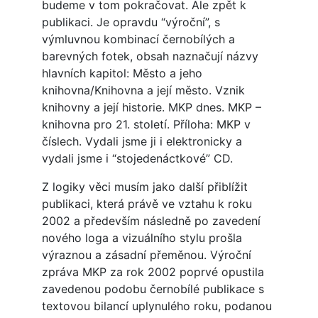
budeme v tom pokračovat. Ale zpět k
publikaci. Je opravdu “výroční”, s
výmluvnou kombinací černobílých a
barevných fotek, obsah naznačují názvy
hlavních kapitol: Město a jeho
knihovna/Knihovna a její město. Vznik
knihovny a její historie. MKP dnes. MKP –
knihovna pro 21. století. Příloha: MKP v
číslech. Vydali jsme ji i elektronicky a
vydali jsme i “stojedenáctkové” CD.
Z logiky věci musím jako další přiblížit
publikaci, která právě ve vztahu k roku
2002 a především následně po zavedení
nového loga a vizuálního stylu prošla
výraznou a zásadní přeměnou. Výroční
zpráva MKP za rok 2002 poprvé opustila
zavedenou podobu černobílé publikace s
textovou bilancí uplynulého roku, podanou