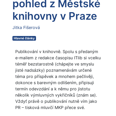
pohled z Městské
knihovny v Praze
Jitka Fišerová
Hlavné články
Publikování v knihovně. Spolu s předaným
e-mailem z redakce časopisu ITlib si vcelku
téměř bezstarostně (chápejte ve smyslu
jisté nadsázky) poznamenávám určené
téma pro příspěvek a mnohem pečlivěji,
dokonce s barevným odlišením, připisuji
termín odevzdání a k němu pro jistotu
několik výmluvných vykřičníků (znám se).
Vždyť právě o publikování nutně vím jako
PR – tisková mluvčí MKP přece své.