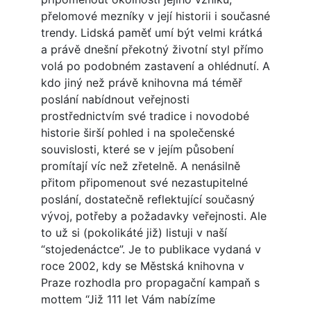
přelomové mezníky v její historii i současné
trendy. Lidská paměť umí být velmi krátká
a právě dnešní překotný životní styl přímo
volá po podobném zastavení a ohlédnutí. A
kdo jiný než právě knihovna má téměř
poslání nabídnout veřejnosti
prostřednictvím své tradice i novodobé
historie širší pohled i na společenské
souvislosti, které se v jejím působení
promítají víc než zřetelně. A nenásilně
přitom připomenout své nezastupitelné
poslání, dostatečně reflektující současný
vývoj, potřeby a požadavky veřejnosti. Ale
to už si (pokolikáté již) listuji v naší
“stojedenáctce”. Je to publikace vydaná v
roce 2002, kdy se Městská knihovna v
Praze rozhodla pro propagační kampaň s
mottem “Již 111 let Vám nabízíme