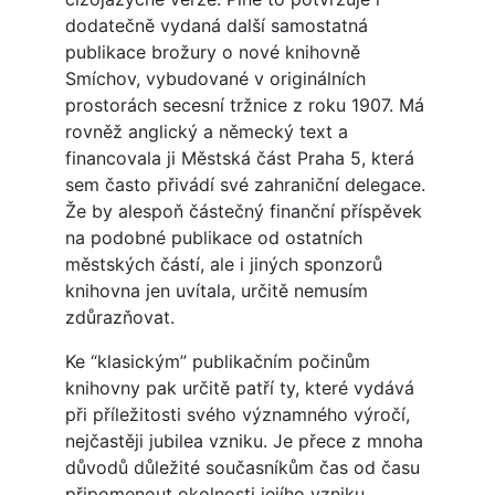
dodatečně vydaná další samostatná
publikace brožury o nové knihovně
Smíchov, vybudované v originálních
prostorách secesní tržnice z roku 1907. Má
rovněž anglický a německý text a
financovala ji Městská část Praha 5, která
sem často přivádí své zahraniční delegace.
Že by alespoň částečný finanční příspěvek
na podobné publikace od ostatních
městských částí, ale i jiných sponzorů
knihovna jen uvítala, určitě nemusím
zdůrazňovat.
Ke “klasickým” publikačním počinům
knihovny pak určitě patří ty, které vydává
při příležitosti svého významného výročí,
nejčastěji jubilea vzniku. Je přece z mnoha
důvodů důležité současníkům čas od času
připomenout okolnosti jejího vzniku,