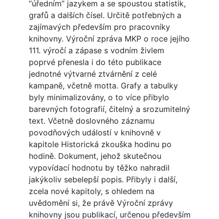
“úředním” jazykem a se spoustou statistik,
grafů a dalších čísel. Určitě potřebných a
zajímavých především pro pracovníky
knihovny. Výroční zpráva MKP o roce jejího
111. výročí a zápase s vodním živlem
poprvé přenesla i do této publikace
jednotné výtvarné ztvárnění z celé
kampaně, včetně motta. Grafy a tabulky
byly minimalizovány, o to více přibylo
barevných fotografií, čitelný a srozumitelný
text. Včetně doslovného záznamu
povodňových událostí v knihovně v
kapitole Historická zkouška hodinu po
hodině. Dokument, jehož skutečnou
vypovídací hodnotu by těžko nahradil
jakýkoliv sebelepší popis. Přibyly i další,
zcela nové kapitoly, s ohledem na
uvědomění si, že právě Výroční zprávy
knihovny jsou publikací, určenou především