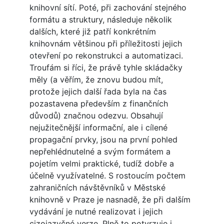
knihovní sítí. Poté, při zachování stejného
formátu a struktury, následuje několik
dalších, které již patří konkrétním
knihovnám většinou při příležitosti jejich
otevření po rekonstrukci a automatizaci.
Troufám si říci, že právě tyhle skládačky
měly (a věřím, že znovu budou mít,
protože jejich další řada byla na čas
pozastavena především z finančních
důvodů) značnou odezvu. Obsahují
nejužitečnější informační, ale i cílené
propagační prvky, jsou na první pohled
nepřehlédnutelné a svým formátem a
pojetím velmi praktické, tudíž dobře a
účelně využívatelné. S rostoucím počtem
zahraničních návštěvníků v Městské
knihovně v Praze je nasnadě, že při dalším
vydávání je nutné realizovat i jejich
cizojazyčné verze. Plně to potvrzuje i