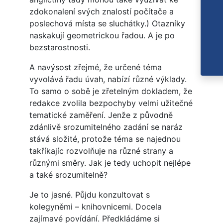
zdokonalení svých znalostí počítače a
poslechová místa se sluchátky.) Otazníky
naskakují geometrickou řadou. A je po
bezstarostnosti.
A navýsost zřejmé, že určené téma
vyvolává řadu úvah, nabízí různé výklady.
To samo o sobě je zřetelným dokladem, že
redakce zvolila bezpochyby velmi užitečné
tematické zaměření. Jenže z původně
zdánlivě srozumitelného zadání se naráz
stává složité, protože téma se najednou
takříkajíc rozvolňuje na různé strany a
různými směry. Jak je tedy uchopit nejlépe
a také srozumitelně?
Je to jasné. Půjdu konzultovat s
kolegyněmi – knihovnicemi. Docela
zajímavé povídání. Předkládáme si