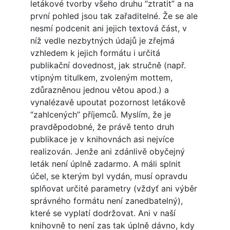
letákové tvorby všeho druhu “ztratit” a na
první pohled jsou tak zařaditelné. Že se ale
nesmí podcenit ani jejich textová část, v
níž vedle nezbytných údajů je zřejmá
vzhledem k jejich formátu i určitá
publikační dovednost, jak stručně (např.
vtipným titulkem, zvoleným mottem,
zdůrazněnou jednou větou apod.) a
vynalézavě upoutat pozornost letákově
“zahlcených” příjemců. Myslím, že je
pravděpodobné, že právě tento druh
publikace je v knihovnách asi nejvíce
realizován. Jenže ani zdánlivě obyčejný
leták není úplně zadarmo. A máli splnit
účel, se kterým byl vydán, musí opravdu
splňovat určité parametry (vždyť ani výběr
správného formátu není zanedbatelný),
které se vyplatí dodržovat. Ani v naší
knihovně to není zas tak úplně dávno, kdy