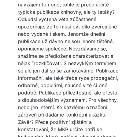
navzájem to i ono, tohle je přece určitě
typická publikace knihovny, ale ty letáky?
Odkudsi vyčtená věta zúčastněné
upozorňuje, že to musí být dílo zveřejněné
nebo vydané tiskem. Jenomže dnešní
publikace už dávno nejsou jenom tištěné,
oponujeme společně. Nevzdáváme se,
snažíme se předložené charakterizovat a
nějak “rozklíčovat”. S nezvyklým termínem
se ale jen dál spíše zamotáváme. Publikace
informační, ale také třeba ryze propagační,
odborné, populární, naučné v té či oné
podobě. Publikace příležitostné, ale přesto
s dlouhodobějším významem. Pro všechny,
nebo jen interní. Ke každému označení
zároveň přikládáme konkrétní ukázku.
Závěr? Přece pozitivní zjištění a
konstatování, že MKP určitě patří ke
knihovnám, které vydávají vlastní a docela