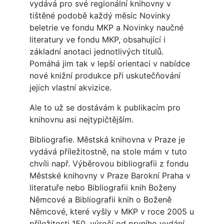
vydává pro své regionální knihovny v
tištěné podobě každý měsíc Novinky
beletrie ve fondu MKP a Novinky naučné
literatury ve fondu MKP, obsahující i
základní anotaci jednotlivých titulů.
Pomáhá jim tak v lepší orientaci v nabídce
nové knižní produkce při uskutečňování
jejich vlastní akvizice.
Ale to už se dostávám k publikacím pro
knihovnu asi nejtypičtějším.
Bibliografie. Městská knihovna v Praze je
vydává příležitostně, na stole mám v tuto
chvíli např. Výběrovou bibliografii z fondu
Městské knihovny v Praze Barokní Praha v
literatuře nebo Bibliografii knih Boženy
Němcové a Bibliografii knih o Boženě
Němcové, které vyšly v MKP v roce 2005 u
příležitosti 150. výročí od prvního vydání