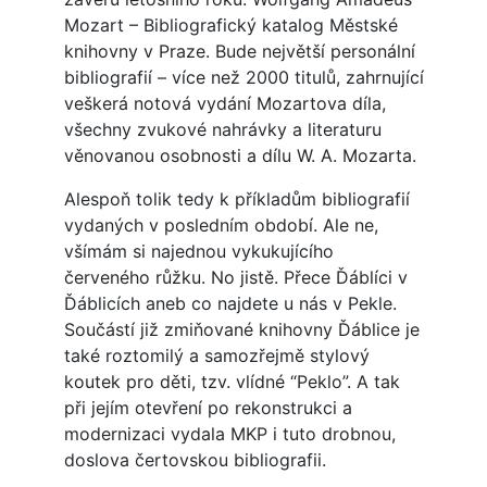
Mozart – Bibliografický katalog Městské
knihovny v Praze. Bude největší personální
bibliografií – více než 2000 titulů, zahrnující
veškerá notová vydání Mozartova díla,
všechny zvukové nahrávky a literaturu
věnovanou osobnosti a dílu W. A. Mozarta.
Alespoň tolik tedy k příkladům bibliografií
vydaných v posledním období. Ale ne,
všímám si najednou vykukujícího
červeného růžku. No jistě. Přece Ďáblíci v
Ďáblicích aneb co najdete u nás v Pekle.
Součástí již zmiňované knihovny Ďáblice je
také roztomilý a samozřejmě stylový
koutek pro děti, tzv. vlídné “Peklo”. A tak
při jejím otevření po rekonstrukci a
modernizaci vydala MKP i tuto drobnou,
doslova čertovskou bibliografii.