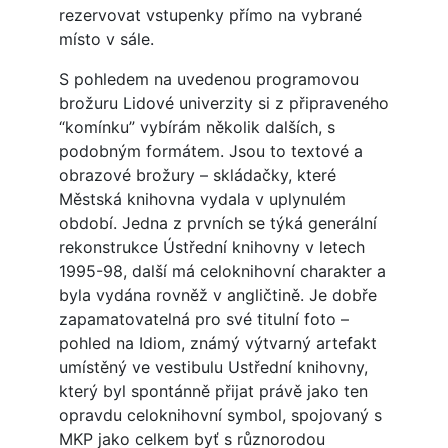
rezervovat vstupenky přímo na vybrané
místo v sále.
S pohledem na uvedenou programovou
brožuru Lidové univerzity si z připraveného
“komínku” vybírám několik dalších, s
podobným formátem. Jsou to textové a
obrazové brožury – skládačky, které
Městská knihovna vydala v uplynulém
období. Jedna z prvních se týká generální
rekonstrukce Ústřední knihovny v letech
1995-98, další má celoknihovní charakter a
byla vydána rovněž v angličtině. Je dobře
zapamatovatelná pro své titulní foto –
pohled na Idiom, známý výtvarný artefakt
umístěný ve vestibulu Ustřední knihovny,
který byl spontánně přijat právě jako ten
opravdu celoknihovní symbol, spojovaný s
MKP jako celkem byť s různorodou