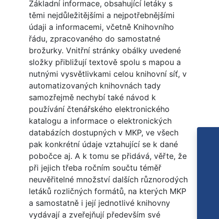
Základní informace, obsahující letáky s
těmi nejdůležitějšími a nejpotřebnějšími
údaji a informacemi, včetně Knihovního
řádu, zpracovaného do samostatné
brožurky. Vnitřní stránky obálky uvedené
složky přibližují textově spolu s mapou a
nutnými vysvětlivkami celou knihovní síť, v
automatizovaných knihovnách tady
samozřejmě nechybí také návod k
používání čtenářského elektronického
katalogu a informace o elektronických
databázích dostupných v MKP, ve všech
pak konkrétní údaje vztahující se k dané
pobočce aj. A k tomu se přidává, věřte, že
při jejich třeba ročním součtu téměř
neuvěřitelné množství dalších různorodých
letáků rozličných formátů, na kterých MKP
a samostatně i její jednotlivé knihovny
vydávají a zveřejňují především své