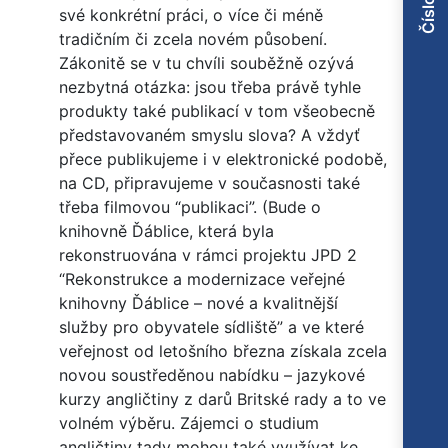
své konkrétní práci, o více či méně
tradičním či zcela novém působení.
Zákonitě se v tu chvíli souběžně ozývá
nezbytná otázka: jsou třeba právě tyhle
produkty také publikací v tom všeobecně
představovaném smyslu slova? A vždyť
přece publikujeme i v elektronické podobě,
na CD, připravujeme v současnosti také
třeba filmovou “publikaci”. (Bude o
knihovně Ďáblice, která byla
rekonstruována v rámci projektu JPD 2
“Rekonstrukce a modernizace veřejné
knihovny Ďáblice – nové a kvalitnější
služby pro obyvatele sídliště” a ve které
veřejnost od letošního března získala zcela
novou soustředěnou nabídku – jazykové
kurzy angličtiny z darů Britské rady a to ve
volném výběru. Zájemci o studium
angličtiny tady mohou také využívat ke