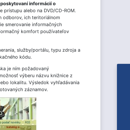
v
poskytovaní informácií o
ne prístupu alebo na DVD/CD-ROM.
 odborov, ich teritoriálnom
šie smerovanie informačných
nformačný komfort používateľov
rania, služby/portálu, typu zdroja a
ikačného kódu.
iska je ním požadovaný
m možnosť výberu názvu knižnice z
lebo lokalitu. Výsledok vyhľadávania
anotovaných záznamov.