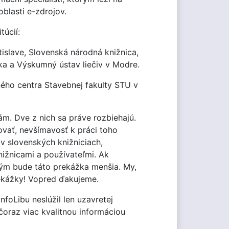
blasti e-zdrojov.
túcií:
islave, Slovenská národná knižnica,
a a Výskumný ústav liečiv v Modre.
ného centra Stavebnej fakulty STU v
ám. Dve z nich sa práve rozbiehajú.
ovať, nevšímavosť k práci toho
v slovenských knižniciach,
nižnicami a používateľmi. Ak
tým bude táto prekážka menšia. My,
rekážky! Vopred ďakujeme.
foLibu neslúžil len uzavretej
 čoraz viac kvalitnou informáciou