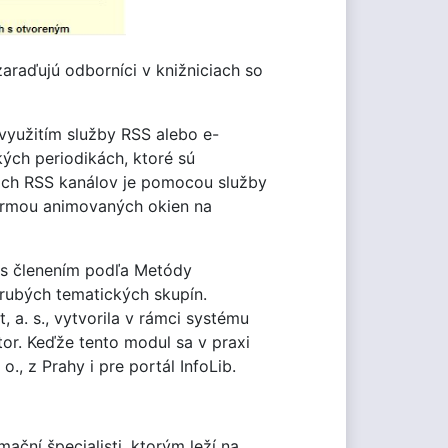
araďujú odborníci v knižniciach so
využitím služby RSS alebo e-
ých periodikách, ktoré sú
voch RSS kanálov je pomocou služby
formou animovaných okien na
 s členením podľa Metódy
rubých tematických skupín.
a. s., vytvorila v rámci systému
or. Keďže tento modul sa v praxi
., z Prahy i pre portál InfoLib.
ační špecialisti, ktorým leží na