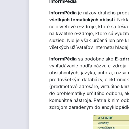
InformPédia
InformPédia
je názov druhého prod
všetkých tematických oblastí
. Nekl
celosvetové e-zdroje, ktoré sa teši
na kvalitné e-zdroje, ktoré sú využ
služieb. Nie je však určená len pre 
všetkých užívateľov internetu hľada
InformPédia
sa podobne ako
E-zdro
vyhľadávanie podľa názvu e-zdroja,
obsiahnutých, jazyka, autora, rozsa
predovšetkým databázy, elektronické
(predmetové adresáre, virtuálne kni
do problematiky určitého odboru, al
komunitné nástroje. Patria k nim o
zdrojom zaradeným do encyklopédie j