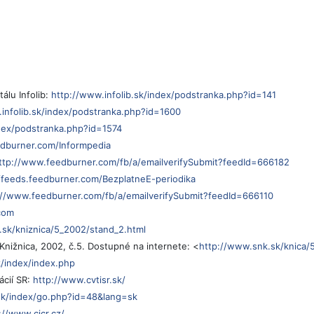
álu Infolib:
http://www.infolib.sk/index/podstranka.php?id=141
infolib.sk/index/podstranka.php?id=1600
ndex/podstranka.php?id=1574
edburner.com/Informpedia
ttp://www.feedburner.com/fb/a/emailverifySubmit?feedId=666182
//feeds.feedburner.com/BezplatneE-periodika
://www.feedburner.com/fb/a/emailverifySubmit?feedId=666110
com
.sk/kniznica/5_2002/stand_2.html
Knižnica, 2002, č.5. Dostupné na internete: <
http://www.snk.sk/knica/
/index/index.php
cií SR:
http://www.cvtisr.sk/
.sk/index/go.php?id=48&lang=sk
://www.cicr.cz/