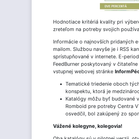
Hodnotiace kritériá kvality pri výb
zreteľom na potreby svojich používa
Informácie o najnovších pridaných 
mailom. Službou navyše je i RSS kan
sprístupňované v internete. E-peri
FeedBurner poskytovaný v čitateľne
vstupnej webovej stránke
InformPé
Tematické triedenie oboch týc
konspektu, ktorá je medzináro
Katalógy môžu byť budované vď
Romboid pre potreby Centra VT
osvedčil, bol zakúpený zo sponz
Vážené kolegyne, kolegovia!
Oba katalógy sú v pilotnej verzii, o