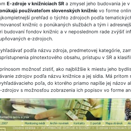
vom
E-zdroje v knižniciach SR
a zmysel jeho budovania je 
ponúkajú používateľom slovenských knižníc
vo forme onli
jkompletnejší prehľad o týchto zdrojoch podľa tematických
ormovanosť knižníc o ponúkaných službách a tým i adresnej
pri budovaní fondov knižníc a v neposlednom rade zvýšiť i
stupňovaných e-zdrojoch.
vyhľadávať podľa názvu zdroja, predmetovej kategórie, zame
prístupnenia plnotextového obsahu, prístupu v SR a klasif
 prínosom možnosť zistiť, ako najbližšie k miestu jeho bydl
ávanie zdrojov podľa názvu knižnice a jej sídla. Má prito
vyhľadávacieho poľa, do ktorého priamo napíše jej názov a
e-zdrojov s možnosťou zobrazenia ich popisov vo forme 