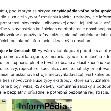
uktu, pod ktorým sa skrýva
encyklopédia voľne prístupný
adie si za cieľ vytvoriť rozsiahlu kolekciu zdrojov, ale inf
a pozornosti slovenskej knihovníckej obce. Jej úlohou je v
iteľné v slovenských knižniciach na obohatenie obsahovej
knihovníkov a používateľov knižníc, ale má ambíciu pritiahn
júcich bezplatné informácie s kvalitným obsahom.
je v knižniciach SR
vytvára v katalógovej podobe s anot
 predmetovej kategórie, zamerania, typu informačného zd
hu sprístupnenia plnotextového obsahu a klasifikačného k
 archívy, repozitáre, špecializované, tematicky orientovan
žnice, prieskumové stroje, metavyhľadávače), vertikálne p
e tiež i novovznikajúce typy e-zdrojov, ktoré sú využiteľn
dborné blogy, wikis, RSS dávky, komunitné záložky a podob
e bezplatný, prípadne je potrebná bezplatná registrácia.