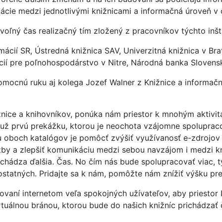
cie medzi jednotlivými knižnicami a informačná úroveň v o
oľný čas realizačný tím zložený z pracovníkov týchto inšti
cií SR, Ústredná knižnica SAV, Univerzitná knižnica v Brat
ií pre poľnohospodárstvo v Nitre, Národná banka Slovensk
omocnú ruku aj kolega Jozef Walner z Knižnice a informač
ižnice a knihovníkov, ponúka nám priestor k mnohým aktivit
 už prvú prekážku, ktorou je neochota vzájomne spoluprac
ou oboch katalógov je pomôcť zvýšiť využívanosť e-zdrojov 
žby a zlepšiť komunikáciu medzi sebou navzájom i medzi k
ichádza ďalšia. Čas. No čím nás bude spolupracovať viac, 
ostatných. Pridajte sa k nám, pomôžte nám znížiť výšku p
aní internetom veľa spokojných užívateľov, aby priestor In
irtuálnou bránou, ktorou bude do našich knižníc prichádzať