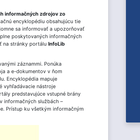
ch informačných zdrojov zo
ormačnú encyklopédiu obsahujúcu tie
zájomne sa informovať a upozorňovať
 náplne poskytovaných informačných
uť na stránky portálu
InfoLib
ovanými záznammi. Ponúka
roja a e-dokumentov v ňom
ódu. Encyklopédia mapuje
é vyhľadávacie nástroje
ortály predstavujúce vstupné brány
é v informačných službách –
ne. Prístup ku všetkým informačným