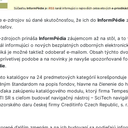
ere e-zdrojov sú dané skutočnosťou, že ich do
InformPédie
z
teľov.
e-zdrojoch prináša
InformPédia
záujemcom až na stôl, a to 
ál informujúci o nových bezplatných odborných elektronick
odiká je možné taktiež odoberať e-mailom. Obsah týchto d
 prívetivej podobe a na novinky je navyše upozorňované 
die
.
hto katalógov na 24 predmetových kategórií korešponduje
dným štandardom na popis fondov, hlavne na členenie do h
aka zakúpeniu katalógového modulu, ktorý firma Tempest, 
I SR s cieľom budovať navigačný nástroj – SciTech navigát
orského daru českej firmy Creditinfo Czech Republic, s. r. o
tvorené ďalším zmenám a na ich budovaní sa podieľajú inform