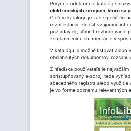
Prvým produktom je katalóg s náz
elektronických zdrojoch, ktoré sa 
Cieľom katalógu je zabezpečiť čo na
rozmiestnení, zlepšiť vzájomnú inf
požiadaviek, uľahčiť rozhodovanie 
zefektívnením ich orientácie v sprí
V katalógu je možné listovať alebo 
obsiahnutých dokumentov, rozsahu s
Z hľadiska používateľa je najväčším
sprístupňovaný e-zdroj, teda vyhľad
abecedného registra alebo využitia 
je vo forme zoznamu relevantných 