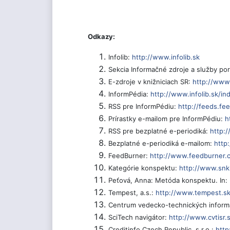
Odkazy:
Infolib:
http://www.infolib.sk
Sekcia Informačné zdroje a služby port
E-zdroje v knižniciach SR:
http://www.
InformPédia:
http://www.infolib.sk/i
RSS pre InformPédiu:
http://feeds.fe
Prírastky e-mailom pre InformPédiu:
h
RSS pre bezplatné e-periodiká:
http:
Bezplatné e-periodiká e-mailom:
http
FeedBurner:
http://www.feedburner.
Kategórie konspektu:
http://www.snk
Peťová, Anna: Metóda konspektu. In: 
Tempest, a.s.:
http://www.tempest.sk
Centrum vedecko-technických informá
SciTech navigátor:
http://www.cvtisr
Creditinfo Czech Republic, s.r.o.:
http