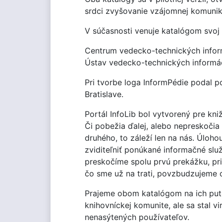
srdci zvyšovanie vzájomnej komuniká
V súčasnosti venuje katalógom svoj v
Centrum vedecko-technických informá
Ústav vedecko-technických informác
Pri tvorbe loga InformPédie podal p
Bratislave.
Portál InfoLib bol vytvorený pre kn
Či pobežia ďalej, alebo nepreskočia
druhého, to záleží len na nás. Úloh
zviditeľniť ponúkané informačné slu
preskočíme spolu prvú prekážku, pr
čo sme už na trati, povzbudzujeme 
Prajeme obom katalógom na ich putov
knihovníckej komunite, ale sa stal v
nenasýtených používateľov.