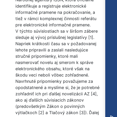
identifikuje a registruje elektronické
informačné pramene na pokračovanie, a
tiež v rámci komplexnej činnosti referátu
pre elektronické informačné pramene.
V týchto súvislostiach sa v širšom zábere
sleduje aj vývoj príslušnej legislatívy [1].
Napriek krátkosti času sa v požadovanej
lehote pripravili a zaslali nasledujúce
stručné pripomienky, ktoré mali
nasmerovať novelu aj smerom k správe
elektronického obsahu, ktoré však na
škodu veci neboli vôbec zohľadnené.
Navrhnuté pripomienky považujeme za
opodstatnené a myslíme si, že je potrebné
zohľadniť ich pri ďalšej novelizácii AZ [4],
ako aj ďalších súvisiacich zákonov
(predovšetkým Zákon o povinných
výtlačkoch [2] a Tlačový zákon [3]).
Ďalej