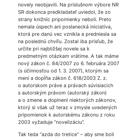
novely neobjavili. Na príslušnom výbore NR
SR dokonca predkladateľ uviedol, že zo
strany knižníc pripomienky neboli. Preto
nemala úspech ani poslanecká iniciatíva,
ktorá pre danú vec vznikla a predniesla sa
na poslednú chvíľu. Zostal iba prísľub, že
určite pri najbližšej novele sa k
predmetným otázkam vrátime. A tak máme
nový zákon č. 84/2007 zo 6. februára 2007
(s účinnosťou od 1. 3. 2007), ktorým sa
mení a dopĺňa zákon č. 618/2003 Z. z.
o autorskom práve a právach súvisiacich
s autorským právom (autorský zákon)
a o zmene a doplnení niektorých zákonov,
ktorý si však už teraz v zmysle uvedených
pripomienok k autorskému zákonu z roku
2003 vyžaduje “novelizáciu”.
Tak teda “azda do tretice” – aby sme boli