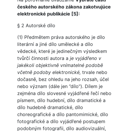
českého autorského zákona zakotvujúce
elektronické publikácie [5]:
§ 2 Autorské dílo
(1) Předmětem práva autorského je dílo
literární a jiné dílo umělecké a dílo
vědecké, které je jedinečným výsledkem
tvůrčí činnosti autora a
je vyjádřeno v
jakékoli objektivně vnímatelné podobě
včetně podoby elektronické,
trvale nebo
dočasně, bez ohledu na jeho rozsah, účel
nebo význam (dále jen ”dílo”). Dílem je
zejména dílo slovesné vyjádřené řečí nebo
písmem, dílo hudební, dílo dramatické a
dílo hudebně dramatické, dílo
choreografické a dílo pantomimické, dílo
fotografické a dílo vyjádřené postupem
podobným fotografii, dílo audiovizuální,