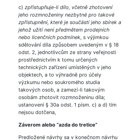
c)
zpřístupňuje-li dílo, včetně zhotovení
jeho rozmnoženiny nezbytné pro takové
zpřístupnění, které je součástí jeho sbírek a
jehož užití není předmětem prodejních
nebo licenčních podmínek
, s výjimkou
sdělování díla způsobem uvedeným v § 18
odst. 2, jednotlivcům ze strany veřejnosti
prostřednictvím k tomu určených
technických zařízení umístěných v jeho
objektech, a to výhradně pro účely
výzkumu nebo soukromého studia
takových osob, a zamezí-li takovým
osobám zhotovit rozmnoženinu díla;
ustanovení § 30a odst. 1 písm. c) a d) tím
nejsou dotčena,
Záverom alebo “azda do tretice”
Predložené návrhy sa v konečnom návrhu