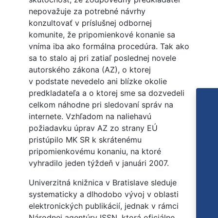
nepovažuje za potrebné návrhy
konzultovať v príslušnej odbornej
komunite, že pripomienkové konanie sa
vníma iba ako formálna procedúra. Tak ako
sa to stalo aj pri zatiaľ poslednej novele
autorského zákona (AZ), o ktorej
v podstate nevedelo ani blízke okolie
predkladateľa a o ktorej sme sa dozvedeli
celkom náhodne pri sledovaní správ na
internete. Vzhľadom na naliehavú
požiadavku úprav AZ zo strany EÚ
pristúpilo MK SR k skrátenému
pripomienkovému konaniu, na ktoré
vyhradilo jeden týždeň v januári 2007.
Univerzitná knižnica v Bratislave sleduje
systematicky a dlhodobo vývoj v oblasti
elektronických publikácií, jednak v rámci
Národnej agentúry ISSN, ktorá oficiálne