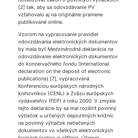
[2] tak, aby sa odovzdávanie PV
vzťahovalo aj na originálne pramene
publikované online.
Vzorom na vypracovanie pravidiel
odovzdávania elektronických dokumentov
by mala byť
Medzinárodná deklarácia na
odovzdávanie elektronických dokumentov
do konzervačného fondu
(International
declaration on the deposit of electronic
publications) [7], vypracovaná
Konferenciou európskych národných
knihovníkov (CENL) a Zväzu európskych
vydavateľov (FEP) z roku 2000. V zmysle
tejto deklarácie by sa mal rozšíriť povinný
výtlačok u určených depozitných knižníc
na povinný výtlačok netlačených
dokumentov vo všetkých elektronických
formách (online aj offline). Účelom