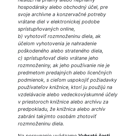
hospodársky alebo obchodný účel, pre
svoje archívne a konzervačné potreby
vrátane diel v elektronickej podobe
sprístupňovaných online,
b) vyhotoviť rozmnoženinu diela, ak
účelom vyhotovenia je nahradenie
poškodeného alebo strateného diela,
c) sprístupňovať dielo vrátane jeho
rozmnoženiny, ak jeho používanie nie je
predmetom predajných alebo licenčných
podmienok, s cieľom uspokojiť požiadavky
používateľov knižnice, ktorí ju použijú na
vzdelávacie alebo vedeckovýskumné účely
v priestoroch knižnice alebo archívu za
predpokladu, že knižnica alebo archív
zabráni takýmto osobám zhotoviť
rozmnoženinu diela.
Na porovnanie uvádzame
Vybraté časti