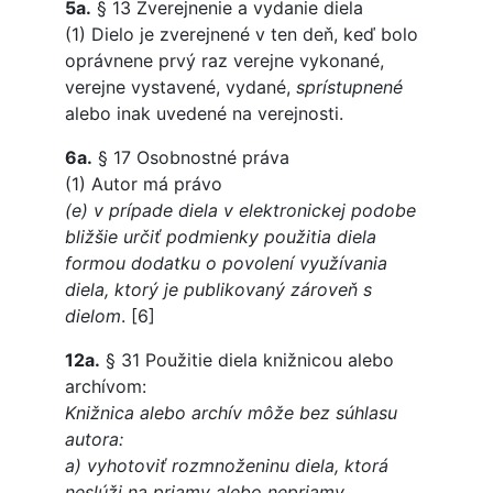
5a.
§ 13 Zverejnenie a vydanie diela
(1) Dielo je zverejnené v ten deň, keď bolo
oprávnene prvý raz verejne vykonané,
verejne vystavené, vydané,
sprístupnené
alebo inak uvedené na verejnosti.
6a.
§ 17 Osobnostné práva
(1) Autor má právo
(e) v prípade diela v elektronickej podobe
bližšie určiť podmienky použitia diela
formou dodatku o povolení využívania
diela, ktorý je publikovaný zároveň s
dielom
. [6]
12a.
§ 31 Použitie diela knižnicou alebo
archívom:
Knižnica alebo archív môže bez súhlasu
autora:
a) vyhotoviť rozmnoženinu diela, ktorá
neslúži na priamy alebo nepriamy