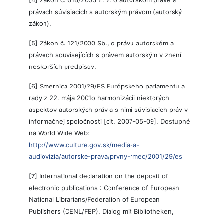
[4] Zákon č. 618/2003 Z. z. o autorskom práve a
právach súvisiacich s autorským právom (autorský
zákon).
[5] Zákon č. 121/2000 Sb., o právu autorském a
právech souvisejících s právem autorským v znení
neskorších predpisov.
[6] Smernica 2001/29/ES Európskeho parlamentu a
rady z 22. mája 2001o harmonizácii niektorých
aspektov autorských práv a s nimi súvisiacich práv v
informačnej spoločnosti [cit. 2007-05-09]. Dostupné
na World Wide Web:
http://www.culture.gov.sk/media-a-
audiovizia/autorske-prava/prvny-rmec/2001/29/es
[7] International declaration on the deposit of
electronic publications : Conference of European
National Librarians/Federation of European
Publishers (CENL/FEP). Dialog mit Bibliotheken,