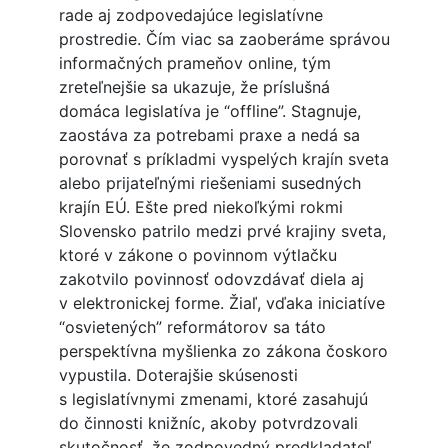
rade aj zodpovedajúce legislatívne
prostredie. Čím viac sa zaoberáme správou
informačných prameňov online, tým
zreteľnejšie sa ukazuje, že príslušná
domáca legislatíva je “offline”. Stagnuje,
zaostáva za potrebami praxe a nedá sa
porovnať s príkladmi vyspelých krajín sveta
alebo prijateľnými riešeniami susedných
krajín EÚ. Ešte pred niekoľkými rokmi
Slovensko patrilo medzi prvé krajiny sveta,
ktoré v zákone o povinnom výtlačku
zakotvilo povinnosť odovzdávať diela aj
v elektronickej forme. Žiaľ, vďaka iniciatíve
“osvietených” reformátorov sa táto
perspektívna myšlienka zo zákona čoskoro
vypustila. Doterajšie skúsenosti
s legislatívnymi zmenami, ktoré zasahujú
do činnosti knižníc, akoby potvrdzovali
skutočnosť, že zodpovedný predkladateľ