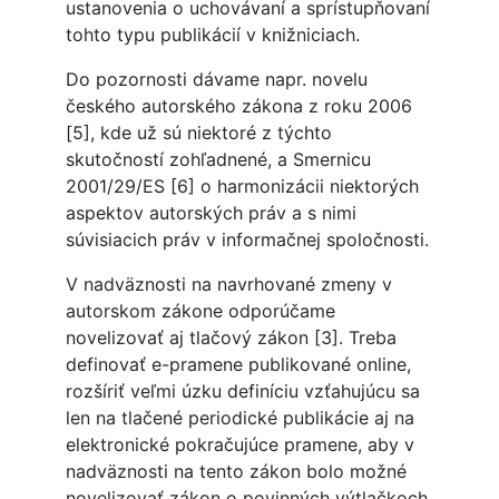
ustanovenia o uchovávaní a sprístupňovaní
tohto typu publikácií v knižniciach.
Do pozornosti dávame napr. novelu
českého autorského zákona z roku 2006
[5], kde už sú niektoré z týchto
skutočností zohľadnené, a Smernicu
2001/29/ES [6] o harmonizácii niektorých
aspektov autorských práv a s nimi
súvisiacich práv v informačnej spoločnosti.
V nadväznosti na navrhované zmeny v
autorskom zákone odporúčame
novelizovať aj tlačový zákon [3]. Treba
definovať e-pramene publikované online,
rozšíriť veľmi úzku definíciu vzťahujúcu sa
len na tlačené periodické publikácie aj na
elektronické pokračujúce pramene, aby v
nadväznosti na tento zákon bolo možné
novelizovať zákon o povinných výtlačkoch