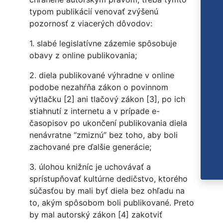
typom publikácií venovať zvýšenú
pozornosť z viacerých dôvodov:
1. slabé legislatívne zázemie spôsobuje
obavy z online publikovania;
2. diela publikované výhradne v online
podobe nezahŕňa zákon o povinnom
výtlačku [2] ani tlačový zákon [3], po ich
stiahnutí z internetu a v prípade e-
časopisov po ukončení publikovania diela
nenávratne “zmiznú” bez toho, aby boli
zachované pre ďalšie generácie;
3. úlohou knižníc je uchovávať a
sprístupňovať kultúrne dedičstvo, ktorého
súčasťou by mali byť diela bez ohľadu na
to, akým spôsobom boli publikované. Preto
by mal autorský zákon [4] zakotviť