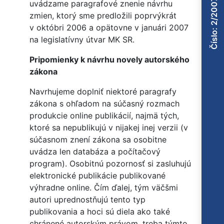
Číslo: 2/2007
uvádzame paragrafové znenie návrhu
zmien, ktorý sme predložili poprvýkrát
v októbri 2006 a opätovne v januári 2007
na legislatívny útvar MK SR.
Pripomienky k návrhu novely autorského
zákona
Navrhujeme doplniť niektoré paragrafy
zákona s ohľadom na súčasný rozmach
produkcie online publikácií, najmä tých,
ktoré sa nepublikujú v nijakej inej verzii (v
súčasnom znení zákona sa osobitne
uvádza len databáza a počítačový
program). Osobitnú pozornosť si zasluhujú
elektronické publikácie publikované
výhradne online. Čím ďalej, tým väčšmi
autori uprednostňujú tento typ
publikovania a hoci sú diela ako také
chránené autorským právom, treba týmto