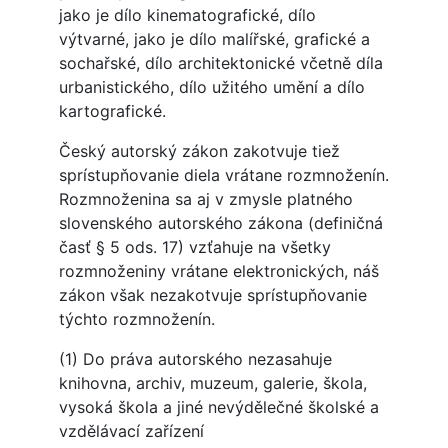
jako je dílo kinematografické, dílo
výtvarné, jako je dílo malířské, grafické a
sochařské, dílo architektonické včetně díla
urbanistického, dílo užitého umění a dílo
kartografické.
Český autorský zákon zakotvuje tiež
sprístupňovanie diela vrátane rozmnoženín.
Rozmnoženina sa aj v zmysle platného
slovenského autorského zákona (definičná
časť § 5 ods. 17) vzťahuje na všetky
rozmnoženiny vrátane elektronických, náš
zákon však nezakotvuje sprístupňovanie
týchto rozmnoženín.
(1) Do práva autorského nezasahuje
knihovna, archiv, muzeum, galerie, škola,
vysoká škola a jiné nevýdělečné školské a
vzdělávací zařízení