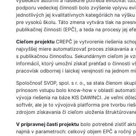
výsledkov autormi a následne potreba evidovať tút
podporu vedeckej činnosti bolo zvýšenie vplyvu evi
jednotlivých jej kvalitatívnych kategóriách na výšku
pre vysokú školu. Táto zmena vytvára tlak na presno
publikačnej činnosti (EPČ), a teda na procesy jej ef
Cieľom projektu
CREPČ je vytvorenie riešenia sch
najvyššej miere automatizovať proces získavania a
s publikačnou činnosťou. Sekundárnym cieľom je vz
informácií, ktorý umožní získať prehľad o činnosti 
pracovísk odbornej i laickej verejnosti na jednom mie
Spoločnosť SVOP, spol. s r. o., sa stala členom skup
prínosom vstupu bolo know-how v oblasti automati
vývoja riešenia na báze KIS DAWINCI. Je veľmi dôlež
softvér, ale je to vývojová platforma pre tvorbu rie
zdrojom získavania či cieľom uloženia štruktúrovane
V prípravnej časti projektu
bolo potrebné zistiť akt
najmä v parametroch: celkový objem EPČ a ročný p