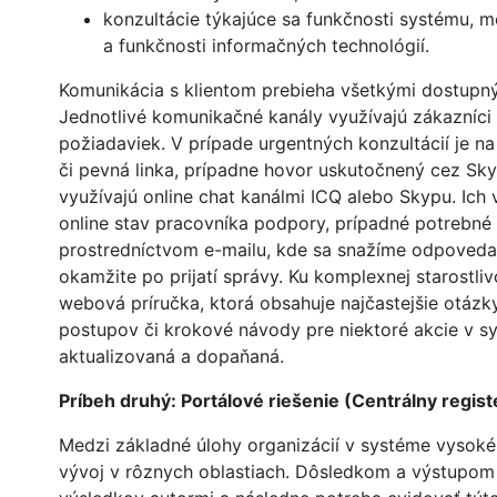
konzultácie týkajúce sa funkčnosti systému, 
a funkčnosti informačných technológií.
Komunikácia s klientom prebieha všetkými dostupný
Jednotlivé komunikačné kanály využívajú zákazníci p
požiadaviek. V prípade urgentných konzultácií je n
či pevná linka, prípadne hovor uskutočnený cez Sk
využívajú online chat kanálmi ICQ alebo Skypu. Ich
online stav pracovníka podpory, prípadné potrebné 
prostredníctvom e-mailu, kde sa snažíme odpoveda
okamžite po prijatí správy. Ku komplexnej starostliv
webová príručka, ktorá obsahuje najčastejšie otázk
postupov či krokové návody pre niektoré akcie v sy
aktualizovaná a dopaňaná.
Príbeh druhý: Portálové riešenie (Centrálny regis
Medzi základné úlohy organizácií v systéme vysoké
vývoj v rôznych oblastiach. Dôsledkom a výstupom t