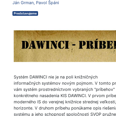
Ján Grman
Pavol Špáni
Predstavujeme
Systém DAWINCI nie je na poli knižničných
informačných systémov novým pojmom. V tomto prí
vám systém prostredníctvom vybraných "príbehov" 
konkrétneho nasadenia KIS DAWINCI. V prvom príb
moderného IS do verejnej knižnice strednej veľkost
horizonte. V druhom príbehu ponúkame opis riešenia
systému a jeho schopnosť spoločnosti SVOP pružne 