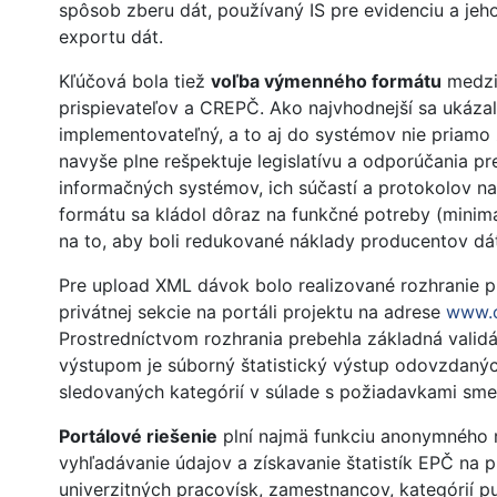
spôsob zberu dát, používaný IS pre evidenciu a jeho
exportu dát.
Kľúčová bola tiež
voľba výmenného formátu
medzi
prispievateľov a CREPČ. Ako najvhodnejší sa ukáza
implementovateľný, a to aj do systémov nie priam
navyše plne rešpektuje legislatívu a odporúčania p
informačných systémov, ich súčastí a protokolov na
formátu sa kládol dôraz na funkčné potreby (minimál
na to, aby boli redukované náklady producentov dát
Pre upload XML dávok bolo realizované rozhranie 
privátnej sekcie na portáli projektu na adrese
www.c
Prostredníctvom rozhrania prebehla základná valid
výstupom je súborný štatistický výstup odovzdaný
sledovaných kategórií v súlade s požiadavkami sme
Portálové riešenie
plní najmä funkciu anonymného 
vyhľadávanie údajov a získavanie štatistík EPČ na pr
univerzitných pracovísk, zamestnancov, kategórií pu