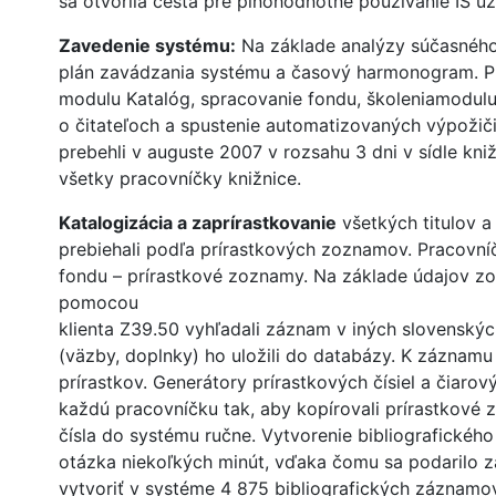
sa otvorila cesta pre plnohodnotné používanie IS už
Zavedenie systému:
Na základe analýzy súčasného
plán zavádzania systému a časový harmonogram. Plá
modulu Katalóg, spracovanie fondu, školeniamodulu
o čitateľoch a spustenie automatizovaných výpožič
prebehli v auguste 2007 v rozsahu 3 dni v sídle kniž
všetky pracovníčky knižnice.
Katalogizácia a zaprírastkovanie
všetkých titulov 
prebiehali podľa prírastkových zoznamov. Pracovníčk
fondu – prírastkové zoznamy. Na základe údajov z
pomocou
klienta Z39.50 vyhľadali záznam v iných slovenskýc
(väzby, doplnky) ho uložili do databázy. K záznamu 
prírastkov. Generátory prírastkových čísiel a čiaro
každú pracovníčku tak, aby kopírovali prírastkové
čísla do systému ručne. Vytvorenie bibliografickéh
otázka niekoľkých minút, vďaka čomu sa podarilo z
vytvoriť v systéme 4 875 bibliografických záznamo