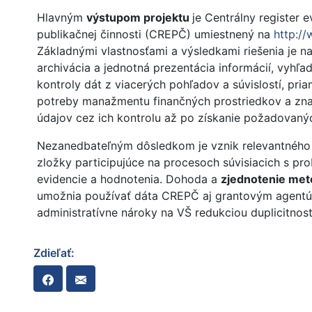
Hlavným
výstupom projektu
je Centrálny register e
publikačnej činnosti (CREPČ) umiestnený na
http:/
Základnými vlastnosťami a výsledkami riešenia je n
archivácia a jednotná prezentácia informácií, vyhľ
kontroly dát z viacerých pohľadov a súvislostí, pria
potreby manažmentu finančných prostriedkov a zna
údajov cez ich kontrolu až po získanie požadovaný
Nezanedbateľným dôsledkom je vznik relevantného z
zložky participujúce na procesoch súvisiacich s pr
evidencie a hodnotenia. Dohoda a
zjednotenie met
umožnia používať dáta CREPČ aj grantovým agentú
administratívne nároky na VŠ redukciou duplicitnos
Zdieľať: