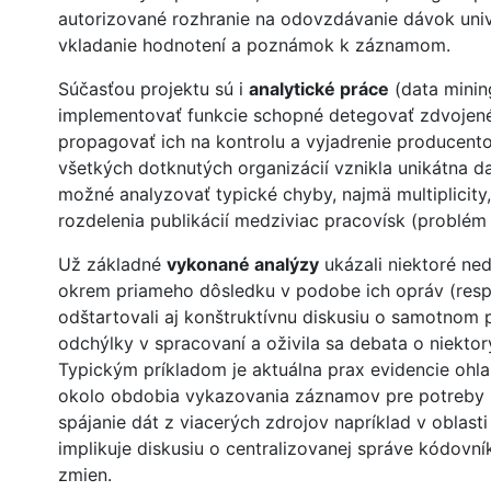
autorizované rozhranie na odovzdávanie dávok univ
vkladanie hodnotení a poznámok k záznamom.
Súčasťou projektu sú i
analytické práce
(data minin
implementovať funkcie schopné detegovať zdvojen
propagovať ich na kontrolu a vyjadrenie producen
všetkých dotknutých organizácií vznikla unikátna d
možné analyzovať typické chyby, najmä multiplicity
rozdelenia publikácií medziviac pracovísk (problém
Už základné
vykonané analýzy
ukázali niektoré ned
okrem priameho dôsledku v podobe ich opráv (resp
odštartovali aj konštruktívnu diskusiu o samotnom 
odchýlky v spracovaní a oživila sa debata o niekto
Typickým príkladom je aktuálna prax evidencie ohl
okolo obdobia vykazovania záznamov pre potreby
spájanie dát z viacerých zdrojov napríklad v oblast
implikuje diskusiu o centralizovanej správe kódovní
zmien.