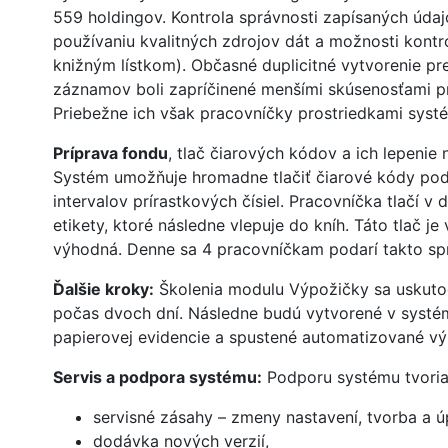
559 holdingov. Kontrola správnosti zapísaných údaj
používaniu kvalitných zdrojov dát a možnosti kont
knižným lístkom). Občasné duplicitné vytvorenie pr
záznamov boli zapríčinené menšími skúsenosťami p
Priebežne ich však pracovníčky prostriedkami systé
Príprava fondu
, tlač čiarových kódov a ich lepenie
Systém umožňuje hromadne tlačiť čiarové kódy po
intervalov prírastkových čísiel. Pracovníčka tlačí 
etikety, ktoré následne vlepuje do kníh. Táto tlač je
výhodná. Denne sa 4 pracovníčkam podarí takto spr
Ďalšie kroky:
Školenia modulu Výpožičky sa uskutoč
počas dvoch dní. Následne budú vytvorené v systém
papierovej evidencie a spustené automatizované vý
Servis a podpora systému:
Podporu systému tvoria
servisné zásahy – zmeny nastavení, tvorba a ú
dodávka nových verzií,