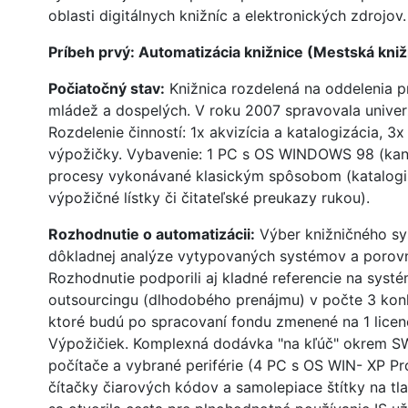
oblasti digitálnych knižníc a elektronických zdrojov.
Príbeh prvý: Automatizácia knižnice (Mestská kni
Počiatočný stav:
Knižnica rozdelená na oddelenia pr
mládež a dospelých. V roku 2007 spravovala univerzál
Rozdelenie činností: 1x akvizícia a katalogizácia, 3x 
výpožičky. Vybavenie: 1 PC s OS WINDOWS 98 (kanc
procesy vykonávané klasickým spôsobom (katalogiz
výpožičné lístky či čitateľské preukazy rukou).
Rozhodnutie o automatizácii:
Výber knižničného s
dôkladnej analýze vytypovaných systémov a porov
Rozhodnutie podporili aj kladné referencie na syst
outsourcingu (dlhodobého prenájmu) v počte 3 konk
ktoré budú po spracovaní fondu zmenené na 1 licenc
Výpožičiek. Komplexná dodávka "na kľúč" okrem S
počítače a vybrané periférie (4 PC s OS WIN- XP Pro
čítačky čiarových kódov a samolepiace štítky na tl