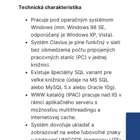
Technická charakteristika
Pracuje pod operačným systémom
Windows (min. Windows 98 SE,
odporúčaný je Windows XP, Vista).
Systém Clavius je plne funkčný v sieti
bez obmedzenia počtu pripojených
pracovných staníc (PC) v jednej
knižnici.
Existuje špeciálny SQL variant pre
veľké knižnice (údaje na MS SQL
alebo MySQL 5.x alebo Oracle 10g).
WWW katalóg (IPAC) pracuje nad IIS v
rámci aplikačného serveru s
možnosťou multithreadingu a
internetovej cache.
Systém dovoľuje ukladať a
zobrazovať na webe ľubovoľné znaky
v kódovaní UNICODE (pomocou UTF-