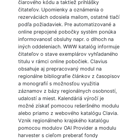
čiarového kódu a taktiež prihlášky
čitateľov. Upomienky a oznámenia o
rezerváciách odosiela mailom, ostatné tlačí
podľa požiadaviek. Pre automatizované a
online prepojené pobočky systém ponúka
informovanosť obsluhy napr. o dlhoch na
iných oddeleniach. WWW katalóg informuje
čitateľov o stave exemplárov vyhľadaného
titulu v rámci online pobočiek. Clavius
obsahuje aj prepracovaný modul na
regionálne bibliografie článkov z časopisov
a monografií s možnosťou využitia
záznamov z bázy regionálnych osobností,
udalostí a miest. Kalendáriá výročí je
možné získať pomocou rešeršného modulu
alebo priamo z webového katalógu Clavia.
Vznik regionálneho krajského katalógu
pomocou modulov OAI Provider a modulu
harvester s cieľom preberať fondy