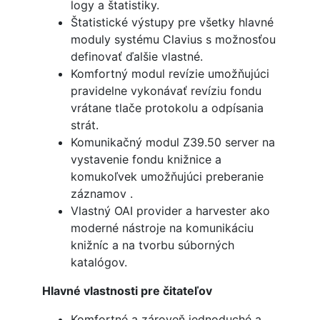
logy a štatistiky.
Štatistické výstupy pre všetky hlavné
moduly systému Clavius s možnosťou
definovať ďalšie vlastné.
Komfortný modul revízie umožňujúci
pravidelne vykonávať revíziu fondu
vrátane tlače protokolu a odpísania
strát.
Komunikačný modul Z39.50 server na
vystavenie fondu knižnice a
komukoľvek umožňujúci preberanie
záznamov .
Vlastný OAI provider a harvester ako
moderné nástroje na komunikáciu
knižníc a na tvorbu súborných
katalógov.
Hlavné vlastnosti pre čitateľov
Komfortné a zároveň jednoduché a