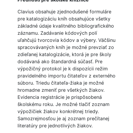
Clavius obsahuje zjednodušené formuláre
pre katalogizáciu kníh obsahujúce všetky
základné údaje kvalitného bibliografického
záznamu. Zadávanie kódových polí
uľahčujú tvorcovia kódov a výbery. Väčšinu
spracovávaných kníh je možné prevziať zo
zdieľanej katalogizácie, ktorá je pre školy
dodávaná ako štandardná súčasť. Pre
výpožičný protokol je k dispozícii režim
pravidelného importu čitateľov z externého
súboru. Triedu čitateľa-žiaka je možné
hromadne zmeniť pre všetkých žiakov.
Evidencia registrácie je prispôsobená
školskému roku. Je možné tlačiť zoznam
výpožičiek žiakov konkrétnej triedy.
Samozrejmosťou je aj zoznam prečítanej
literatúry pre jednotlivých žiakov.