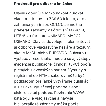
Prednosti pre odborné knižnice
Clavius dovoľuje ľahko nakonfigurovať
viacero zdrojov do Z39.50 klienta, a to aj
zahraničných (napr. OCLC). Je možné
preberať záznamy v kódovaní MARC-8,
UTF-8 vo formáte UNIMARC, MARC21,
USMARC. Clavius dovoľuje implementovať
aj odborové viacjazyčné hesláre a tezaury,
ako je MeSH alebo EUROVOC. Súčasťou
výstupov rešeršného modulu sú aj výstupy
evidencie publikačnej činnosti (EPC) podľa
platných slovenských noriem. Výstupy s
registrami do HTML súborov môžu byť
podkladom pre ľahké vytváranie publikácií
v klasickej vytlačenej podobe alebo v
elektronickej podobe. Rozhranie WWW
katalógu je viacjazyčné a navyše
bibliografické záznamy môžu podľa