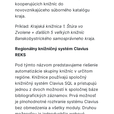
kooperujúcich knižníc do
novovznikajúceho súborného katalógu
kraja.
Príklad:
Krajská knižnica 1. Štúra vo
Zvolene + ďalších 5 veľkých knižníc
Banskobystrického samosprávneho kraja.
Regionálny knižničný systém Clavius
REKS
Pod týmto názvom predstavujeme riešenie
automatizácie skupiny knižníc v určitom
regióne. Knižnice používajú spoločný
knižničný systém Clavius SQL a pristupujú
jednou z dvoch možností k spoločnej báze
bibliografických záznamov. Prvá možnosť
je plnohodnotné rozhranie systému Clavius
bez obmedzenia a všetky moduly. Druhou
možnosťou je jednoduchšie webové