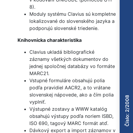
8).
Moduly systému Clavius sú kompletne
lokalizované do slovenského jazyka a
podporujú slovenské triedenie.
Knihovnícka charakteristika
Clavius ukladá bibliografické
záznamy všetkých dokumentov do
jednej spoločnej databázy vo formáte
MARC21.
Vstupné formuláre obsahujú polia
podľa pravidiel AACR2, a to vrátane
slovenskej nápovede, ako a čím polia
Číslo: 2/2008
vyplniť.
Výstupné zostavy a WWW katalóg
obsahujú výstupy podľa noriem ISBD,
ISO 690, tagový MARC formát atď.
Dávkový export a import záznamov v