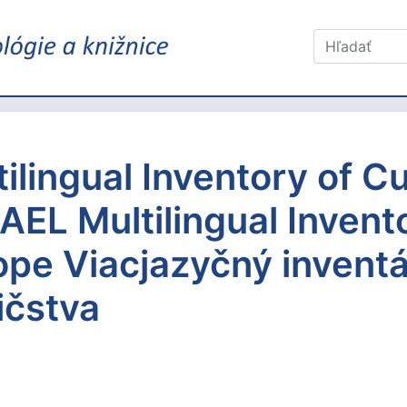
lingual Inventory of Cu
EL Multilingual Invento
rope Viacjazyčný invent
ičstva