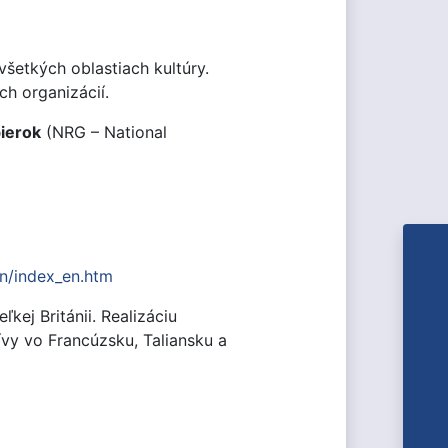
šetkých oblastiach kultúry.
h organizácií.
ierok
(NRG – National
en/index_en.htm
kej Británii. Realizáciu
hívy vo Francúzsku, Taliansku a