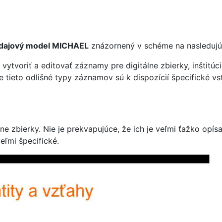
dajový model MICHAEL
znázornený v schéme na nasledujúc
 vytvoriť a editovať záznamy pre digitálne zbierky, inštitú
e tieto odlišné typy záznamov sú k dispozícií špecifické vs
 zbierky. Nie je prekvapujúce, že ich je veľmi ťažko opís
eľmi špecifické.