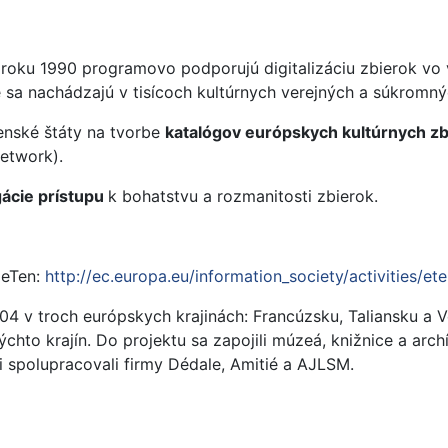
roku 1990 programovo podporujú digitalizáciu zbierok vo v
sa nachádzajú v tisícoch kultúrnych verejných a súkromnýc
enské štáty na tvorbe
katalógov európskych kultúrnych zb
etwork).
ácie prístupu
k bohatstvu a rozmanitosti zbierok.
 eTen:
http://ec.europa.eu/information_society/activities/et
 v troch európskych krajinách: Francúzsku, Taliansku a Veľ
ýchto krajín. Do projektu sa zapojili múzeá, knižnice a arc
eri spolupracovali firmy Dédale, Amitié a AJLSM.