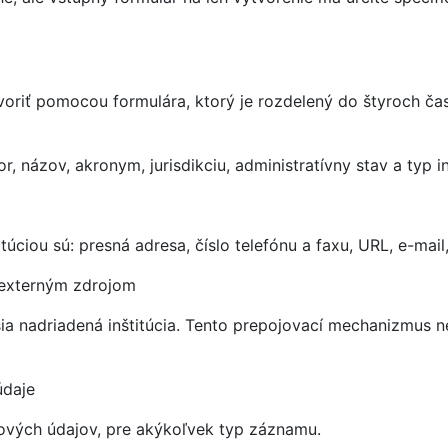
oriť pomocou formulára, ktorý je rozdelený do štyroch čas
, názov, akronym, jurisdikciu, administratívny stav a typ in
itúciou sú: presná adresa, číslo telefónu a faxu, URL, e-mai
externým zdrojom
a nadriadená inštitúcia. Tento prepojovací mechanizmus ne
údaje
ových údajov, pre akýkoľvek typ záznamu.