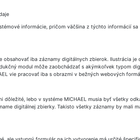
daje
ystémové informácie, pričom väčšina z týchto informácií s
bsahovať iba záznamy digitálnych zbierok. Ilustrácia je dig
rodukčný modul môže zaobchádzať s akýmkoľvek typom digit
HAEL vie pracovať iba s obrazmi v bežných webových formá
mi dôležité, lebo v systéme MICHAEL musia byť všetky odka
name digitálnej zbierky. Takisto všetky záznamy by mali ma
, ale vstupný formulár na ich vytvorenie má určité špecific