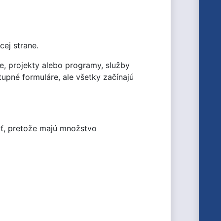
ej strane.
cie, projekty alebo programy, služby
tupné formuláre, ale všetky začínajú
ať, pretože majú množstvo