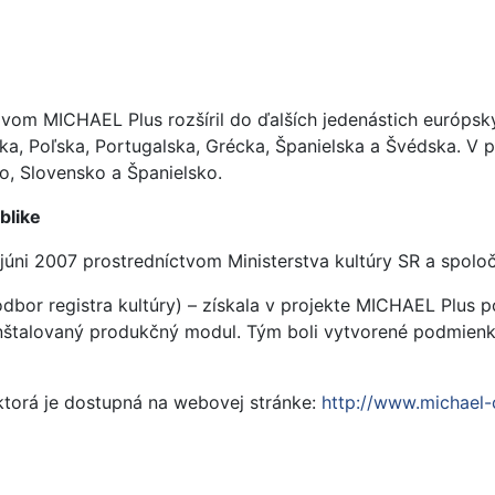
om MICHAEL Plus rozšíril do ďalších jedenástich európskych
a, Poľska, Portugalska, Grécka, Španielska a Švédska. V 
ko, Slovensko a Španielsko.
blike
 júni 2007 prostredníctvom Ministerstva kultúry SR a spolo
(odbor registra kultúry) – získala v projekte MICHAEL Plus p
štalovaný produkčný modul. Tým boli vytvorené podmienky
 ktorá je dostupná na webovej stránke:
http://www.michael-