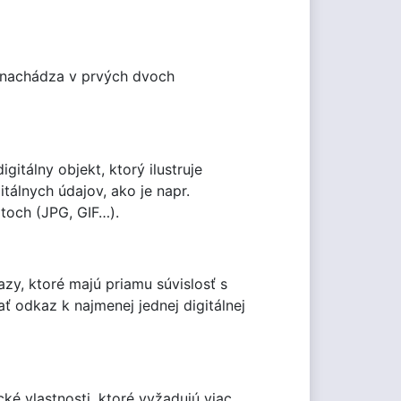
a nachádza v prvých dvoch
itálny objekt, ktorý ilustruje
álnych údajov, ako je napr.
toch (JPG, GIF…).
zy, ktoré majú priamu súvislosť s
ť odkaz k najmenej jednej digitálnej
ké vlastnosti, ktoré vyžadujú viac