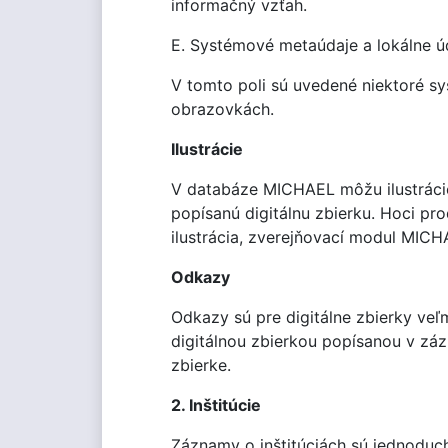
informačný vzťah.
E. Systémové metaúdaje a lokálne ú
V tomto poli sú uvedené niektoré s
obrazovkách.
Ilustrácie
V databáze MICHAEL môžu ilustrácie o
popísanú digitálnu zbierku. Hoci p
ilustrácia, zverejňovací modul MIC
Odkazy
Odkazy sú pre digitálne zbierky veľ
digitálnou zbierkou popísanou v záz
zbierke.
2. Inštitúcie
Záznamy o inštitúciách sú jednoduché