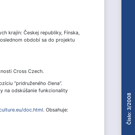
 krajín: Českej republiky, Fínska,
poslednom období sa do projektu
čnosti Cross Czech.
ozíciu “pridruženého člena”.
 na odskúšanie funkcionality
Číslo: 3/2008
culture.eu/doc.html
. Obsahuje: