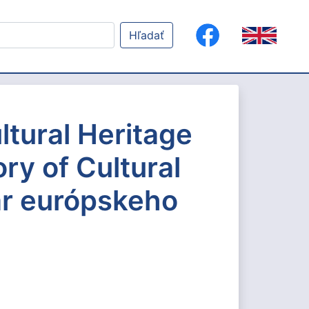
Hľadať
ltural Heritage
ry of Cultural
ár európskeho