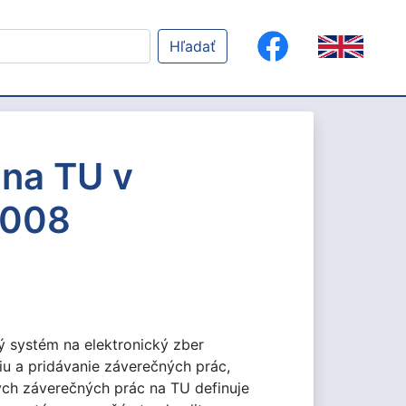
Hľadať
 na TU v
2008
ý systém na elektronický zber
u a pridávanie záverečných prác,
kých záverečných prác na TU definuje