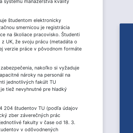
a systému manažérstva kvality
uje študentom elektronicky
začnou smernicou je registrácia
ce na školiace pracovisko. Študenti
 z UK, že svoju prácu (metadáta o
ckej verzie práce v pôvodnom formáte
 zabezpečenia, nakoľko si vyžaduje
kapacitné nároky na personál na
i jednotlivých fakúlt TU
je tiež nevyhnutné pre hladký
4 204 študentov TU (podľa údajov
nický zber záverečných prác
dnotlivé fakulty v čase od 18. 3.
 študentov v odôvodnených