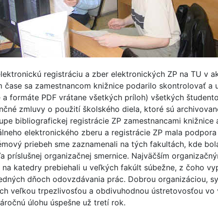
lektronickú registráciu a zber elektronických ZP na TU 
 čase sa zamestnancom knižnice podarilo skontrolovať a
 a formáte PDF vrátane všetkých príloh) všetkých študent
enčné zmluvy o použití školského diela, ktoré sú archivova
pe bibliografickej registrácie ZP zamestnancami knižnice 
álneho elektronického zberu a registrácie ZP mala podpora
émový priebeh sme zaznamenali na tých fakultách, kde bo
a príslušnej organizačnej smernice. Najväčším organizačn
na katedry prebiehali u veľkých fakúlt súbežne, z čoho vyp
ledných dňoch odovzdávania prác. Dobrou organizáciou,
ich veľkou trpezlivosťou a obdivuhodnou ústretovosťou vo
áročnú úlohu úspešne už tretí rok.