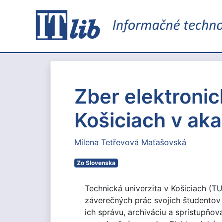
Zber elektroni
Košiciach v a
Milena Tetřevová Maťašovská
Zo Slovenska
Technická univerzita v Košiciach (T
záverečných prác svojich študentov
ich správu, archiváciu a sprístupňo