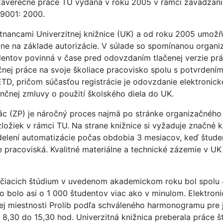
záverečné práce TU vydaná v roku 2005 v rámci zavádzani
9001: 2000.
nancami Univerzitnej knižnice (UK) a od roku 2005 umožň
line na základe autorizácie. V súlade so spomínanou organi
entov povinná v čase pred odovzdaním tlačenej verzie prá
nej práce na svoje školiace pracovisko spolu s potvrdením
 ETD, pričom súčasťou registrácie je odovzdanie elektroni
nčnej zmluvy o použití školského diela do UK.
ác (ZP) je náročný proces najmä po stránke organizačného
ložiek v rámci TU. Na strane knižnice si vyžaduje značné 
elení automatizácie počas obdobia 3 mesiacov, keď študent
 pracoviská. Kvalitné materiálne a technické zázemie v UK 
čiacich štúdium v uvedenom akademickom roku bol spolu 
 čo bolo asi o 1 000 študentov viac ako v minulom. Elektro
cej miestnosti Prolib podľa schváleného harmonogramu pre je
 8,30 do 15,30 hod. Univerzitná knižnica preberala práce