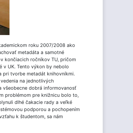
v akademickom roku 2007/2008 ako
 uchovať metadáta a samotné
ov končiacich ročníkov TU, pričom
né v UK. Tento výkon by nebolo
a pri tvorbe metadát knihovníkmi.
 vedenia na jednotlivých
la všeobecne dobrá informovanosť
ým problémom pre knižnicu bolo to,
lynuli dlhé čakacie rady a veľké
 systémovou podporou a pochopením
 vzťahu k študentom, sa nám