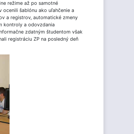
line režime až po samotné
ocenili šablónu ako uľahčenie a
ov a registrov, automatické zmeny
om kontroly a odovzdania
j informačne zdatným študentom však
hali registráciu ZP na posledný deň