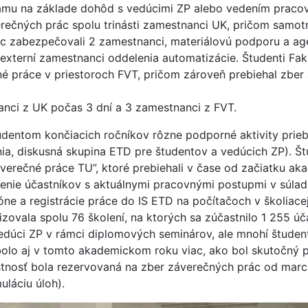
amu na základe dohôd s vedúcimi ZP alebo vedením praco
rečných prác spolu trinásti zamestnanci UK, pričom samot
ác zabezpečovali 2 zamestnanci, materiálovú podporu a ag
xterní zamestnanci oddelenia automatizácie. Študenti Fak
 práce v priestoroch FVT, pričom zároveň prebiehal zber a
nci z UK počas 3 dní a 3 zamestnanci z FVT.
tudentom končiacich ročníkov rôzne podporné aktivity pr
ia, diskusná skupina ETD pre študentov a vedúcich ZP). Št
záverečné práce TU”, ktoré prebiehali v čase od začiatku 
nie účastníkov s aktuálnymi pracovnými postupmi v súlad
óne a registrácie práce do IS ETD na počítačoch v školiac
zovala spolu 76 školení, na ktorých sa zúčastnilo 1 255 úča
edúci ZP v rámci diplomových seminárov, ale mnohí študenti 
 bolo aj v tomto akademickom roku viac, ako bol skutočný 
stnosť bola rezervovaná na zber záverečných prác od mar
láciu úloh).