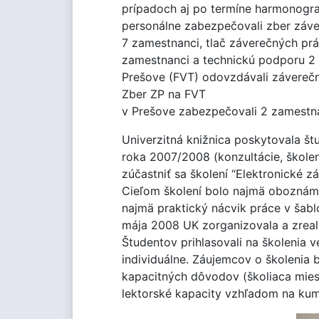
prípadoch aj po termíne harmonogr
personálne zabezpečovali zber záve
7 zamestnanci, tlač záverečných pr
zamestnanci a technickú podporu 2 e
Prešove (FVT) odovzdávali záverečné
Zber ZP na FVT
v Prešove zabezpečovali 2 zamestna
Univerzitná knižnica poskytovala š
roka 2007/2008 (konzultácie, školen
zúčastniť sa školení “Elektronické 
Cieľom školení bolo najmä oboznáme
najmä praktický nácvik práce v šabl
mája 2008 UK zorganizovala a zreali
Študentov prihlasovali na školenia v
individuálne. Záujemcov o školenia
kapacitných dôvodov (školiaca mie
lektorské kapacity vzhľadom na kumu