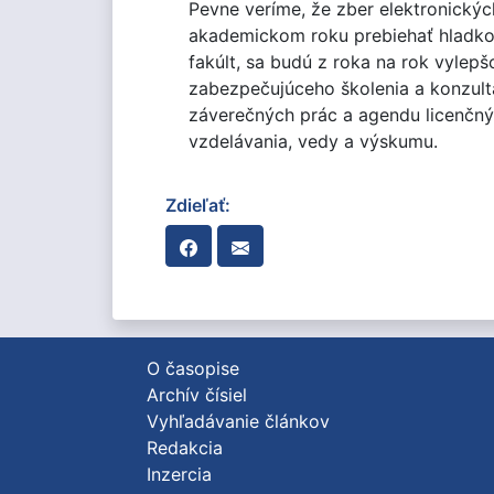
Pevne veríme, že zber elektronický
akademickom roku prebiehať hladko 
fakúlt, sa budú z roka na rok vylepš
zabezpečujúceho školenia a konzultá
záverečných prác a agendu licenčnýc
vzdelávania, vedy a výskumu.
Zdieľať:
O časopise
Archív čísiel
Vyhľadávanie článkov
Redakcia
Inzercia