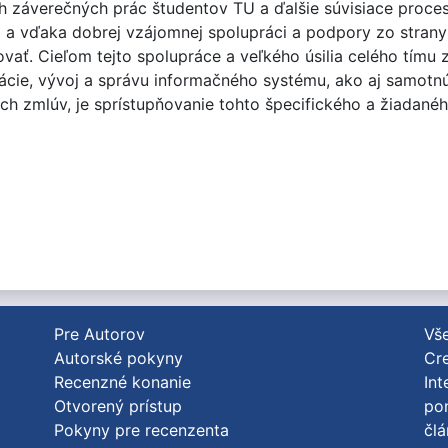
ch záverečných prác študentov TU a ďalšie súvisiace proce
a vďaka dobrej vzájomnej spolupráci a podpory zo strany v
ovať. Cieľom tejto spolupráce a veľkého úsilia celého tímu
cie, vývoj a správu informačného systému, ako aj samotnú
h zmlúv, je sprístupňovanie tohto špecifického a žiadanéh
Pre Autorov
Vše
Autorské pokyny
Cre
Recenzné konanie
Int
Otvorený prístup
po
Pokyny pre recenzenta
člá