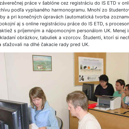
záverečnej práce v šablóne cez registráciu do IS ETD v on
chívu podľa vypísaného harmonogramu. Mnohí zo študentov 
orby a pri konečných úpravách (automatická tvorba zoznam
spokojní aj s online registráciou práce do IS ETD, s proces
 a taktiež s príjemným a nápomocným personálom UK. Mene
kladaní obrázkov, tabuliek a vzorcov. Študenti, ktorí si nec
sťažovali na dlhé čakacie rady pred UK.