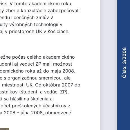
vísk. V tomto akademickom roku
ný zber a konzultácie zabezpečovali
endu licenčných zmlúv 2
ulty výrobných technológií v
j v priestoroch UK v Košiciach.
Číslo: 3/2008
iebežne počas celého akademického
udenti aj vedúci ZP mali možnosť
akademického roka až do mája 2008.
e s organizačnou smernicou, ale
ej miestnosti UK. Od októbra 2007 do
stníkov (študenti a vedúci ZP).
sa hlásili na školenia aj
počet preškolených účastníkov z
ca 2008 – júna 2008, obmedzené