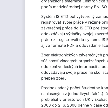
organizačná smernica Elektronické 
podľa medzinárodnej normy EN ISO 
Systém IS ETD bol vytvorený zamest
registrovať svoje práce v režime on
záverečnej práce do IS ETD pre štud
odovzdávajú výtlačky svojej závereč
práci) zaregistrovali do systému IS
aj vo formáte PDF a odovzdanie lice
Zber elektronických záverečných pr
súčinnosť viacerých organizačných z
oddelení vedeckých informácií a odd
odovzdávajú svoje práce na školiace
priebeh zberu.
Predpokladaný počet študentov kon
nahlásených z jednotlivých fakúlt),
prebiehal v priestoroch UK v školia
2008 do 2. 6. 2008 denne v čase od