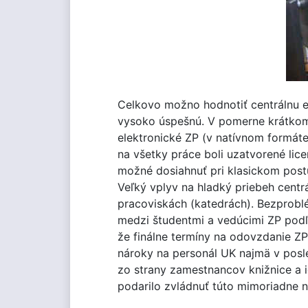
Celkovo možno hodnotiť centrálnu e
vysoko úspešnú. V pomerne krátkom
elektronické ZP (v natívnom formáte
na všetky práce boli uzatvorené lic
možné dosiahnuť pri klasickom postu
Veľký vplyv na hladký priebeh centr
pracoviskách (katedrách). Bezprobl
medzi študentmi a vedúcimi ZP podľ
že finálne termíny na odovzdanie ZP 
nároky na personál UK najmä v pos
zo strany zamestnancov knižnice a 
podarilo zvládnuť túto mimoriadne n