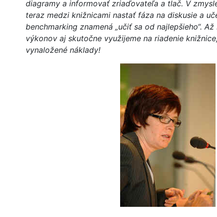
diagramy a informovať zriaďovateľa a tlač. V zmys
teraz medzi knižnicami nastať fáza na diskusie a uč
benchmarking znamená „učiť sa od najlepšieho“. Až
výkonov aj skutočne využijeme na riadenie knižnice, 
vynaložené náklady!