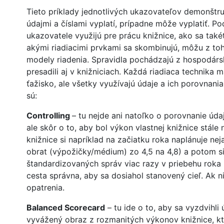
Tieto príklady jednotlivých ukazovateľov demonštru
údajmi a číslami vyplatí, prípadne môže vyplatiť. Po
ukazovatele využijú pre prácu knižnice, ako sa také
akými riadiacimi prvkami sa skombinujú, môžu z toh
modely riadenia. Spravidla pochádzajú z hospodárske
presadili aj v knižniciach. Každá riadiaca technika 
ťažisko, ale všetky využívajú údaje a ich porovnani
sú:
Controlling
– tu nejde ani natoľko o porovnanie úda
ale skôr o to, aby bol výkon vlastnej knižnice stále
knižnice si napríklad na začiatku roka naplánuje neja
obrat (výpožičky/médium) zo 4,5 na 4,8) a potom s
štandardizovaných správ viac razy v priebehu roka p
cesta správna, aby sa dosiahol stanovený cieľ. Ak n
opatrenia.
Balanced Scorecard
– tu ide o to, aby sa vyzdvihli 
vyvážený obraz z rozmanitých výkonov knižnice, kt