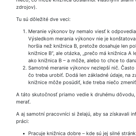
zdrojov).
Tu sú dôležité dve veci:
Meranie výkonov by nemalo viesť k odpovedia
Výsledkom merania výkonov nie je konštatovani
horšia než knižnica B, pretože dosahuje len p
knižnice B“, ale otázka, „prečo má knižnica A 
ako knižnica B – a môže, alebo to chce to dan
Samotné meranie výkonov nezlepší nič. Často 
čo treba urobiť. Dodá len základné údaje, na 
knižnice môže posúdiť, kde treba niečo zmeniť
A táto skutočnosť priamo vedie k druhému dôvodu,
merať.
A aj samotní pracovníci si želajú, aby sa získavali in
práci:
Pracuje knižnica dobre – kde sú jej silné strán