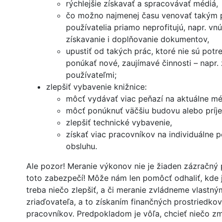
rýchlejšie získavať a spracovávať médiá,
čo možno najmenej času venovať takým 
používatelia priamo neprofitujú, napr. vn
získavanie i doplňovanie dokumentov,
upustiť od takých prác, ktoré nie sú potr
ponúkať nové, zaujímavé činnosti – napr. 
používateľmi;
zlepšiť vybavenie knižnice:
môcť vydávať viac peňazí na aktuálne mé
môcť ponúknuť väčšiu budovu alebo príje
zlepšiť technické vybavenie,
získať viac pracovníkov na individuálne 
obsluhu.
Ale pozor! Meranie výkonov nie je žiaden zázračný 
toto zabezpečí! Môže nám len pomôcť odhaliť, kde 
treba niečo zlepšiť, a či meranie zvládneme vlastn
zriaďovateľa, a to získaním finančných prostriedko
pracovníkov. Predpokladom je vôľa, chcieť niečo zm