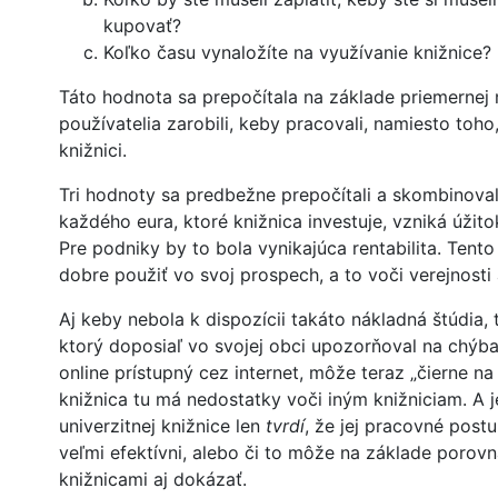
kupovať?
Koľko času vynaložíte na využívanie knižnice?
Táto hodnota sa prepočítala na základe priemernej
používatelia zarobili, keby pracovali, namiesto toho,
knižnici.
Tri hodnoty sa predbežne prepočítali a skombinovali
každého eura, ktoré knižnica investuje, vzniká úžito
Pre podniky by to bola vynikajúca rentabilita. Tent
dobre použiť vo svoj prospech, a to voči verejnosti 
Aj keby nebola k dispozícii takáto nákladná štúdia, t
ktorý doposiaľ vo svojej obci upozorňoval na chýba
online prístupný cez internet, môže teraz „čierne na
knižnica tu má nedostatky voči iným knižniciam. A je 
univerzitnej knižnice len
tvrdí
, že jej pracovné post
veľmi efektívni, alebo či to môže na základe porovn
knižnicami aj dokázať.