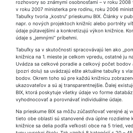
rozhovory so známymi osobnosťami – v roku 2008 t
v roku 2007 ministerka pre rodinu, roku 2006 minis
Tabuľky tvoria „kostru“ prieskumu BIX. Články v pub
napr. o nových projektoch knižníc alebo portréty ví
údaje pútavejšími a konkretizujú výkon knižnice. Ko
údaje s „jemnými“ príbehmi.
Tabuľky sa v skutočnosti spracovávajú len ako „pom
knižnica na 1. mieste je celkom vpredu, ostatné ju n
Uvádza sa celkové poradie a celkový počet bodov a
(pozri dolu) sa uvádzajú ešte aktuálne tabuľky s v
bodov. Okrem toho sú pre každú knižnicu zobrazen
ukazovateľov a sú aj transparentnejšie. Ďalej existuj
BIX, ktorá poskytuje všetky údaje vo forme databá
vyhodnocovať a porovnávať individuálne údaje.
Na prieskume BIX sa môžu zúčastňovať verejné aj v
tieto obe oblasti sú stanovené dva úplne rozdielne k
knižnice sa delia podľa veľkosti obce na 5 tried, v
typu vysokej školy. Tak vzniká 8 kategórií s 20 – 45