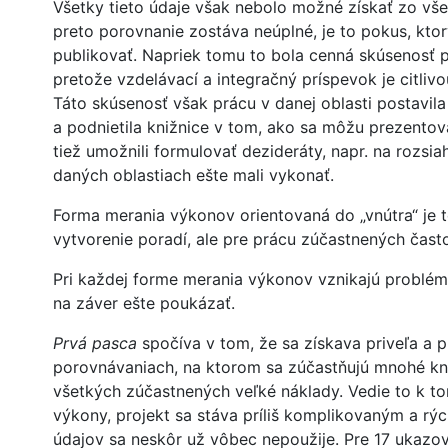
Všetky tieto údaje však nebolo možné získať zo vše
preto porovnanie zostáva neúplné, je to pokus, kto
publikovať. Napriek tomu to bola cenná skúsenosť 
pretože vzdelávací a integračný príspevok je citlivo
Táto skúsenosť však prácu v danej oblasti postavil
a podnietila knižnice v tom, ako sa môžu prezentov
tiež umožnili formulovať dezideráty, napr. na rozsiah
daných oblastiach ešte mali vykonať.
Forma merania výkonov orientovaná do „vnútra“ je 
vytvorenie poradí, ale pre prácu zúčastnených čast
Pri každej forme merania výkonov vznikajú problém
na záver ešte poukázať.
Prvá pasca
spočíva v tom, že sa získava priveľa a prí
porovnávaniach, na ktorom sa zúčastňujú mnohé kni
všetkých zúčastnených veľké náklady. Vedie to k to
výkony, projekt sa stáva príliš komplikovaným a rýc
údajov sa neskôr už vôbec nepoužije. Pre 17 ukazo