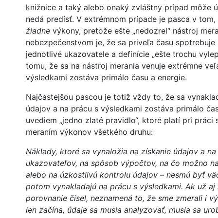
knižnice a taký alebo onaký zvláštny prípad môže ú
nedá predísť. V extrémnom prípade je pasca v tom,
žiadne
výkony, pretože ešte „nedozrel“ nástroj mera
nebezpečenstvom je, že sa priveľa času spotrebuje 
jednotlivé ukazovatele a definície „ešte trochu vyle
tomu, že sa na nástroj merania venuje extrémne veľ
výsledkami zostáva primálo času a energie.
Najčastejšou pascou je totiž vždy to, že sa vynakla
údajov a na prácu s výsledkami zostáva primálo čas
uvediem „jedno zlaté pravidlo“, ktoré platí pri práci 
meraním výkonov všetkého druhu:
Náklady, ktoré sa vynaložia na získanie údajov a na
ukazovateľov, na spôsob výpočtov, na čo možno naj
alebo na úzkostlivú kontrolu údajov – nesmú byť väč
potom vynakladajú na prácu s výsledkami. Ak už a
porovnanie čísel, neznamená to, že sme zmerali i vý
len začína, údaje sa musia analyzovať, musia sa urob