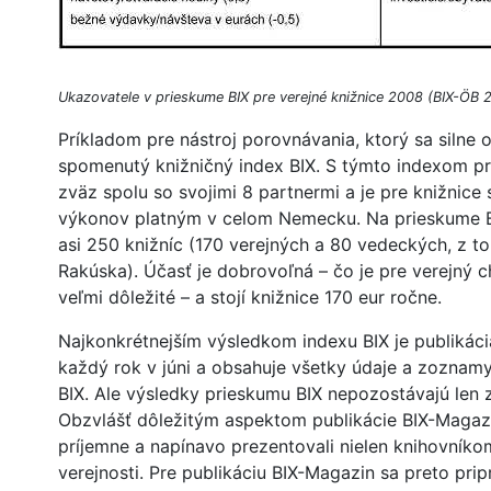
Ukazovatele v prieskume BIX pre verejné knižnice 2008 (BIX-ÖB 
Príkladom pre nástroj porovnávania, ktorý sa silne o
spomenutý knižničný index BIX. S týmto indexom p
zväz spolu so svojimi 8 partnermi a je pre knižnic
výkonov platným v celom Nemecku. Na prieskume B
asi 250 knižníc (170 verejných a 80 vedeckých, z toh
Rakúska). Účasť je dobrovoľná – čo je pre verejný c
veľmi dôležité – a stojí knižnice 170 eur ročne.
Najkonkrétnejším výsledkom indexu BIX je publikác
každý rok v júni a obsahuje všetky údaje a zoznam
BIX. Ale výsledky prieskumu BIX nepozostávajú len z 
Obzvlášť dôležitým aspektom publikácie BIX-Magazi
príjemne a napínavo prezentovali nielen knihovníkom
verejnosti. Pre publikáciu BIX-Magazin sa preto pri