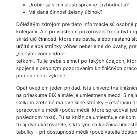
Urobili sa v minulosti správne rozhodnutia?
Má daná činnosť želaný účinok?
Dôležitým zdrojom pre tieto informácie sú osobné 
kolegami. Ale pri vlastnom pozorovaní treba byť i op
skrášľujú činnosti, ktoré nás bavia, alebo nastanú si
určité slabé stránky vôbec neberieme do úvahy, pre
„slepými voči nedos-
tatkom“. Tu je treba siahnuť po takých údajoch, kto
spojené s osobným pozorovaním knižničných praco
po údajoch o výkone.
Opäť uvediem jeden príklad. Istá univerzitná knižni
na prieskume BIX a stále je umiestnená medzi 5 najl
Celkom zreteľné má dve silné stránky – otváraciu 
spracovanie médií (počet médií, ktoré spracoval je
poslednom roku). Tu sa knižnica umiestňuje celkom 
tu aj dva ukazovatele, s ktorými sa knižnica umiest
tabuľky – pri dostupnosti médií (používatelia dost