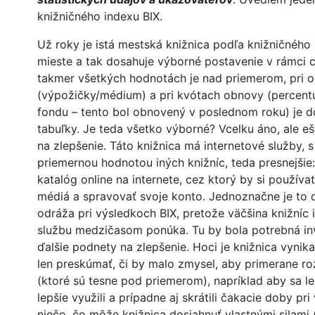
knižničného indexu BIX.
Už roky je istá mestská knižnica podľa knižničného 
mieste a tak dosahuje výborné postavenie v rámci 
takmer všetkých hodnotách je nad priemerom, pri o
(výpožičky/médium) a pri kvótach obnovy (percent
fondu – tento bol obnovený v poslednom roku) je d
tabuľky. Je teda všetko výborné? Vcelku áno, ale e
na zlepšenie. Táto knižnica má internetové služby, 
priemernou hodnotou iných knižníc, teda presnejšie
katalóg online na internete, cez ktorý by si používa
médiá a spravovať svoje konto. Jednoznačne je to d
odráža pri výsledkoch BIX, pretože väčšina knižníc i
službu medzičasom ponúka. Tu by bola potrebná inve
ďalšie podnety na zlepšenie. Hoci je knižnica vynik
len preskúmať, či by malo zmysel, aby primerane roz
(ktoré sú tesne pod priemerom), napríklad aby sa lep
lepšie využili a prípadne aj skrátili čakacie doby pr
niečo, čo môže knižnica dosiahnuť vlastnými silam