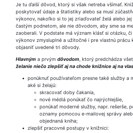
Je tu ďalší dôvod, ktorý si však netreba všímať. Kni
poskytovať údaje a štatistiky alebo sa musí zúčast
výkonov, nakoľko si to jej zriaďovateľ želá alebo jej 
častým podnetom, ale nie dôvodom, aby sme sa me
zaoberali. V podstate má význam klásť si otázku, č
výkonov zmysluplné a užitočné i pre vlastnú prácu 
objasniť uvedené tri dôvody.
Hlavným
a prvým
dôvodom
, ktorý predchádza vš
želanie niečo zlepšiť aj na chode knižnice aj na vla
ponúknuť používateľom presne také služby a m
aké si želajú:
skracovať doby čakania,
nové médiá ponúkať čo najrýchlejšie,
ponúkať moderné služby, napr. rešerše, p
oznamy pomocou e-mailovej správy alebo
objednaná kniha;
zlepšiť pracovné postupy v knižnici: