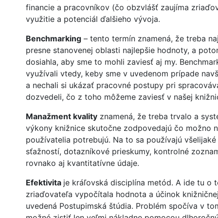
financie a pracovníkov (čo obzvlášť zaujíma zriaďova
využitie a potenciál ďalšieho vývoja.
Benchmarking
– tento termín znamená, že treba naj
presne stanovenej oblasti najlepšie hodnoty, a poto
dosiahla, aby sme to mohli zaviesť aj my. Benchma
využívali vtedy, keby sme v uvedenom prípade navští
a nechali si ukázať pracovné postupy pri spracováv
dozvedeli, čo z toho môžeme zaviesť v našej knižnic
Manažment kvality
znamená, že treba trvalo a syst
výkony knižnice skutočne zodpovedajú čo možno na
používatelia potrebujú. Na to sa používajú všelijaké
sťažností, dotazníkové prieskumy, kontrolné zozna
rovnako aj kvantitatívne údaje.
Efektivita
je kráľovská disciplína metód. A ide tu o 
zriaďovateľa vypočítala hodnota a účinok knižničnej
uvedená Postupimská štúdia. Problém spočíva v tom
možné zistiť len veľmi nákladne pomocou dlhoročný