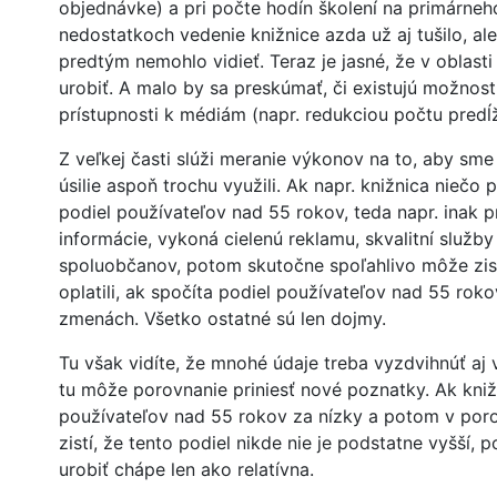
objednávke) a pri počte hodín školení na primárneh
nedostatkoch vedenie knižnice azda už aj tušilo, al
predtým nemohlo vidieť. Teraz je jasné, že v oblasti
urobiť. A malo by sa preskúmať, či existujú možnosti
prístupnosti k médiám (napr. redukciou počtu predĺž
Z veľkej časti slúži meranie výkonov na to, aby sme 
úsilie aspoň trochu využili. Ak napr. knižnica niečo 
podiel používateľov nad 55 rokov, teda napr. inak p
informácie, vykoná cielenú reklamu, skvalitní služby
spoluobčanov, potom skutočne spoľahlivo môže zistiť
oplatili, ak spočíta podiel používateľov nad 55 rok
zmenách. Všetko ostatné sú len dojmy.
Tu však vidíte, že mnohé údaje treba vyzdvihnúť aj
tu môže porovnanie priniesť nové poznatky. Ak kniž
používateľov nad 55 rokov za nízky a potom v poro
zistí, že tento podiel nikde nie je podstatne vyšší,
urobiť chápe len ako relatívna.