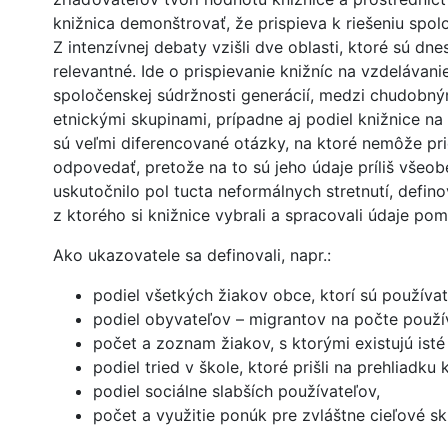
knižnica demonštrovať, že prispieva k riešeniu spo
Z intenzívnej debaty vzišli dve oblasti, ktoré sú dn
relevantné. Ide o prispievanie knižníc na vzdelávani
spoločenskej súdržnosti generácií, medzi chudobný
etnickými skupinami, prípadne aj podiel knižnice na 
sú veľmi diferencované otázky, na ktoré nemôže pr
odpovedať, pretože na to sú jeho údaje príliš všeo
uskutočnilo pol tucta neformálnych stretnutí, defin
z ktorého si knižnice vybrali a spracovali údaje p
Ako ukazovatele sa definovali, napr.:
podiel všetkých žiakov obce, ktorí sú používat
podiel obyvateľov – migrantov na počte použív
počet a zoznam žiakov, s ktorými existujú ist
podiel tried v škole, ktoré prišli na prehliadku 
podiel sociálne slabších používateľov,
počet a využitie ponúk pre zvláštne cieľové sk