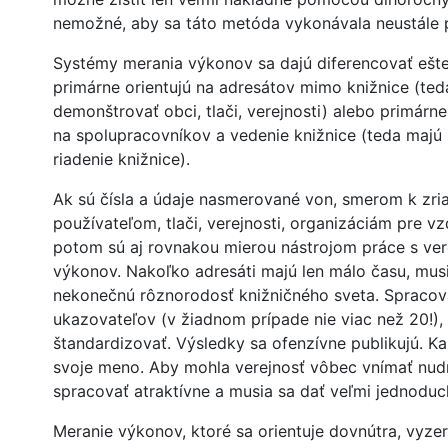
nemožné, aby sa táto metóda vykonávala neustále 
Systémy merania výkonov sa dajú diferencovať ešte 
primárne orientujú na adresátov mimo knižnice (ted
demonštrovať obci, tlači, verejnosti) alebo primárn
na spolupracovníkov a vedenie knižnice (teda majú p
riadenie knižnice).
Ak sú čísla a údaje nasmerované von, smerom k zri
používateľom, tlači, verejnosti, organizáciám pre vz
potom sú aj rovnakou mierou nástrojom práce s ver
výkonov. Nakoľko adresáti majú len málo času, mus
nekonečnú rôznorodosť knižničného sveta. Spracová
ukazovateľov (v žiadnom prípade nie viac než 20!),
štandardizovať. Výsledky sa ofenzívne publikujú. K
svoje meno. Aby mohla verejnosť vôbec vnímať nudn
spracovať atraktívne a musia sa dať veľmi jednoduc
Meranie výkonov, ktoré sa orientuje dovnútra, vyzer