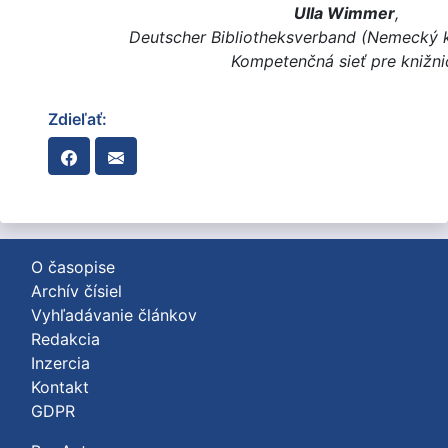
Ulla Wimmer
,
Deutscher Bibliotheksverband (Nemecký k
Kompetenčná sieť pre knižni
Zdieľať:
O časopise
Archív čísiel
Vyhľadávanie článkov
Redakcia
Inzercia
Kontakt
GDPR