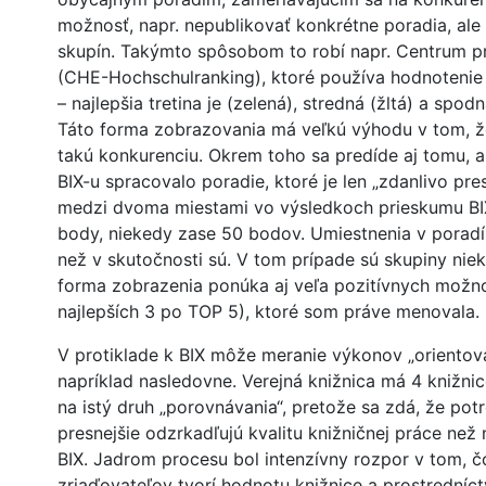
možnosť, napr. nepublikovať konkrétne poradia, ale 
skupín. Takýmto spôsobom to robí napr. Centrum p
(CHE-Hochschulranking), ktoré používa hodnotenie 
– najlepšia tretina je (zelená), stredná (žltá) a spodn
Táto forma zobrazovania má veľkú výhodu v tom, ž
takú konkurenciu. Okrem toho sa predíde aj tomu, 
BIX-u spracovalo poradie, ktoré je len „zdanlivo pre
medzi dvoma miestami vo výsledkoch prieskumu BIX 
body, niekedy zase 50 bodov. Umiestnenia v poradí 
než v skutočnosti sú. V tom prípade sú skupiny nie
forma zobrazenia ponúka aj veľa pozitívnych možn
najlepších 3 po TOP 5), ktoré som práve menovala.
V protiklade k BIX môže meranie výkonov „orientov
napríklad nasledovne. Verejná knižnica má 4 knižnic
na istý druh „porovnávania“, pretože sa zdá, že pot
presnejšie odzrkadľujú kvalitu knižničnej práce než
BIX. Jadrom procesu bol intenzívny rozpor v tom, 
zriaďovateľov tvorí hodnotu knižnice a prostrední