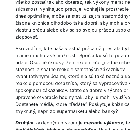
všetko zostať tak ako doteraz, tak výkony merať ne
súčasnosti vynikajúco pracuje, vonkajšie prostredie 
dnes optimálne, môže sa stať už zajtra staromódnym.
žiadna knižnica dlhodobo taká dobrá, aby mohla pre
vlastnú prácu alebo aby sa so svojou prácou uspokoj
zlepšovať.
Ako zistíme, kde naša vlastná práca už prestala by
máme mnohoraké možnosti. Spočiatku sú tu pozorov
údaje. Osobné úsudky, že niekde niečo „riadne nebe
sťažnosti a spätné reakcie samotných zákazníkov. Ti
kvantitatívnymi údajmi, ktoré nie sú také bežné a k
reakcie pomocou dotazníka, ktorý sa vypracováva 
spokojnosti zákazníkov. Cítite sa dobre v týchto pr
upravené otváracie hodiny tak, aby ju mohli využív
Dostanete médiá, ktoré hľadáte? Poskytuje knižnica 
zvyknutý, napr. zo supermarketu alebo banky?
Druhým
základným prvkom
je meranie výkonov
, t
štatistických údajov a ukazovateľov
. Uvediem jede