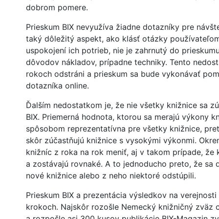
dobrom pomere.
Prieskum BIX nevyužíva žiadne dotazníky pre návšt
taký dôležitý aspekt, ako klásť otázky používateľo
uspokojení ich potrieb, nie je zahrnutý do prieskumu
dôvodov nákladov, prípadne techniky. Tento nedost
rokoch odstráni a prieskum sa bude vykonávať po
dotazníka online.
Ďalším nedostatkom je, že nie všetky knižnice sa z
BIX. Priemerná hodnota, ktorou sa merajú výkony kni
spôsobom reprezentatívna pre všetky knižnice, pre
skôr zúčastňujú knižnice s vysokými výkonmi. Okr
knižníc z roka na rok meniť, aj v takom prípade, že 
a zostávajú rovnaké. A to jednoducho preto, že sa d
nové knižnice alebo z neho niektoré odstúpili.
Prieskum BIX a prezentácia výsledkov na verejnosti
krokoch. Najskôr rozošle Nemecký knižničný zväz c
a rozpošle asi 300 kusov publikácie BIX-Magazin z