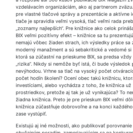
vzdelávacím organizáciám, ako aj partnerom zväzu.
pre vlastné tlačové správy a prezentácie a aktívne 
tlače je spravidla veľmi vysoká, tlač veľmi rada pre
„zoznamy najlepších“. Pre knižnice ako celok priná
BIX veľmi pozitívny efekt – knižnice sa tu prezentuj
nemajú vôbec žiaden strach, ich výsledky práce sa z
moderný manažment a sú sebakritické a vedomé si k
ktorá sa zúčastní na prieskume BIX, sa predsa vždy
„rizika“. Nikdy si nemôže byť istá, či bude výsledo
nevýhodou. Vrhne sa tlač na vysoký počet otváracíc
počet hodín školení? Ocení obec takú knižnicu, kto
investíciami, alebo vychádza z toho, že knižnica už
prostriedkov, pretože aj tak je už vynikajúca? To 
žiadna knižnica. Preto je pre prieskum BIX veľmi dôl
knižnica zúčastňuje dobrovoľne a na konci každéh
zase vystúpiť.
Existujú aj iné možnosti, ako publikovať porovnanie 
obyčajným poradím, zameriavajúcim sa na konkurenc