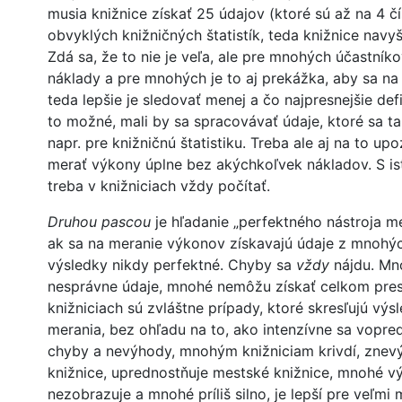
musia knižnice získať 25 údajov (ktoré sú až na 4 
obvyklých knižničných štatistík, teda knižnice navy
Zdá sa, že to nie je veľa, ale pre mnohých účastník
náklady a pre mnohých je to aj prekážka, aby sa na 
teda lepšie je sledovať menej a čo najpresnejšie de
to možné, mali by sa spracovávať údaje, ktoré sa ta
napr. pre knižničnú štatistiku. Treba ale aj na to up
merať výkony úplne bez akýchkoľvek nákladov. S i
treba v knižniciach vždy počítať.
Druhou pascou
je hľadanie „perfektného nástroja m
ak sa na meranie výkonov získavajú údaje z mnohýc
výsledky nikdy perfektné. Chyby sa
vždy
nájdu. Mno
nesprávne údaje, mnohé nemôžu získať celkom pre
knižniciach sú zvláštne prípady, ktoré skresľujú výs
merania, bez ohľadu na to, ako intenzívne sa vopre
chyby a nevýhody, mnohým knižniciam krivdí, znev
knižnice, uprednostňuje mestské knižnice, mnohé v
nezobrazuje a mnohé príliš silno, je lepší pre veľmi