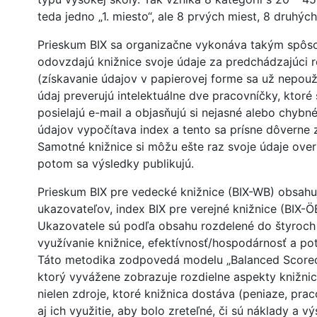
teda jedno „1. miesto“, ale 8 prvých miest, 8 druhých
Prieskum BIX sa organizačne vykonáva takým spôso
odovzdajú knižnice svoje údaje za predchádzajúci 
(získavanie údajov v papierovej forme sa už nepouž
údaj preverujú intelektuálne dve pracovníčky, ktoré 
posielajú e-mail a objasňujú si nejasné alebo chybn
údajov vypočítava index a tento sa prísne dôverne z
Samotné knižnice si môžu ešte raz svoje údaje overi
potom sa výsledky publikujú.
Prieskum BIX pre vedecké knižnice (BIX-WB) obsahu
ukazovateľov, index BIX pre verejné knižnice (BIX-Ö
Ukazovatele sú podľa obsahu rozdelené do štyroch 
využívanie knižnice, efektívnosť/hospodárnosť a pot
Táto metodika zodpovedá modelu „Balanced Scorecar
ktorý vyvážene zobrazuje rozdielne aspekty knižnic
nielen zdroje, ktoré knižnica dostáva (peniaze, prac
aj ich využitie, aby bolo zreteľné, či sú náklady a 