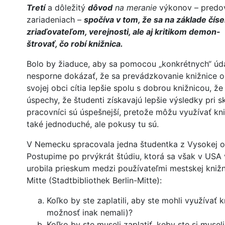
Tretí
a dôležitý
dôvod
na meranie
výkonov – predo
zariadeniach –
spočíva v tom, že sa na základe čís
zriaďovateľom, verejnosti, ale aj kritikom demon-
štrovať, čo robí knižnica.
Bolo by žiaduce, aby sa pomocou „konkrétnych“ úda
nesporne dokázať, že sa prevádzkovanie knižnice op
svojej obci cítia lepšie spolu s dobrou knižnicou, že
úspechy, že študenti získavajú lepšie výsledky pri 
pracovníci sú úspešnejší, pretože môžu využívať kniž
také jednoduché, ale pokusy tu sú.
V Nemecku spracovala jedna študentka z Vysokej o
Postupime po prvýkrát štúdiu, ktorá sa však v USA 
urobila prieskum medzi používateľmi mestskej knižni
Mitte (Stadtbibliothek Berlin-Mitte):
Koľko by ste zaplatili, aby ste mohli využívať k
možnosť inak nemali)?
Koľko by ste museli zaplatiť, keby ste si muse