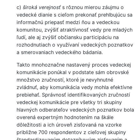
c)
široká verejnosť
s rôznou mierou záujmu o
vedecké dianie s cieľom prekonať prehlbujúcu sa
informačnú priepasť medzi ňou a vedeckou
komunitou, zvýšiť atraktívnosť vedy pre mladých
ľudí, ale aj zvýšiť občiansku participáciu na
rozhodnutiach o využívaní vedeckých poznatkov
a smerovaniach vedeckého bádania.
Takto mnohoznačne nastavený proces vedeckej
komunikácie ponúkal v podstate sám obrovské
množstvo zručností, ktoré je nevyhnutné
zvládnuť, aby komunikácia vedy mohla efektívne
prebiehať. Správnosť identifikovaných zručností
vedeckej komunikácie pre všetky tri skupiny
hlavných odberateľov vedeckých poznatkov bola
overená expertným hodnotením na škále
dôležitosti a ich úroveň zisťovaná na vzorke
približne 700 respondentov z cieľovej skupiny
štandardizovaným dotazníkovým zisťovaním a