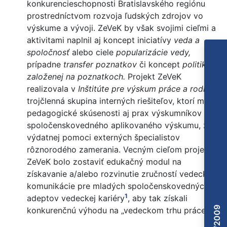
konkurencieschopnosti Bratislavského regiónu
prostredníctvom rozvoja ľudských zdrojov vo
výskume a vývoji. ZeVeK by však svojimi cieľmi a
aktivitami naplnil aj koncept iniciatívy
veda a
spoločnosť
alebo ciele
popularizácie vedy,
prípadne
transfer poznatkov
či koncept
politiky
založenej na poznatkoch.
Projekt ZeVeK
realizovala v
Inštitúte pre výskum práce a rodiny
trojčlenná skupina interných riešiteľov, ktorí mali
pedagogické skúsenosti aj prax výskumníkov
spoločenskovedného aplikovaného výskumu, za
výdatnej pomoci externých špecialistov
rôznorodého zamerania. Vecným cieľom projektu
ZeVeK bolo zostaviť edukačný modul na
získavanie a/alebo rozvinutie zručností vedeckej
komunikácie pre mladých spoločenskovedných
1
adeptov vedeckej kariéry
, aby tak získali
konkurenčnú výhodu na „vedeckom trhu práce“.