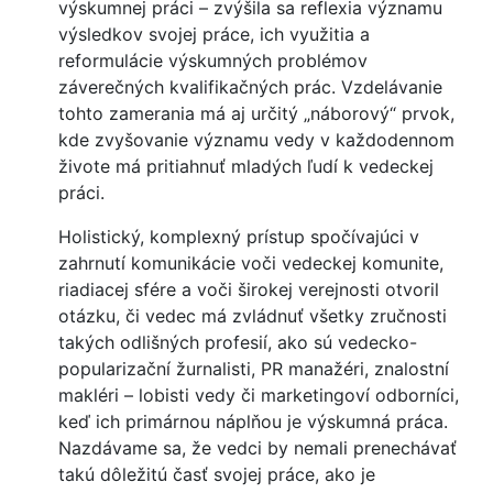
výskumnej práci – zvýšila sa reflexia významu
výsledkov svojej práce, ich využitia a
reformulácie výskumných problémov
záverečných kvalifikačných prác. Vzdelávanie
tohto zamerania má aj určitý „náborový“ prvok,
kde zvyšovanie významu vedy v každodennom
živote má pritiahnuť mladých ľudí k vedeckej
práci.
Holistický, komplexný prístup spočívajúci v
zahrnutí komunikácie voči vedeckej komunite,
riadiacej sfére a voči širokej verejnosti otvoril
otázku, či vedec má zvládnuť všetky zručnosti
takých odlišných profesií, ako sú vedecko-
popularizační žurnalisti, PR manažéri, znalostní
makléri – lobisti vedy či marketingoví odborníci,
keď ich primárnou náplňou je výskumná práca.
Nazdávame sa, že vedci by nemali prenechávať
takú dôležitú časť svojej práce, ako je