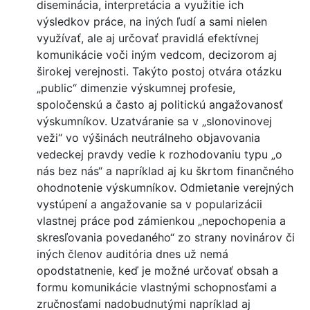
diseminácia, interpretácia a využitie ich
výsledkov práce, na iných ľudí a sami nielen
využívať, ale aj určovať pravidlá efektívnej
komunikácie voči iným vedcom, decizorom aj
širokej verejnosti. Takýto postoj otvára otázku
„public“ dimenzie výskumnej profesie,
spoločenskú a často aj politickú angažovanosť
výskumníkov. Uzatváranie sa v „slonovinovej
veži“ vo výšinách neutrálneho objavovania
vedeckej pravdy vedie k rozhodovaniu typu „o
nás bez nás“ a napríklad aj ku škrtom finančného
ohodnotenie výskumníkov. Odmietanie verejných
vystúpení a angažovanie sa v popularizácii
vlastnej práce pod zámienkou „nepochopenia a
skresľovania povedaného“ zo strany novinárov či
iných členov auditória dnes už nemá
opodstatnenie, keď je možné určovať obsah a
formu komunikácie vlastnými schopnosťami a
zručnosťami nadobudnutými napríklad aj