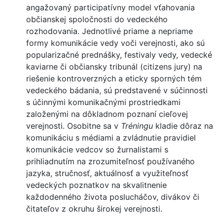
angažovaný participatívny model vťahovania
občianskej spoločnosti do vedeckého
rozhodovania. Jednotlivé priame a nepriame
formy komunikácie vedy voči verejnosti, ako sú
popularizačné prednášky, festivaly vedy, vedecké
kaviarne či občiansky tribunál (citizens jury) na
riešenie kontroverzných a eticky sporných tém
vedeckého bádania, sú predstavené v súčinnosti
s účinnými komunikačnými prostriedkami
založenými na dôkladnom poznaní cieľovej
verejnosti. Osobitne sa v
Tréningu
kladie dôraz na
komunikáciu s médiami a zvládnutie pravidiel
komunikácie vedcov so žurnalistami
s
prihliadnutím na zrozumiteľnosť používaného
jazyka, stručnosť, aktuálnosť a využiteľnosť
vedeckých poznatkov na skvalitnenie
každodenného života poslucháčov, divákov či
čitateľov z okruhu širokej verejnosti.