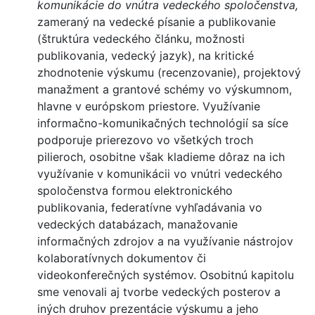
komunikácie do vnútra vedeckého spoločenstva,
zameraný na vedecké písanie a publikovanie
(štruktúra vedeckého článku, možnosti
publikovania, vedecký jazyk), na kritické
zhodnotenie výskumu (recenzovanie), projektový
manažment a grantové schémy vo výskumnom,
hlavne v európskom priestore. Využívanie
informačno-komunikačných technológií sa síce
podporuje prierezovo vo všetkých troch
pilieroch, osobitne však kladieme dôraz na ich
využívanie v komunikácii vo vnútri vedeckého
spoločenstva formou elektronického
publikovania, federatívne vyhľadávania vo
vedeckých databázach, manažovanie
informačných zdrojov a na využívanie nástrojov
kolaboratívnych dokumentov či
videokonferečných systémov. Osobitnú kapitolu
sme venovali aj tvorbe vedeckých posterov a
iných druhov prezentácie výskumu a jeho