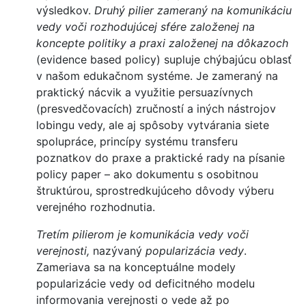
výsledkov.
Druhý pilier zameraný na komunikáciu
vedy voči rozhodujúcej sfére založenej na
koncepte politiky a praxi založenej na dôkazoch
(evidence based policy) supluje chýbajúcu oblasť
v našom edukačnom systéme. Je zameraný na
praktický nácvik a využitie persuazívnych
(presvedčovacích) zručností a iných nástrojov
lobingu vedy, ale aj spôsoby vytvárania siete
spolupráce, princípy systému transferu
poznatkov do praxe a praktické rady na písanie
policy paper – ako dokumentu s osobitnou
štruktúrou, sprostredkujúceho dôvody výberu
verejného rozhodnutia.
Tretím pilierom je
komunikácia vedy voči
verejnosti,
nazývaný
popularizácia vedy
.
Zameriava sa na konceptuálne modely
popularizácie vedy od deficitného modelu
informovania verejnosti o vede až po