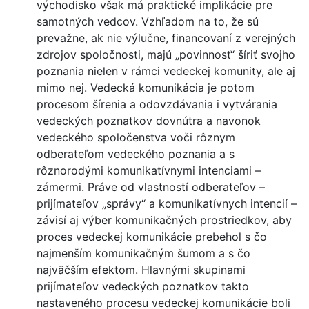
východisko však má praktické implikácie pre
samotných vedcov. Vzhľadom na to, že sú
prevažne, ak nie výlučne, financovaní z verejných
zdrojov spoločnosti, majú „povinnosť“ šíriť svojho
poznania nielen v rámci vedeckej komunity, ale aj
mimo nej. Vedecká komunikácia je potom
procesom šírenia a odovzdávania i vytvárania
vedeckých poznatkov dovnútra a navonok
vedeckého spoločenstva voči rôznym
odberateľom vedeckého poznania a s
rôznorodými komunikatívnymi intenciami –
zámermi. Práve od vlastností odberateľov –
prijímateľov „správy“ a komunikatívnych intencií –
závisí aj výber komunikačných prostriedkov, aby
proces vedeckej komunikácie prebehol s čo
najmenším komunikačným šumom a s čo
najväčším efektom. Hlavnými skupinami
prijímateľov vedeckých poznatkov takto
nastaveného procesu vedeckej komunikácie boli