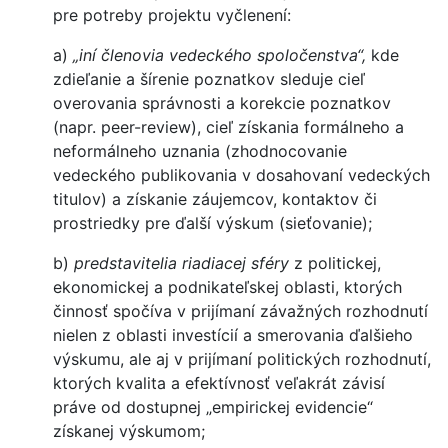
pre potreby projektu vyčlenení:
a)
„iní členovia vedeckého spoločenstva“,
kde
zdieľanie a šírenie poznatkov sleduje cieľ
overovania správnosti a korekcie poznatkov
(napr. peer-review), cieľ získania formálneho a
neformálneho uznania (zhodnocovanie
vedeckého publikovania v dosahovaní vedeckých
titulov) a získanie záujemcov, kontaktov či
prostriedky pre ďalší výskum (sieťovanie);
b)
predstavitelia riadiacej sféry
z politickej,
ekonomickej a podnikateľskej oblasti, ktorých
činnosť spočíva v prijímaní závažných rozhodnutí
nielen z oblasti investícií a smerovania ďalšieho
výskumu, ale aj v prijímaní politických rozhodnutí,
ktorých kvalita a efektívnosť veľakrát závisí
práve od dostupnej „empirickej evidencie“
získanej výskumom;