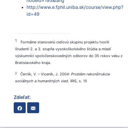
nodeid=195&lang
http://www.e.fphil.uniba.sk/course/view.php?
id=49
1
Formálne stanovenú cieľovú skupinu projektu tvorili
študenti 2. a 3. stupňa vysokoškolského štúdia a mladí
výskumníci spoločenskovedných odborov do 35 rokov veku z
Bratislavského kraja.
2
Černík, V. – Viceník, J. 2004:
Problém rekonštrukcie
sociálnych a humanitných vied
. IRIS, s. 15
Zdieľať: