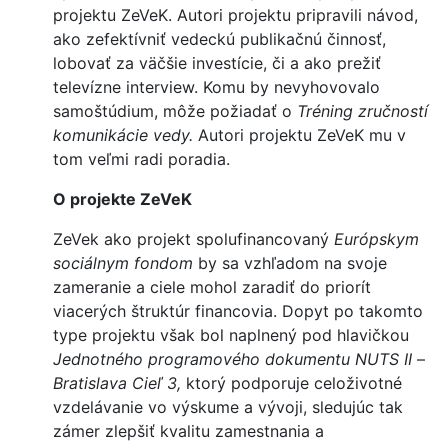
projektu ZeVeK. Autori projektu pripravili návod,
ako zefektívniť vedeckú publikačnú činnosť,
lobovať za väčšie investície, či a ako prežiť
televízne interview. Komu by nevyhovovalo
samoštúdium, môže požiadať o
Tréning zručností
komunikácie vedy.
Autori projektu ZeVeK mu v
tom veľmi radi poradia.
O projekte ZeVeK
ZeVek ako projekt spolufinancovaný
Európskym
sociálnym fondom
by sa vzhľadom na svoje
zameranie a ciele mohol zaradiť do priorít
viacerých štruktúr financovia. Dopyt po takomto
type projektu však bol naplnený pod hlavičkou
Jednotného programového dokumentu NUTS II
–
Bratislava Cieľ 3,
ktorý podporuje celoživotné
vzdelávanie vo výskume a vývoji, sledujúc tak
zámer zlepšiť kvalitu zamestnania a