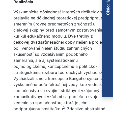
Číslo: 1/2009
Realizácia
Výskumnícka dôslednosť interných riešiteľov sa
prejavila na dôkladnej teoretickej predpríprave a
zmeraním úrovne predmetných zručností u
cieľovej skupiny pred samotným zostavovaním
kurikúl edukačného modulu. Dve tretiny z
celkovej dvadsaťmesačnej doby riešenia projektu
boli venované nielen štúdiu zahraničných
skúseností so vzdelávaním podobného
zamerania, ale aj systematickému
pojmologickému, koncepčnému a politicko-
strategickému rozboru teoretických východísk.
Vychádzali sme z koncepcie Bungeho systému
výskumného poľa faktuálnej vedy, kde vedecké
spoločenstvo so svojimi striktnými vzájomnými
komunikatívnymi vzťahmi sa podieľa o svoje
vedenie so spoločnosťou, ktorá je jeho
2
podporujúcou hostiteľkou
. Zdanlivo abstraktné