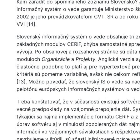
Kam zaradiť do spomínaného zoznamu Slovensko? 
informačný systém o vede garantuje Ministerstvo š
2002 je jeho prevádzkovateľom CVTI SR a od roku 
VVI [14].
Slovenský informačný systém o vede obsahuje tri z
základných modulov CERIF, chýba samostatné spra
vývoja. Po obsahovej a rozsahovej stránke sú dáta 
moduloch
Organizácie
a
Projekty
. Anglická verzia 
čiastočne, podobne to platí aj pre hypertextové pr
kritériá sú pomerne variabilné, avšak nie celkom re
[13]. Možno povedať, že slovenský IS o vede sa na
pelotónu európskych informačných systémov o ved
Treba konštatovať, že v súčasnosti existujú softvér
vecné predpoklady na vzájomné prepojenie dát. Sy
týkajúci sa najmä implementácie formátu CERIF a z 
úprav softvéru aj v minulosti zozbieraných dát naj
informácií vo vzájomných súvislostiach s rešpektov
navrhujeme v štúdii, sú sčasti inšpirované práve sy