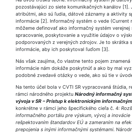
pozostávajúci zo siete komunikačných kanálov [1].
atribútmi, ako sú ľudia, dátové záznamy a aktivity 
informácie [2]. Informačný systém o vede (Current 
môžeme definovať ako informačný systém verejnej 
spracovanie, poskytovanie a využitie údajov o výsk
podporovaných z verejných zdrojov. Je to skrátka s
informácie, aby ich poskytoval ľuďom [3].
Nás však zaujíma, čo vlastne tento pojem znamená 
informácie nám dokáže poskytnúť a ako by mal vyz
podobné zvedavé otázky o vede, ako sú tie v úvode
Na tento účel bola v CVTI SR vypracovaná štúdia, r
rámci národného projektu
Národný informačný sy
vývoja v SR – Prístup k elektronickým informačn
konkrétne v rámci jeho špecifického cieľa č. 4:
Rozš
informačného portálu pre výskum, vývoj a inovácie 
rešpektovaním štandardov EÚ a zameraním na efekt
prepojenia s inými informačnými systémami.
Národný