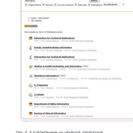
Obr. č. 4 Vyhľadávanie vo všetkých databázach