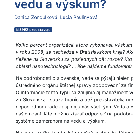
vedu a výskum?
Danica Zendulková
Lucia Paulinyová
NISPEZ predstavuje
Koľko percent organizácií, ktoré vykonávali výskum
v roku 2008, sa nachádza v Bratislavskom kraji? Aké
riešené na Slovensku za posledných päť rokov? Kto
oblasti nanotechnológií? … Kde nájdeme fundovan
Na podrobnosti o slovenskej vede sa pýtajú nielen 
ústredného orgánu štátnej správy zodpovední za fi
O informácie tohto typu sa zaujíma aj manažment v
zo Slovenska i spoza hraníc a tiež predstavitelia méd
neposlednom rade zaujímajú nás všetkých. Veda a v
našich daní. Kde možno získať odpoveď na podobn
systéme zameranom na vedu a výskum.
Na úvod trošku teórie. Informačný systém je dátov