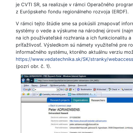
je CVTI SR, sa realizuje v rámci Operačného progr
z Európskeho fondu regionálneho rozvoja (ERDF).
V rámci tejto štúdie sme sa pokúsili zmapovať info
systémy o vede a výskume na národnej úrovni (najm
na ich používateľské rozhrania a ich funkcionalitu a
príťažlivosť. Výsledkom sú námety využiteľné pre r
informačného systému, ktorého aktuálnu verziu mož
https://www.vedatechnika.sk/SK/stranky/webacces
(pozri obr. č. 1).