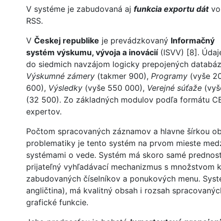
V systéme je zabudovaná aj
funkcia exportu dát
vo
RSS.
V
Českej republike
je prevádzkovaný
Informačný
systém výskumu, vývoja a inovácií
(ISVV) [8]. Údaj
do siedmich navzájom logicky prepojených databá
Výskumné zámery
(takmer 900),
Programy
(vyše 2
600),
Výsledky
(vyše 550 000),
Verejné súťaže
(vyš
(32 500). Zo základných modulov podľa formátu C
expertov.
Počtom spracovaných záznamov a hlavne šírkou ob
problematiky je tento systém na prvom mieste me
systémami o vede. Systém má skoro samé prednosti
prijateľný vyhľadávací mechanizmus s množstvom kri
zabudovaných číselníkov a ponukových menu. Systém
angličtina), má kvalitný obsah i rozsah spracovaný
grafické funkcie.