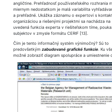
angličtine. Prehľadnosť používateľského rozhrania 
miernym nedostatkom je malá variabilita vyhľadáva
a prehľadné. Ukážka záznamu o expertovi s kontak
organizáciou a riešenými projektmi sa nachádza na o
uvedená funkcia experta v riešiteľskom tíme, poukaz
subjektov v zmysle formátu CERIF [13].
Čím je tento informačný systém výnimočný? Sú to
predovšetkým
zabudované grafické funkcie
. Ku v
možné zobraziť diagram spolupráce a umiestnenie o