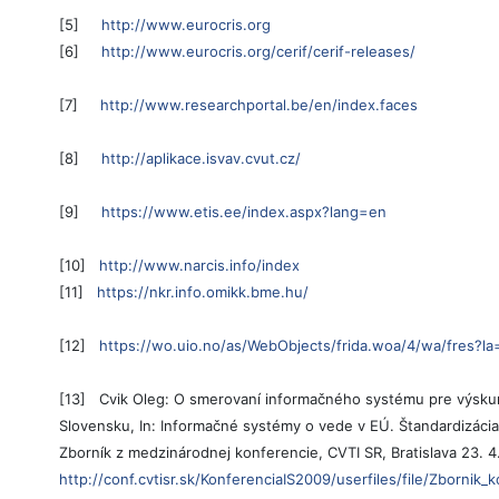
[5]
http://www.eurocris.org
[6]
http://www.eurocris.org/cerif/cerif-releases/
[7]
http://www.researchportal.be/en/index.faces
[8]
http://aplikace.isvav.cvut.cz/
[9]
https://www.etis.ee/index.aspx?lang=en
[10]
http://www.narcis.info/index
[11]
https://nkr.info.omikk.bme.hu/
[12]
https://wo.uio.no/as/WebObjects/frida.woa/4/wa/fres?l
[13] Cvik Oleg: O smerovaní informačného systému pre výsku
Slovensku, In: Informačné systémy o vede v EÚ. Štandardizácia 
Zborník z medzinárodnej konferencie, CVTI SR, Bratislava 23. 4
http://conf.cvtisr.sk/KonferenciaIS2009/userfiles/file/Zbornik_