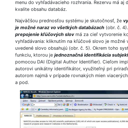
menu do vyhľadávacieho rozhrania. Rezervu má aj d
kvalite obsahu databáz.
Najväčšou prednosťou systému je skutočnosť, že
v
je možné naraz vo všetkých databázach
(obr. č. 4
prepojenie kľúčových slov
má za cieľ vytvorenie k
vyhľadávania: kliknutím na kľúčové slovo je možné
uvedené slovo obsahujú (obr. č. 5). Okrem toho sy
funkciu, ktorou je
jednoznačná identifikácia subjek
pomocou DAI (Digital Author Identifier). Cieľom imp
autorovi unikátny identifikátor, využiteľný pri priraď
autorom najmä v prípade rovnakých mien viacerých 
a pod.