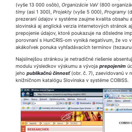
(vyše 13 000 osôb),
Organizácie VaV
(800 organizác
tímy
(asi 1 300),
Projekty
(vyše 5 000),
Programy
(d
prezeraní údajov v systéme zaujme kvalita obsahu 
slovinská aj anglická verzia internetových stránok 
prepojenie údajov, ktoré poukazuje na dôsledne i
porovnaní s HunCRIS-om vyniká negatívum, že vo 
akákoľvek ponuka vyhľadávacích termínov (tezaurus
Najsilnejšou stránkou je netradičné riešenie absent
modulu výsledkov výskumu a vývoja
prepojením
úd
jeho
publikačnú činnosť
(obr. č. 7), zaevidovanú v
knižničnom katalógu Slovinska v systéme COBISS.