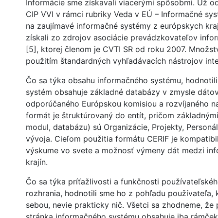
Informácie sme získavali viacerými spôsobmi. Už o
CIP VVI v rámci rubriky Veda v EÚ – Informačné sy
na zaujímavé informačné systémy z európskych kraj
získali zo zdrojov asociácie prevádzkovateľov in
[5], ktorej členom je CVTI SR od roku 2007. Množstv
použitím štandardných vyhľadávacích nástrojov inte
Čo sa týka obsahu informačného systému, hodnotili
systém obsahuje základné databázy v zmysle dátov
odporúčaného Európskou komisiou a rozvíjaného na
formát je štruktúrovaný do entít, pričom základným
modul, databázu) sú Organizácie, Projekty, Person
vývoja. Cieľom použitia formátu CERIF je kompatibi
výskume vo svete a možnosť výmeny dát medzi inf
krajín.
Čo sa týka príťažlivosti a funkčnosti používateľské
rozhrania, hodnotili sme ho z pohľadu používateľa,
sebou, nevie prakticky nič. Všetci sa zhodneme, že
stránka informačného systému obsahuje iba rámček