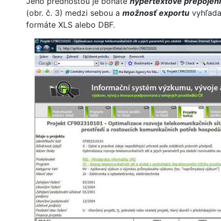
Jeho prednosťou je bohaté
hypertextové prepojeni
(obr. č. 3) medzi sebou a
možnosť exportu
vyhľada
formáte XLS alebo DBF.