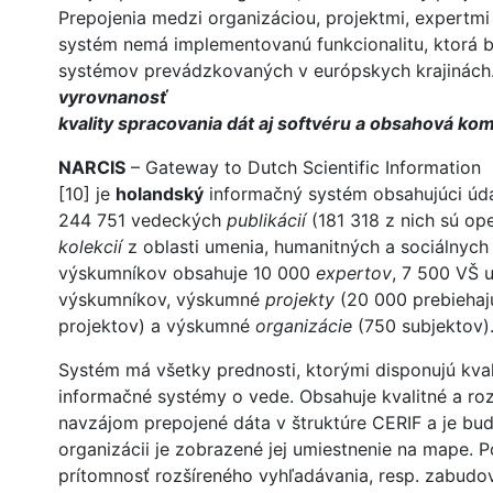
Prepojenia medzi organizáciou, projektmi, expertmi
systém nemá implementovanú funkcionalitu, ktorá by
systémov prevádzkovaných v európskych krajinách.
vyrovnanosť
kvality spracovania dát aj softvéru a obsahová ko
NARCIS
– Gateway to Dutch Scientific Information
[10] je
holandský
informačný systém obsahujúci úda
244 751 vedeckých
publikácií
(181 318 z nich sú o
kolekcií
z oblasti umenia, humanitných a sociálnych
výskumníkov obsahuje 10 000
expertov
, 7 500 VŠ 
výskumníkov, výskumné
projekty
(20 000 prebiehaj
projektov) a výskumné
organizácie
(750 subjektov)
Systém má všetky prednosti, ktorými disponujú kval
informačné systémy o vede. Obsahuje kvalitné a ro
navzájom prepojené dáta v štruktúre CERIF a je budo
organizácii je zobrazené jej umiestnenie na mape. 
prítomnosť rozšíreného vyhľadávania, resp. zabudo