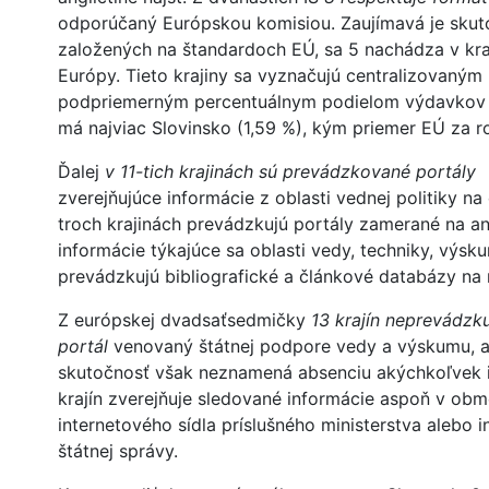
odporúčaný Európskou komisiou. Zaujímavá je skuto
založených na štandardoch EÚ, sa 5 nachádza v kra
Európy. Tieto krajiny sa vyznačujú centralizovaným
podpriemerným percentuálnym podielom výdavkov n
má najviac Slovinsko (1,59 %), kým priemer EÚ za r
Ďalej
v 11-tich krajinách sú prevádzkované portály
zverejňujúce informácie z oblasti vednej politiky na 
troch krajinách prevádzkujú portály zamerané na ana
informácie týkajúce sa oblasti vedy, techniky, výsku
prevádzkujú bibliografické a článkové databázy na 
Z európskej dvadsaťsedmičky
13 krajín neprevádzk
portál
venovaný štátnej podpore vedy a výskumu, a
skutočnosť však neznamená absenciu akýchkoľvek i
krajín zverejňuje sledované informácie aspoň v ob
internetového sídla príslušného ministerstva alebo
štátnej správy.