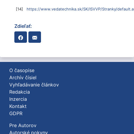
[14]
https://www.vedatechnika.sk/SK/ISVVP/Stranky/default.
Zdieľať:
O časopise
Archív čísiel
Vyhľadávanie článkov
Redakcia
Inzercia
Kontakt
GDPR
Pre Autorov
Autorské pokyny