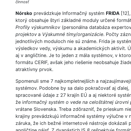
činnosť
Nórsko
prevádzkuje Informačný systém
FRIDA
[12],
ktorý obsahuje štyri základné moduly určené form
Profily výskumníkov
(personálna databáza expertov
projektov
a
Výskumné tímy/organizácie
. Počty záz
jednotlivých moduloch nie sú známe. Frida je syst
výsledkov vedy, výskumu a akademických aktivít. Ú
aj v angličtine. Je to jeden z mála systémov, v kt
formátu CERIF, avšak jeho riešenie neobsahuje žiad
atraktívny prvok.
Spomenuli sme 7 najkompletnejších a najzaujímavej
systémov. Podobne by sa dalo pokračovať aj ďalej, 
spracované údaje z 27 krajín EÚ a aj niektoré systém
že i
nformačný systém o vede na celoštátnej úrovni 
vrátane Slovenska. Treba zdôrazniť, že prieskum ni
krajiny prevádzkujú informačné systémy výlučne v 
záruka, že ich bežné internetové nástroje dokázali 
angličtine nájsť. Z dvanástich IS
8 rešpektuje
formát