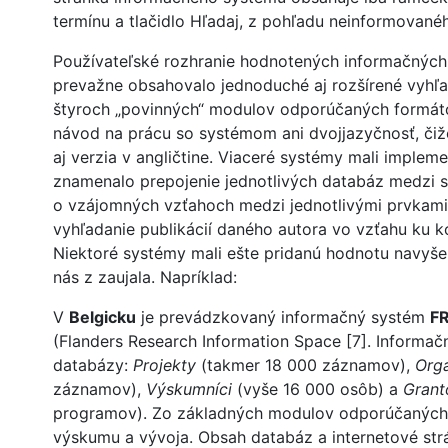
termínu a tlačidlo Hľadaj, z pohľadu neinformovanéh
Používateľské rozhranie hodnotených informačnýc
prevažne obsahovalo jednoduché aj rozšírené vyhľa
štyroch „povinných“ modulov odporúčaných formát
návod na prácu so systémom ani dvojjazyčnosť, či
aj verzia v angličtine. Viaceré systémy mali imple
znamenalo prepojenie jednotlivých databáz medzi s
o vzájomných vzťahoch medzi jednotlivými prvkami
vyhľadanie publikácií daného autora vo vzťahu ku 
Niektoré systémy mali ešte pridanú hodnotu navyše, 
nás z zaujala. Napríklad:
V
Belgicku
je prevádzkovaný informačný systém
FR
(Flanders Research Information Space [7]. Informačn
databázy:
Projekty
(takmer 18 000 záznamov),
Orga
záznamov),
Výskumníci
(vyše 16 000 osôb) a
Grant
programov). Zo základných modulov odporúčaných
výskumu a vývoja. Obsah databáz a internetové strá