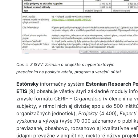
Obr. č. 3 ISVV: Záznam o projekte s hypertextovým
prepojením na poskytovateľa, program a verejnú súťaž
Estónsky
informačný systém
Estonian Research Po
ETIS
[9] obsahuje všetky štyri základné moduly in
zmysle formátu CERIF –
Organizácie
(v členení na 
subjekty, v rámci nich aj divízie; spolu do 500 inštitú
organizačných jednotiek),
Projekty
(4 400),
Experti
výskumu a vývoja
(vyše 70 000 záznamov o publik
previazané, obsahovo, rozsahovo aj kvalitatívne ve
údajmi prevažne v angličtine, niektoré názvy projekt