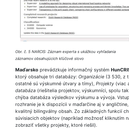
Obr. č. 5 NARCIS: Záznam experta s ukážkou vyhľadania
záznamov obsahujúcich kľúčové slovo
Maďarsko
prevádzkuje informačný systém
HunCRI
ktorý obsahuje tri databázy:
Organizácie
(3 530, z 
ostatné sú výskumné útvary a tímy),
Projekty
(viac 
databáza
(riešitelia projektov, výskumníci, spolu t
chýba databáza výsledkov výskumu a vývoja. Vstu
rozhranie je k dispozícii v maďarčine aj v angličtin
kvalitný bilingválny obsah. Zo základných funkcií 
súvisiacich objektov (napríklad možnosť kliknutím n
zobraziť všetky projekty, ktoré riešil).