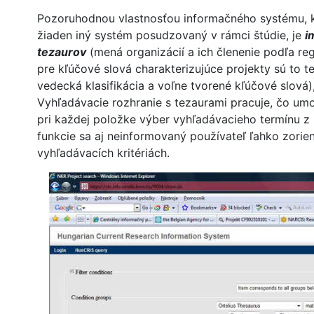
Pozoruhodnou vlastnosťou informačného systému, 
žiaden iný systém posudzovaný v rámci štúdie, je
i
tezaurov
(mená organizácií a ich členenie podľa re
pre kľúčové slová charakterizujúce projekty sú to t
vedecká klasifikácia a voľne tvorené kľúčové slová),
Vyhľadávacie rozhranie s tezaurami pracuje, čo umo
pri každej položke výber vyhľadávacieho termínu z 
funkcie sa aj neinformovaný používateľ ľahko zorie
vyhľadávacích kritériách.