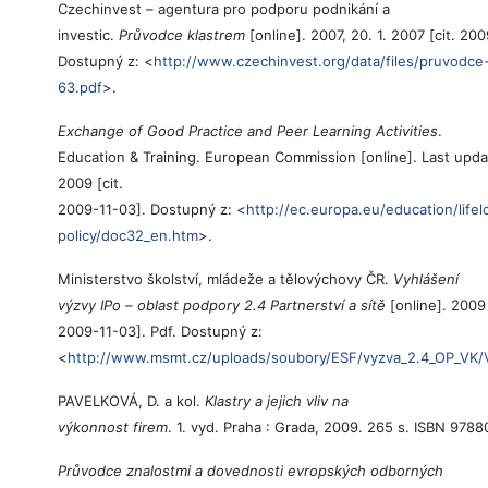
Czechinvest – agentura pro podporu podnikání a
investic.
Průvodce klastrem
[online]. 2007, 20. 1. 2007 [cit. 200
Dostupný z: <
http://www.czechinvest.org/data/files/pruvodce
63.pdf
>.
Exchange of Good Practice and Peer Learning Activities
.
Education & Training. European Commission [online]. Last updat
2009 [cit.
2009-11-03]. Dostupný z: <
http://ec.europa.eu/education/lifel
policy/doc32_en.htm
>.
Ministerstvo školství, mládeže a tělovýchovy ČR.
Vyhlášení
výzvy IPo – oblast podpory 2.4 Partnerství a sítě
[online]. 2009 
2009-11-03]. Pdf. Dostupný z:
<
http://www.msmt.cz/uploads/soubory/ESF/vyzva_2.4_OP_VK/
PAVELKOVÁ, D. a kol.
Klastry a jejich vliv na
výkonnost firem
. 1. vyd. Praha : Grada, 2009. 265 s. ISBN 97
Průvodce znalostmi a dovednosti evropských odborných