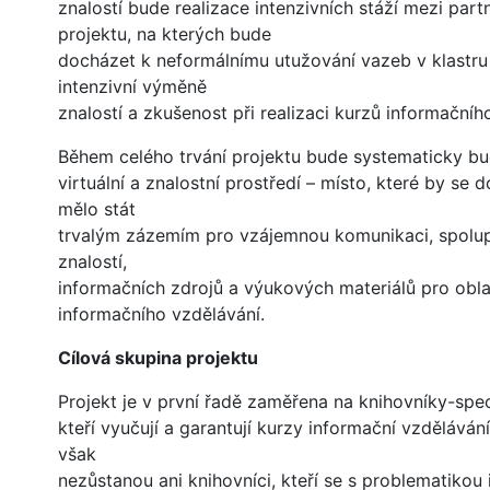
znalostí bude realizace intenzivních stáží mezi part
projektu, na kterých bude
docházet k neformálnímu utužování vazeb v klastru
intenzivní výměně
znalostí a zkušenost při realizaci kurzů informačníh
Během celého trvání projektu bude systematicky b
virtuální a znalostní prostředí – místo, které by se
mělo stát
trvalým zázemím pro vzájemnou komunikaci, spolupr
znalostí,
informačních zdrojů a výukových materiálů pro obla
informačního vzdělávání.
Cílová skupina projektu
Projekt je v první řadě zaměřena na knihovníky-speci
kteří vyučují a garantují kurzy informační vzdělává
však
nezůstanou ani knihovníci, kteří se s problematikou