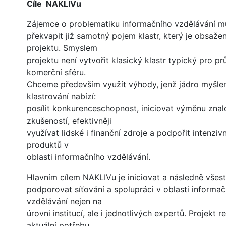
Cíle NAKLIVu
Zájemce o problematiku informačního vzdělávání 
překvapit již samotný pojem klastr, který je obsaže
projektu. Smyslem
projektu není vytvořit klasický klastr typický pro p
komerční sféru.
Chceme především využít výhody, jenž jádro myšle
klastrování nabízí:
posílit konkurenceschopnost, iniciovat výměnu znalo
zkušeností, efektivněji
využívat lidské i finanční zdroje a podpořit intenzivn
produktů v
oblasti informačního vzdělávání.
Hlavním cílem NAKLIVu je iniciovat a následně všes
podporovat síťování a spolupráci v oblasti informa
vzdělávání nejen na
úrovni institucí, ale i jednotlivých expertů. Projekt r
aktuální potřebu