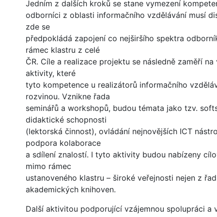
Jedním z dalších kroků se stane vymezení kompeten
odborníci z oblasti informačního vzdělávání musí d
zde se
předpokládá zapojení co nejširšího spektra odborní
rámec klastru z celé
ČR. Cíle a realizace projektu se následně zaměří na
aktivity, které
tyto kompetence u realizátorů informačního vzdělá
rozvinou. Vznikne řada
seminářů a workshopů, budou témata jako tzv. softsk
didaktické schopnosti
(lektorská činnost), ovládání nejnovějších ICT nástr
podpora kolaborace
a sdílení znalostí. I tyto aktivity budou nabízeny cíl
mimo rámec
ustanoveného klastru – široké veřejnosti nejen z řad
akademických knihoven.
Další aktivitou podporující vzájemnou spolupráci a