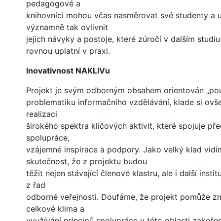
pedagogové a
knihovníci mohou včas nasměrovat své studenty a u
významně tak ovlivnit
jejich návyky a postoje, které zúročí v dalším studi
rovnou uplatní v praxi.
Inovativnost NAKLIVu
Projekt je svým odborným obsahem orientován „po
problematiku informačního vzdělávání, klade si ovše
realizaci
širokého spektra klíčových aktivit, které spojuje př
spolupráce,
vzájemné inspirace a podpory. Jako velký klad vid
skutečnost, že z projektu budou
těžit nejen stávající členové klastru, ale i další insti
z řad
odborné veřejnosti. Doufáme, že projekt pomůže z
celkové klima a
využívání principů spolupráce v této oblasti zakořen