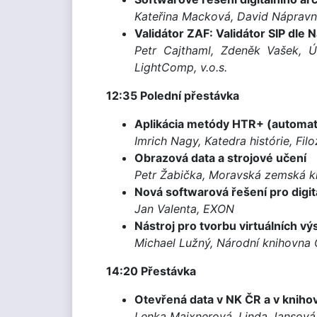
Kateřina Macková, David Nápravní
Validátor ZAF: Validátor SIP dle
Petr Cajthaml, Zdeněk Vašek, Ús
LightComp, v.o.s.
12:35 Polední přestávka
Aplikácia metódy HTR+ (automati
Imrich Nagy, Katedra histórie, Fil
Obrazová data a strojové učení
Petr Žabička, Moravská zemská k
Nová softwarová řešení pro digita
Jan Valenta, EXON
Nástroj pro tvorbu virtuálních vý
Michael Lužný, Národní knihovna
14:20 Přestávka
Otevřená data v NK ČR a v kniho
Lenka Maixnerová, Linda Jansová,