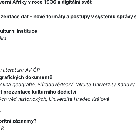
erní Afriky v roce 1936 a digitální svět
zentace dat – nové formáty a postupy v systému správy 
lturní instituce
ika
 literaturu AV ČR
tografických dokumentů
ovna geografie, Přírodovědecká fakulta Univerzity Karlovy
t prezentace kulturního dědictví
ch věd historických, Univerzita Hradec Králové
í
oritní záznamy?
ČR