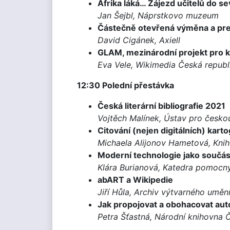
Afrika láká… Zájezd učitelů do sev
Jan Šejbl, Náprstkovo muzeum
Částečně otevřená výměna a pre
David Cigánek, Axiell
GLAM, mezinárodní projekt pro ku
Eva Vele, Wikimedia Česká republ
12:30 Polední přestávka
Česká literární bibliografie 2021
Vojtěch Malínek, Ústav pro českou
Citování (nejen digitálních) kar
Michaela Alijonov Hametová, Knih
Moderní technologie jako součás
Klára Burianová, Katedra pomocný
abART a Wikipedie
Jiří Hůla, Archiv výtvarného uměn
Jak propojovat a obohacovat aut
Petra Šťastná, Národní knihovna 