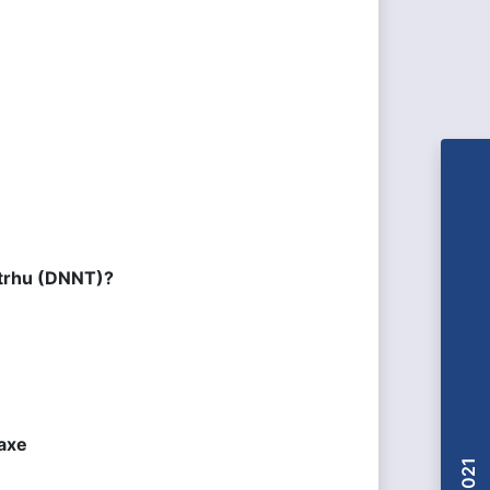
 trhu (DNNT)?
raxe