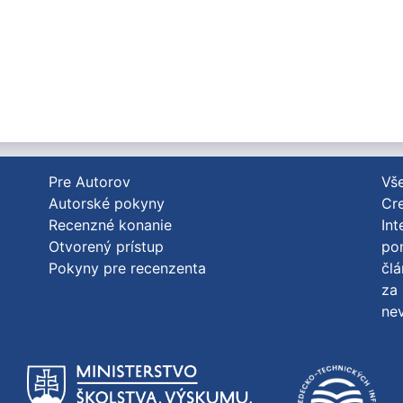
Pre Autorov
Vše
Autorské pokyny
Cre
Recenzné konanie
Int
Otvorený prístup
po
Pokyny pre recenzenta
člá
za 
nev