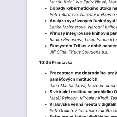
Martin Krčál, Iva Zadražilová, M
Dopady kybernetického útoku na
Petra Burdová, Národní knihovna
Analýza využívaných funkcí sys
Lenka Maixnerová, Národní kniho
Přínosy integrované knihovní pla
Radka Římanová, Lucie Panchártek
Ekosystém Tritius v době pande
Jiří Šilha, Tritius Solutions a.s.
10:35 Přestávka
Prezentace mezinárodního projek
paměťových institucích
Jana Macháčková, Muzeum umění 
S virtuální realitou na prohlídku 
Matěj Rejnoch, Miroslav Kindl, Tast
Královská věnná města v digitáln
Petr Grulich, Filozofická fakult
Softwarové řešení digitálního ar