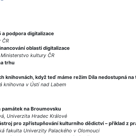
5 a podpora digitalizace
y ČR
nancování oblasti digitalizace
Ministerstvo kultury ČR
a trhu
lních knihovnách, když teď máme režim Díla nedostupná na
á knihovna v Ústí nad Labem
ích památek na Broumovsku
á, Univerzita Hradec Králové
ástroj pro zpřístupňování kulturního dědictví – příklad z p
á fakulta Univerzity Palackého v Olomouci