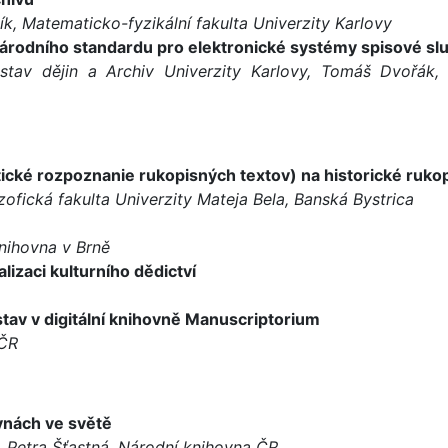
k, Matematicko-fyzikální fakulta Univerzity Karlovy
 Národního standardu pro elektronické systémy spisové sl
tav dějin a Archiv Univerzity Karlovy, Tomáš Dvořák, A
cké rozpoznanie rukopisných textov) na historické rukop
ozofická fakulta Univerzity Mateja Bela, Banská Bystrica
nihovna v Brně
lizaci kulturního dědictví
stav v digitální knihovně Manuscriptorium
 ČR
vnách ve světě
 Petra Šťastná, Národní knihovna ČR