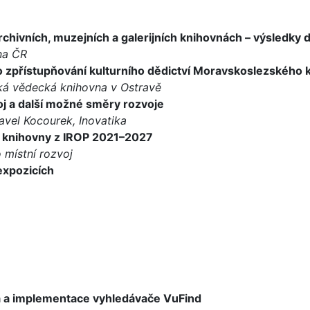
archivních, muzejních a galerijních knihovnách – výsledky
na ČR
ního zpřístupňování kulturního dědictví Moravskoslezského
ká vědecká knihovna v Ostravě
oj a další možné směry rozvoje
avel Kocourek, Inovatika
pro knihovny z IROP 2021–2027
 místní rozvoj
expozicích
a a implementace vyhledávače VuFind