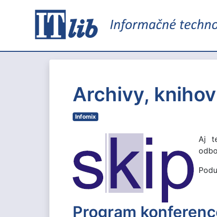
Archivy, knihov
Infomix
Aj t
odbo
Poduj
Program konferenc