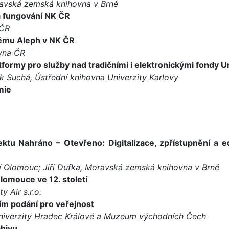
oravská zemská knihovna v Brně
 fungování NK ČR
 ČR
tému Aleph v NK ČR
vna ČR
tformy pro služby nad tradičními i elektronickými fondy U
 Suchá, Ústřední knihovna Univerzity Karlovy
mie
tu Nahráno – Otevřeno: Digitalizace, zpřístupnění a ed
Olomouc; Jiří Dufka, Moravská zemská knihovna v Brně
Olomouce ve 12. století
y Air s.r.o.
ím podání pro veřejnost
a Univerzity Hradec Králové a Muzeum východních Čech
chivu