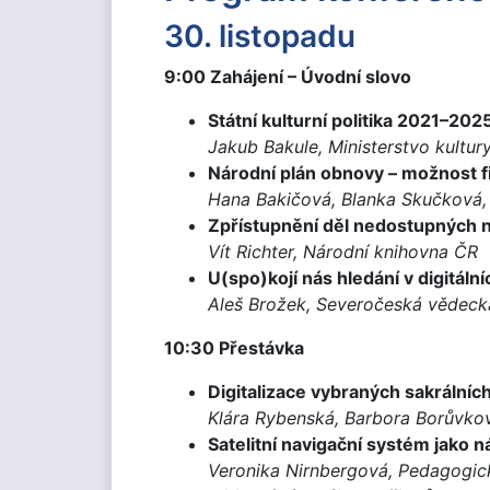
30. listopadu
9:00 Zahájení – Úvodní slovo
Státní kulturní politika 2021–202
Jakub Bakule, Ministerstvo kultur
Národní plán obnovy – možnost fi
Hana Bakičová, Blanka Skučková, 
Zpřístupnění děl nedostupných n
Vít Richter, Národní knihovna ČR
U(spo)kojí nás hledání v digitá
Aleš Brožek, Severočeská vědeck
10:30 Přestávka
Digitalizace vybraných sakráln
Klára Rybenská, Barbora Borůvkov
Satelitní navigační systém jako n
Veronika Nirnbergová, Pedagogick