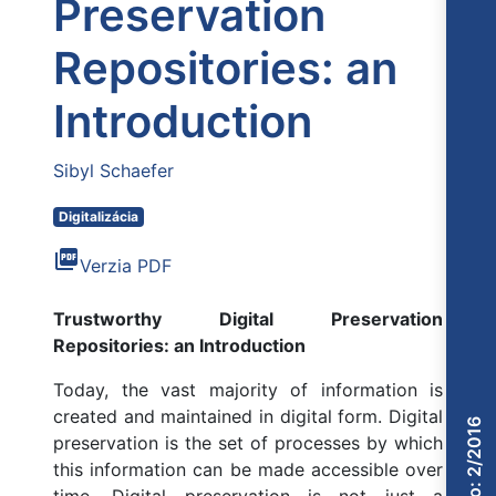
Preservation
Repositories: an
Introduction
Sibyl Schaefer
Digitalizácia
picture_as_pdf
Verzia PDF
Trustworthy Digital Preservation
Repositories: an Introduction
Today, the vast majority of information is
created and maintained in digital form. Digital
Číslo: 2/2016
preservation is the set of processes by which
this information can be made accessible over