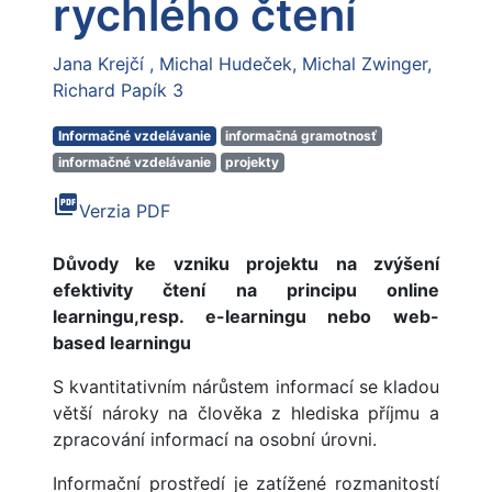
rychlého čtení
Jana Krejčí
Michal Hudeček
Michal Zwinger
Richard Papík 3
Informačné vzdelávanie
informačná gramotnosť
informačné vzdelávanie
projekty
picture_as_pdf
Verzia PDF
Důvody ke vzniku projektu na zvýšení
efektivity čtení na principu online
learningu,
resp. e-learningu nebo web-
based learningu
S kvantitativním nárůstem informací se kladou
větší nároky na člověka z hlediska příjmu a
zpracování informací na osobní úrovni.
Informační prostředí je zatížené rozmanitostí