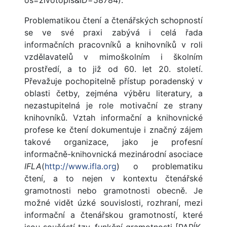
os=zivotopis&ID=58784).
Problematikou čtení a čtenářských schopností
se ve své praxi zabývá i celá řada
informačních pracovníků a knihovníků v roli
vzdělavatelů v mimoškolním i školním
prostředí, a to již od 60. let 20. století.
Převažuje pochopitelně přístup poradenský v
oblasti četby, zejména výběru literatury, a
nezastupitelná je role motivační ze strany
knihovníků. Vztah informační a knihovnické
profese ke čtení dokumentuje i značný zájem
takové organizace, jako je profesní
informačně-knihovnická mezinárodní asociace
IFLA
(
http://www.ifla.org
) o problematiku
čtení, a to nejen v kontextu čtenářské
gramotnosti nebo gramotnosti obecně. Je
možné vidět úzké souvislosti, rozhraní, mezi
informační a čtenářskou gramotností, které