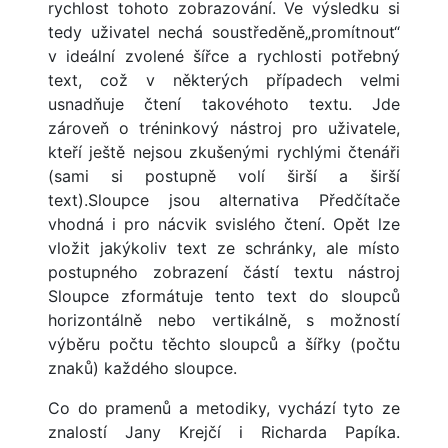
rychlost tohoto zobrazování. Ve výsledku si
tedy uživatel nechá soustředěně„promítnout“
v ideální zvolené šířce a rychlosti potřebný
text, což v některých případech velmi
usnadňuje čtení takovéhoto textu. Jde
zároveň o tréninkový nástroj pro uživatele,
kteří ještě nejsou zkušenými rychlými čtenáři
(sami si postupně volí širší a širší
text).Sloupce jsou alternativa Předčítače
vhodná i pro nácvik svislého čtení. Opět lze
vložit jakýkoliv text ze schránky, ale místo
postupného zobrazení částí textu nástroj
Sloupce zformátuje tento text do sloupců
horizontálně nebo vertikálně, s možností
výběru počtu těchto sloupců a šířky (počtu
znaků) každého sloupce.
Co do pramenů a metodiky, vychází tyto ze
znalostí Jany Krejčí i Richarda Papíka.