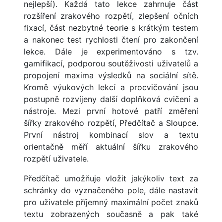
nejlepší). Každá tato lekce zahrnuje část
rozšíření zrakového rozpětí, zlepšení očních
fixací, část nezbytné teorie s krátkým testem
a nakonec test rychlosti čtení pro zakončení
lekce. Dále je experimentováno s tzv.
gamifikací, podporou soutěživosti uživatelů a
propojení maxima výsledků na sociální sítě.
Kromě výukových lekcí a procvičování jsou
postupně rozvíjeny další doplňková cvičení a
nástroje. Mezi první hotové patří změření
šířky zrakového rozpětí, Předčítač a Sloupce.
První nástroj kombinací slov a textu
orientačně měří aktuální šířku zrakového
rozpětí uživatele.
Předčítač umožňuje vložit jakýkoliv text za
schránky do vyznačeného pole, dále nastavit
pro uživatele příjemný maximální počet znaků
textu zobrazených současně a pak také