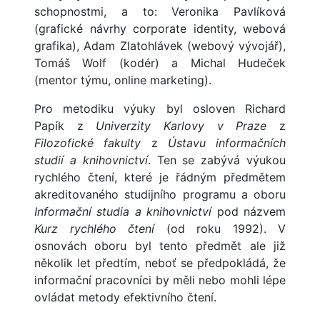
schopnostmi, a to: Veronika Pavlíková
(grafické návrhy corporate identity, webová
grafika), Adam Zlatohlávek (webový vývojář),
Tomáš Wolf (kodér) a Michal Hudeček
(mentor týmu, online marketing).
Pro metodiku výuky byl osloven Richard
Papík z
Univerzity Karlovy v Praze
z
Filozofické fakulty
z
Ústavu informačních
studií a knihovnictví
. Ten se zabývá výukou
rychlého čtení, které je řádným předmětem
akreditovaného studijního programu a oboru
Informační studia a knihovnictví
pod názvem
Kurz rychlého čtení
(od roku 1992). V
osnovách oboru byl tento předmět ale již
několik let předtím, neboť se předpokládá, že
informační pracovníci by měli nebo mohli lépe
ovládat metody efektivního čtení.