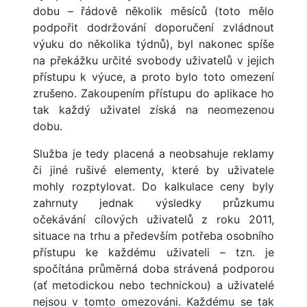
dobu – řádově několik měsíců (toto mělo
podpořit dodržování doporučení zvládnout
výuku do několika týdnů), byl nakonec spíše
na překážku určité svobody uživatelů v jejich
přístupu k výuce, a proto bylo toto omezení
zrušeno. Zakoupením přístupu do aplikace ho
tak každý uživatel získá na neomezenou
dobu.
Služba je tedy placená a neobsahuje reklamy
či jiné rušivé elementy, které by uživatele
mohly rozptylovat. Do kalkulace ceny byly
zahrnuty jednak výsledky průzkumu
očekávání cílových uživatelů z roku 2011,
situace na trhu a především potřeba osobního
přístupu ke každému uživateli – tzn. je
spočítána průměrná doba strávená podporou
(ať metodickou nebo technickou) a uživatelé
nejsou v tomto omezováni. Každému se tak