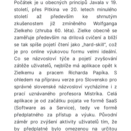
Počátek je u obecných principů Javala v 19.
století, přes Pitkina ve 20. letech minulého
století až především ke shrnutým
zkušenostem již zmíněného Wolfganga
Zielkeho (zhruba 60. léta). Zielke obecně se
zaměřuje především na drilová cvičení a blíží
se tak spíše pojetí čtení jako „hard-skill“, což
je pro online výukovou formu velmi ideální.
Co se názvosloví týče a pojetí zvyšování
zátěže uživatelů, nejblíže má aplikace opět k
Zielkemu a pracem Richarda Papíka. S
ohledem na přípravu verze pro Slovensko pro
správné slovenské názvosloví vycházíme i z
prací uznávaného profesora Mistríka. Celá
aplikace je od začátku pojata ve formě SaaS
(Software as a Service), tedy ve formě
předplatného za přístup a výuku. Původní
záměr pro zvýšení aktivity uživatelů tím, že
by předplatné bylo omezenou na určitou