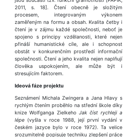
jsou součástí tzv. funkční gramotnosti [PAPÍK,
2011, s. 18]. Čtení obecně je složitým
procesem, integrovaným výkonem
zaměřeným na formu a obsah. Kvalita četby i
čtení je v zájmu každé společnosti, neboť je
spojeno s principy vzdělanosti, které nejen
přináší humanistické cíle, ale i schopnost
obstát v konkurenčním prostředí informační
společnosti. Čtení a jeho kvalita nejen naplňují
člověka uspokojením, ale může být i
stresujícím faktorem.
Ideová fáze projektu
Seznámení Michala Zwingera a Jana Hlavy s
rychlým čtením proběhlo na střední škole díky
knize Wolfganga Zielkeho
Jak číst rychleji a
lépe
(vyšla v roce 1988, její první vydání v
českém jazyce bylo v roce 1972). Ta velice
srozumitelně popisuje techniku zlepšení práce