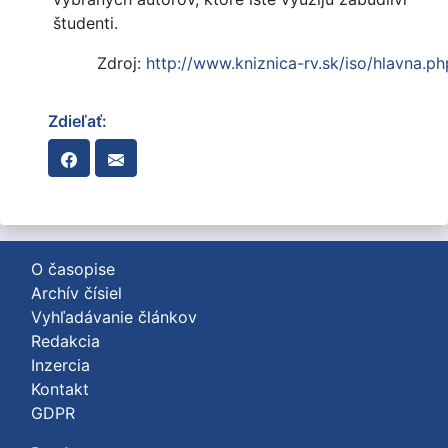
študenti.
Zdroj:
http://www.kniznica-rv.sk/iso/hlavna.ph
Zdieľať:
O časopise
Archív čísiel
Vyhľadávanie článkov
Redakcia
Inzercia
Kontakt
GDPR