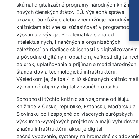
skúmal digitalizačné programy národných knižníc
nových členských štátov EÚ. Výsledná správa
ukazuje, čo sťažuje alebo znemožňuje národným
knižniciam aktívne sa zúčastňovať v programoch
výskumu a vývoja. Problematika siaha od
intelektuálnych, finančných a organizačných
záležitostí po riadiace skúsenosti s digitalizovaným
a pôvodne digitálnym obsahom, veľkosti digitálnyc
zbierok, uplatňovanie a prijímanie medzinárodných
štandardov a technologickú infraštruktúru.
Výsledkom je, že iba 4 z 10 skúmaných knižníc mali
významné objemy digitalizovaného obsahu.
Schopnosti týchto knižníc sa vzájomne odlišujú.
Knižnice v Českej republike, Estónsku, Maďarsku a
Slovinsku boli zapojené do viacerých európskych
výskumno-vývojových projektov a majú vybudovan
značnú infraštruktúru, akou je digitali-
začné vybavenie, systémy na hromadné skladovanie