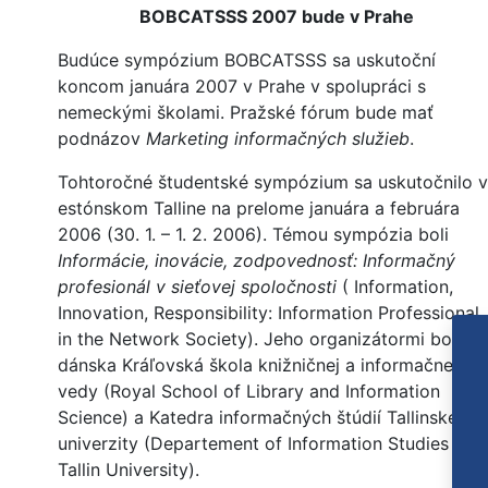
BOBCATSSS 2007 bude v Prahe
Budúce sympózium BOBCATSSS sa uskutoční
koncom januára 2007 v Prahe v spolupráci s
nemeckými školami. Pražské fórum bude mať
podnázov
Marketing informačných služieb
.
Tohtoročné študentské sympózium sa uskutočnilo v
estónskom Talline na prelome januára a februára
2006 (30. 1. – 1. 2. 2006). Témou sympózia boli
Informácie, inovácie, zodpovednosť: Informačný
profesionál v sieťovej spoločnosti
( Information,
Innovation, Responsibility: Information Professional
in the Network Society). Jeho organizátormi boli
dánska Kráľovská škola knižničnej a informačnej
vedy (Royal School of Library and Information
Science) a Katedra informačných štúdií Tallinskej
univerzity (Departement of Information Studies of
Tallin University).