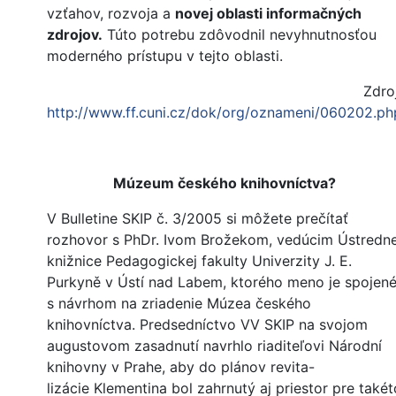
vzťahov, rozvoja a
novej oblasti informačných
zdrojov.
Túto potrebu zdôvodnil nevyhnutnosťou
moderného prístupu v tejto oblasti.
Zdroj
http://www.ff.cuni.cz/dok/org/oznameni/060202.ph
Múzeum českého knihovníctva?
V Bulletine SKIP č. 3/2005 si môžete prečítať
rozhovor s PhDr. Ivom Brožekom, vedúcim Ústredne
knižnice Pedagogickej fakulty Univerzity J. E.
Purkyně v Ústí nad Labem, ktorého meno je spojen
s návrhom na zriadenie Múzea českého
knihovníctva. Predsedníctvo VV SKIP na svojom
augustovom zasadnutí navrhlo riaditeľovi Národní
knihovny v Prahe, aby do plánov revita-
lizácie Klementina bol zahrnutý aj priestor pre takét