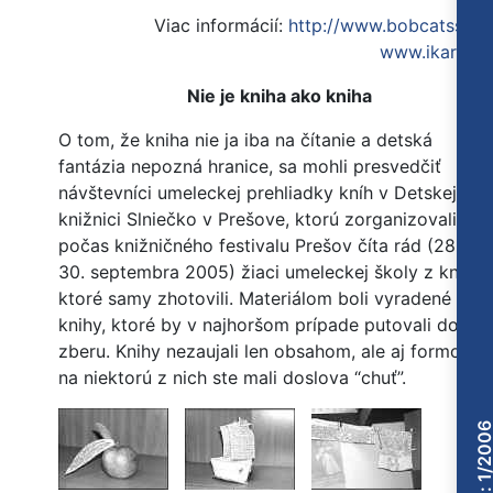
Viac informácií:
http://www.bobcatsss.n
www.ikaros.c
Nie je kniha ako kniha
O tom, že kniha nie ja iba na čítanie a detská
fantázia nepozná hranice, sa mohli presvedčiť
návštevníci umeleckej prehliadky kníh v Detskej
knižnici Slniečko v Prešove, ktorú zorganizovali
počas knižničného festivalu Prešov číta rád (28. –
30. septembra 2005) žiaci umeleckej školy z kníh,
ktoré samy zhotovili. Materiálom boli vyradené
knihy, ktoré by v najhoršom prípade putovali do
zberu. Knihy nezaujali len obsahom, ale aj formou, a
na niektorú z nich ste mali doslova “chuť”.
Číslo: 1/200