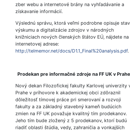
zber webu a internetové brány na vyhľadávanie a
získavanie informácií.
Výslednú správu, ktorá veľmi podrobne opisuje stav
výskumu a digitalizácie zdrojov v národných
knižniciach nových členských štátov EÚ, nájdete na
internetovej adrese:
http://telmemor.net/docs/D1.1_Final%20analysis.pdf
.
Prodekan pre informačné zdroje na FF UK v Prah
Nový dekan Filozofickej fakulty Karlovej univerzity 
Prahe v príhovore k akademickej obci zdôraznil
dôležitosť tímovej práce pri smerovaní a rozvoji
fakulty a za základný stavebný kameň budúcich
zmien na FF UK považuje kvalitný tím prodekanov.
Jeho tím bude zložený z 5 prodekanov, ktorí budú
riadiť oblasti štúdia, vedy, zahraničia a vonkajších