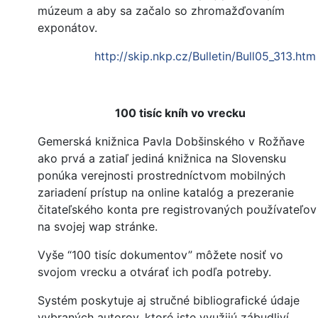
múzeum a aby sa začalo so zhromažďovaním
exponátov.
http://skip.nkp.cz/Bulletin/Bull05_313.htm
100 tisíc kníh vo vrecku
Gemerská knižnica Pavla Dobšinského v Rožňave
ako prvá a zatiaľ jediná knižnica na Slovensku
ponúka verejnosti prostredníctvom mobilných
zariadení prístup na online katalóg a prezeranie
čitateľského konta pre registrovaných používateľov
na svojej wap stránke.
Vyše “100 tisíc dokumentov” môžete nosiť vo
svojom vrecku a otvárať ich podľa potreby.
Systém poskytuje aj stručné bibliografické údaje
vybraných autorov, ktoré iste využijú zábudliví