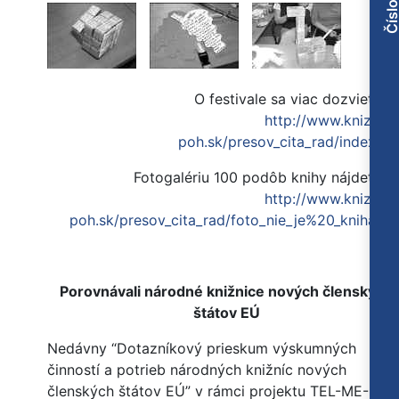
O festivale sa viac dozviete na
http://www.kniznica
poh.sk/presov_cita_rad/index.ht
Fotogalériu 100 podôb knihy nájdete na
http://www.kniznica
poh.sk/presov_cita_rad/foto_nie_je%20_kniha.ht
Porovnávali národné knižnice nových členských
štátov EÚ
Nedávny “Dotazníkový prieskum výskumných
činností a potrieb národných knižníc nových
členských štátov EÚ” v rámci projektu TEL-ME-MO