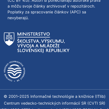
(CC BY 4.0)
. Autori si ponechávajú autorské práva
a môžu svoje články archivovať v repozitároch.
Poplatky za spracovanie článkov (APC) sa
nevyberajú.
© 2001–2025 Informačné technológie a knižnice (ITlib)
Centrum vedecko-technických informácií SR (CVTI SR)