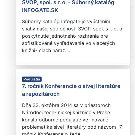
SVOP, spol. s r. o. - Súborný katalóg
INFOGATE.SK
Súborný katalóg Infogate je vyústením
snahy našej spoločnosti SVOP, spol. s r. o. o
poskytnutie jednotného rozhrania pre
sofistikované vyhľadávanie vo viacerých
knižni- ciach naraz....
Podujatia
7. ročník Konferencie o sivej literatúre
a repozitároch
Dňa 22. októbra 2014 sa v priestoroch
Národnej tech- nickej knižnice v Prahe
konalo odborné podujatie ve- nované
problematike sivej literatúry pod názvom „7.
ročník Konference o šedé...