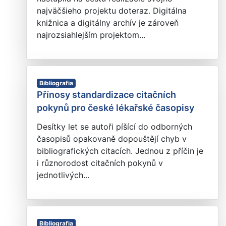
najväčšieho projektu doteraz. Digitálna
knižnica a digitálny archív je zároveň
najrozsiahlejším projektom...
Bibliografia
Přínosy standardizace citačních
pokynů pro české lékařské časopisy
Desítky let se autoři píšící do odborných
časopisů opakovaně dopouštějí chyb v
bibliografických citacích. Jednou z příčin je
i různorodost citačních pokynů v
jednotlivých...
Bibliografia