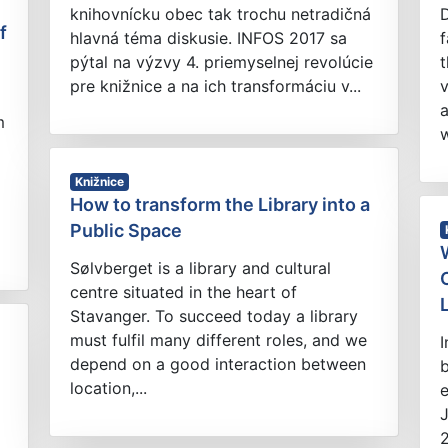
knihovnícku obec tak trochu netradičná
D
f
hlavná téma diskusie. INFOS 2017 sa
pýtal na výzvy 4. priemyselnej revolúcie
t
pre knižnice a na ich transformáciu v...
v
a
m
w
Knižnice
How to transform the Library into a
Public Space
Sølvberget is a library and cultural
centre situated in the heart of
Stavanger. To succeed today a library
must fulfil many different roles, and we
I
depend on a good interaction between
location,...
J
2