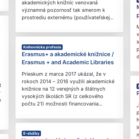
akademických knižníc venovaná
významná pozornosť tak smerom k
prostrediu externému (používateľskej...
M
v
s
Knihovnícka profesia
Erasmus+ a akademické knižnice /
d
Erasmus + and Academic Libraries
Prieskum z marca 2017 ukázal, že v
rokoch 2014 – 2016 využili akademické
t
knižnice na 12 verejných a štátnych
y
vysokých školách SR (z celkového
e
počtu 21) možnosti financovania...
p
N
I
E-služby
n