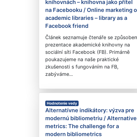
knihovnách – knihovna jako přítel
na Facebooku / Online marketing o
academic libraries – library as a
Facebook friend
Článek seznamuje čtenáře se způsobe
prezentace akademické knihovny na
sociální síti Facebook (FB). Primárně
poukazujeme na naše praktické
zkušenosti s fungováním na FB,
zabýváme...
Hodnotenie vedy
Alternatívne indikátory: výzva pre
modernú bibliometriu / Alternative
metrics: The challenge for a
modern bibliometrics