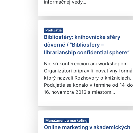
informačnej vedy...
Podujatia
Bibliosféry: knihovnícke sféry
dôverné / “Bibliosfery –
librarianship confidential sphere”
Nie sú konferenciou ani workshopom.
Organizátori pripravili inovatívny formá
ktorý nazvali Rozhovory o knižniciach.
Podujatie sa konalo v termíne od 14. do
16. novembra 2016 a miestom...
Manažment a marketing
Online marketing v akademických