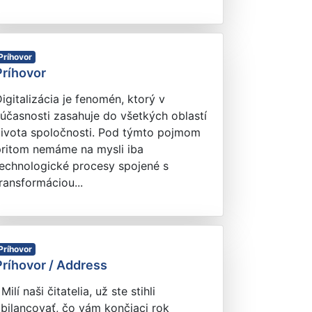
Príhovor
Príhovor
igitalizácia je fenomén, ktorý v
účasnosti zasahuje do všetkých oblastí
života spoločnosti. Pod týmto pojmom
pritom nemáme na mysli iba
technologické procesy spojené s
ransformáciou...
Príhovor
Príhovor / Address
ilí naši čitatelia, už ste stihli
bilancovať, čo vám končiaci rok