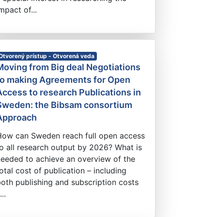
mpact of...
Otvorený prístup - Otvorená veda
Moving from Big deal Negotiations
to making Agreements for Open
Access to research Publications in
Sweden: the Bibsam consortium
Approach
How can Sweden reach full open access
o all research output by 2026? What is
eeded to achieve an overview of the
otal cost of publication – including
oth publishing and subscription costs
...