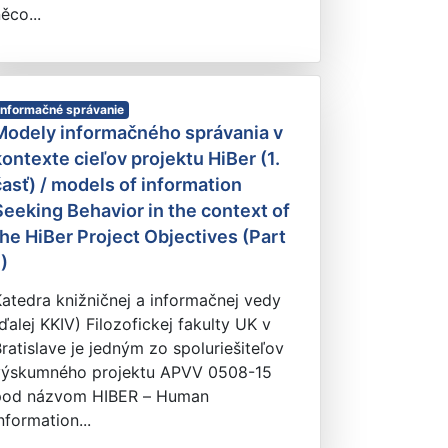
ěco...
Informačné správanie
Modely informačného správania v
kontexte cieľov projektu HiBer (1.
časť) / models of information
Seeking Behavior in the context of
the HiBer Project Objectives (Part
)
atedra knižničnej a informačnej vedy
ďalej KKIV) Filozofickej fakulty UK v
ratislave je jedným zo spoluriešiteľov
výskumného projektu APVV 0508-15
pod názvom HIBER – Human
nformation...