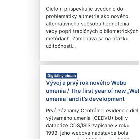
Cieľom príspevku je uvedenie do
problematiky altmetrie ako nového,
alternatívneho spôsobu hodnotenia
vedy popri tradičných bibliometrických
metódach. Zameriava sa na otázku
užitočnosti...
Digitálny obsah
Vývoj a prvý rok nového Webu
umenia / The first year of new „We
umenia“ and it’s development
Prvé záznamy Centrálnej evidencie diel
výtvarného umenia (CEDVU) boli v
databáze CDS/ISIS zapísané v roku
1993, jeho webová nadstavba bola