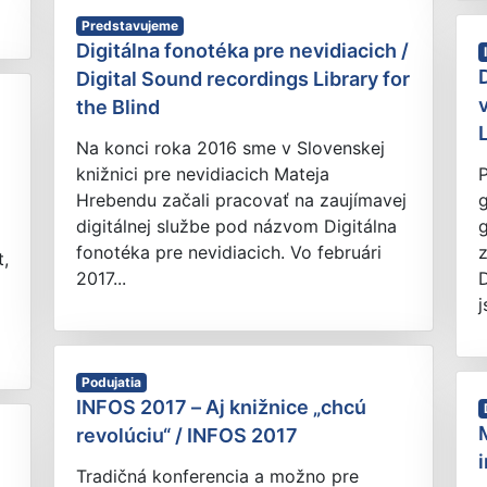
Predstavujeme
Digitálna fonotéka pre nevidiacich /
Digital Sound recordings Library for
the Blind
Na konci roka 2016 sme v Slovenskej
knižnici pre nevidiacich Mateja
Hrebendu začali pracovať na zaujímavej
digitálnej službe pod názvom Digitálna
g
fonotéka pre nevidiacich. Vo februári
t,
2017...
D
j
Podujatia
INFOS 2017 – Aj knižnice „chcú
revolúciu“ / INFOS 2017
Tradičná konferencia a možno pre