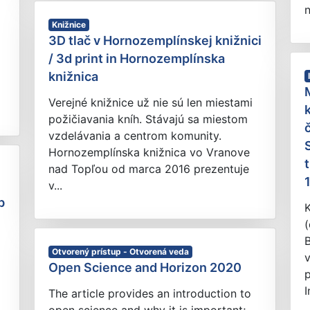
n
Knižnice
3D tlač v Hornozemplínskej knižnici
/ 3d print in Hornozemplínska
knižnica
Verejné knižnice už nie sú len miestami
požičiavania kníh. Stávajú sa miestom
vzdelávania a centrom komunity.
Hornozemplínska knižnica vo Vranove
nad Topľou od marca 2016 prezentuje
1
v...
b
K
(
B
Otvorený prístup - Otvorená veda
Open Science and Horizon 2020
I
The article provides an introduction to