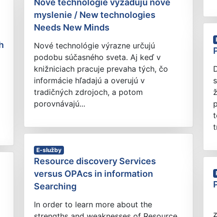
Nové technológie vyžadujú nové
myslenie / New technologies
Needs New Minds
h
Nové technológie výrazne určujú
podobu súčasného sveta. Aj keď v
knižniciach pracuje prevaha tých, čo
D
informácie hľadajú a overujú v
s
tradičných zdrojoch, a potom
porovnávajú...
t
E-služby
Resource discovery Services
versus OPAcs in information
Searching
M
In order to learn more about the
z
strengths and weaknesses of Resource