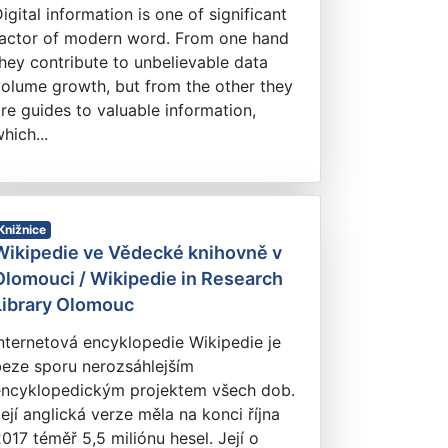
igital information is one of significant
factor of modern word. From one hand
hey contribute to unbelievable data
olume growth, but from the other they
re guides to valuable information,
hich...
Knižnice
Wikipedie ve Vědecké knihovně v
Olomouci / Wikipedie in Research
Library Olomouc
nternetová encyklopedie Wikipedie je
beze sporu nerozsáhlejším
encyklopedickým projektem všech dob.
ejí anglická verze měla na konci října
017 téměř 5,5 miliónu hesel. Její o