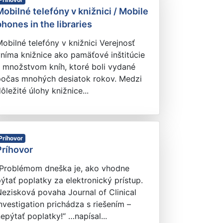
Mobilné telefóny v knižnici / Mobile
phones in the libraries
obilné telefóny v knižnici Verejnosť
níma knižnice ako pamäťové inštitúcie
 množstvom kníh, ktoré boli vydané
počas mnohých desiatok rokov. Medzi
ôležité úlohy knižnice...
Príhovor
Príhovor
„Problémom dneška je, ako vhodne
ýtať poplatky za elektronický prístup.
ezisková povaha Journal of Clinical
nvestigation prichádza s riešením –
epýtať poplatky!“ …napísal...