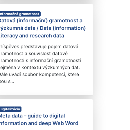
Informačná gramotnosť
Datová (informační) gramotnost a
výzkumná data / Data (information)
Literacy and research data
Příspěvek představuje pojem datová
gramotnost a souvislost datové
ramotnosti s informační gramotností
zejména v kontextu výzkumných dat.
ále uvádí soubor kompetencí, které
sou s...
Digitalizácia
Meta data – guide to digital
information and deep Web Word