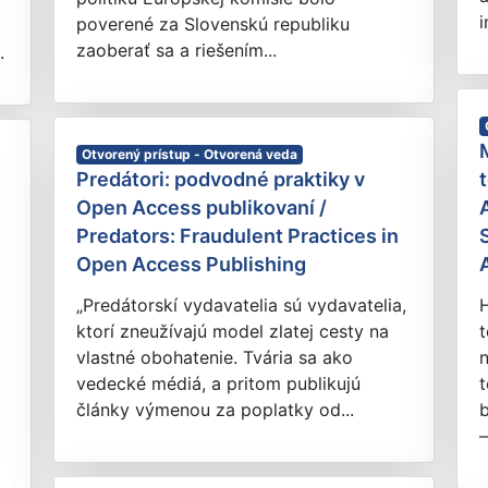
i
poverené za Slovenskú republiku
zaoberať sa a riešením...
.
Otvorený prístup - Otvorená veda
Predátori: podvodné praktiky v
Open Access publikovaní /
Predators: Fraudulent Practices in
Open Access Publishing
„Predátorskí vydavatelia sú vydavatelia,
ktorí zneužívajú model zlatej cesty na
t
vlastné obohatenie. Tvária sa ako
n
vedecké médiá, a pritom publikujú
t
články výmenou za poplatky od...
b
–