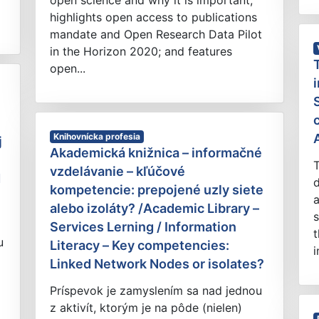
open science and why it is important;
highlights open access to publications
mandate and Open Research Data Pilot
in the Horizon 2020; and features
open...
Knihovnícka profesia
j
Akademická knižnica – informačné
T
vzdelávanie – kľúčové
d
d
kompetencie: prepojené uzly siete
a
alebo izoláty? /Academic Library –
Services Lerning / Information
t
u
Literacy – Key competencies:
i
Linked Network Nodes or isolates?
Príspevok je zamyslením sa nad jednou
z aktivít, ktorým je na pôde (nielen)