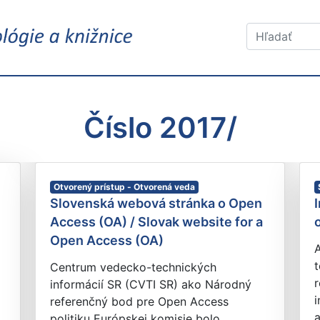
Číslo 2017/
Otvorený prístup - Otvorená veda
Slovenská webová stránka o Open
Access (OA) / Slovak website for a
Open Access (OA)
A
t
Centrum vedecko-technických
r
informácií SR (CVTI SR) ako Národný
i
referenčný bod pre Open Access
a
politiku Európskej komisie bolo