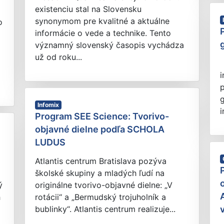
existenciu stal na Slovensku
synonymom pre kvalitné a aktuálne
o
informácie o vede a technike. Tento
významný slovenský časopis vychádza
už od roku...
i
p
g
Infomix
i
Program SEE Science: Tvorivo-
objavné dielne podľa SCHOLA
LUDUS
Atlantis centrum Bratislava pozýva
školské skupiny a mladých ľudí na
ý
originálne tvorivo-objavné dielne: „V
h
rotácii“ a „Bermudský trojuholník a
bublinky“. Atlantis centrum realizuje...