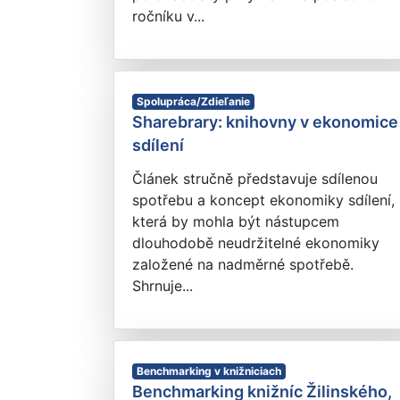
ročníku v...
Spolupráca/Zdieľanie
Sharebrary: knihovny v ekonomice
sdílení
Článek stručně představuje sdílenou
spotřebu a koncept ekonomiky sdílení,
která by mohla být nástupcem
dlouhodobě neudržitelné ekonomiky
založené na nadměrné spotřebě.
Shrnuje...
Benchmarking v knižniciach
Benchmarking knižníc Žilinského,