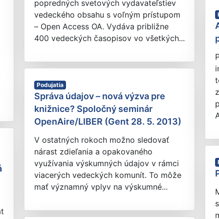
popredných svetových vydavateľstiev
vedeckého obsahu s voľným prístupom
– Open Access OA. Vydáva približne
400 vedeckých časopisov vo všetkých...
P
t
Podujatia
z
Správa údajov – nová výzva pre
knižnice? Spoločný seminár
A
OpenAire/LIBER (Gent 28. 5. 2013)
V ostatných rokoch možno sledovať
nárast zdieľania a opakovaného
využívania výskumných údajov v rámci
á
viacerých vedeckých komunít. To môže
mať významný vplyv na výskumné...
M
át