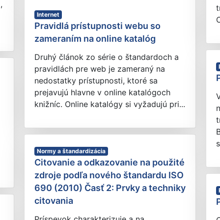
,
t
Internet
O
Pravidlá prístupnosti webu so
zameraním na online katalóg
Druhý článok zo série o štandardoch a
pravidlách pre web je zameraný na
nedostatky prístupnosti, ktoré sa
prejavujú hlavne v online katalógoch
V
knižníc. Online katalógy si vyžadujú pri...
n
t
B
s
Normy a štandardizácia
Citovanie a odkazovanie na použité
zdroje podľa nového štandardu ISO
690 (2010) Časť 2: Prvky a techniky
citovania
Príspevok charakterizuje a na