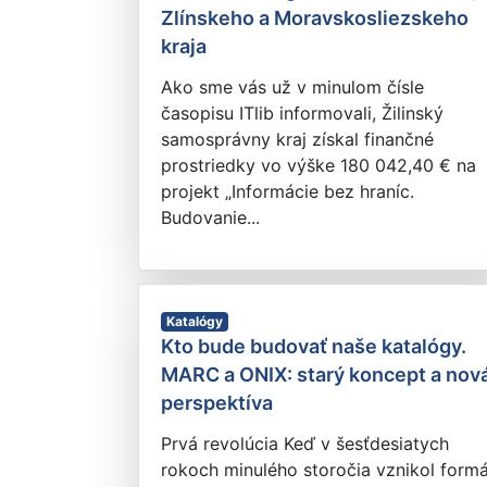
Zlínskeho a Moravskosliezskeho
kraja
Ako sme vás už v minulom čísle
časopisu ITlib informovali, Žilinský
samosprávny kraj získal finančné
prostriedky vo výške 180 042,40 € na
projekt „Informácie bez hraníc.
Budovanie...
Katalógy
Kto bude budovať naše katalógy.
MARC a ONIX: starý koncept a nov
perspektíva
Prvá revolúcia Keď v šesťdesiatych
rokoch minulého storočia vznikol form