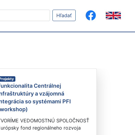
Hľadať
Projekty
Funkcionalita Centrálnej
infraštruktúry a vzájomná
integrácia so systémami PFI
(workshop)
TVORÍME VEDOMOSTNÚ SPOLOČNOSŤ
Európsky fond regionálneho rozvoja