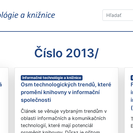
Číslo 2013/
Informačné technológie a knižnice
á
Osm technologických trendů, které
promění knihovny v informační
společnosti
Článek se věnuje vybraným trendům v
oblasti informačních a komunikačních
technologií, které mají potenciál
proměnit knihovny. Důraz je přitom