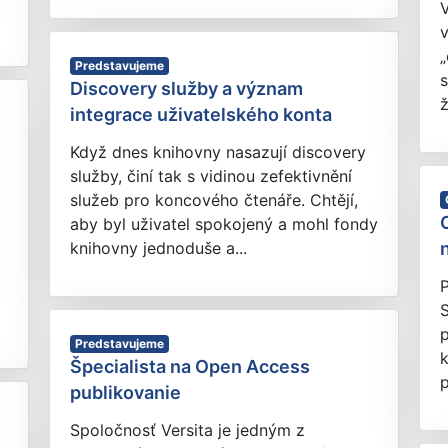
V
„
Predstavujeme
s
Discovery služby a význam
integrace uživatelského konta
Když dnes knihovny nasazují discovery
služby, činí tak s vidinou zefektivnění
služeb pro koncového čtenáře. Chtějí,
aby byl uživatel spokojený a mohl fondy
knihovny jednoduše a...
P
p
Predstavujeme
k
Špecialista na Open Access
p
publikovanie
Spoločnosť Versita je jedným z