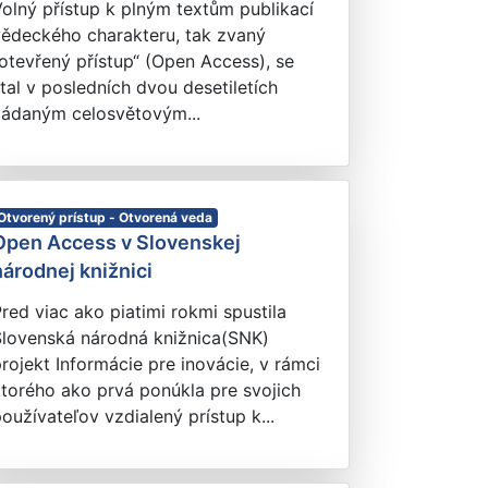
olný přístup k plným textům publikací
vědeckého charakteru, tak zvaný
otevřený přístup“ (Open Access), se
tal v posledních dvou desetiletích
žádaným celosvětovým...
Otvorený prístup - Otvorená veda
Open Access v Slovenskej
národnej knižnici
red viac ako piatimi rokmi spustila
Slovenská národná knižnica(SNK)
rojekt Informácie pre inovácie, v rámci
torého ako prvá ponúkla pre svojich
oužívateľov vzdialený prístup k...