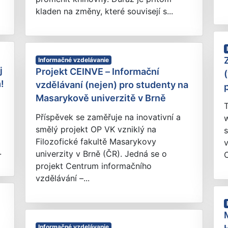
kladen na změny, které souvisejí s...
Informačné vzdelávanie
j
Projekt CEINVE – Informační
!
vzdělávaní (nejen) pro studenty na
Masarykově univerzitě v Brně
T
Příspěvek se zaměřuje na inovativní a
smělý projekt OP VK vzniklý na
s
Filozofické fakultě Masarykovy
v
.
univerzity v Brně (ČR). Jedná se o
C
projekt Centrum informačního
vzdělávání –...
Informačné vzdelávanie