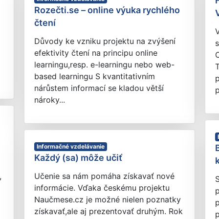
Rozečti.se – online výuka rychlého
čtení
Důvody ke vzniku projektu na zvýšení
efektivity čtení na principu online
learningu,resp. e-learningu nebo web-
T
based learningu S kvantitativním
nárůstem informací se kladou větší
p
nároky...
Informačné vzdelávanie
Každý (sa) môže učiť
,
Učenie sa nám pomáha získavať nové
S
informácie. Vďaka českému projektu
Naučmese.cz je možné nielen poznatky
získavať,ale aj prezentovať druhým. Rok