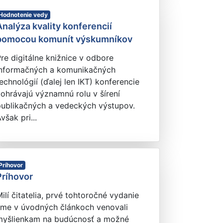
Hodnotenie vedy
Analýza kvality konferencií
pomocou komunít výskumníkov
re digitálne knižnice v odbore
informačných a komunikačných
echnológií (ďalej len IKT) konferencie
ohrávajú významnú rolu v šírení
publikačných a vedeckých výstupov.
však pri...
Príhovor
Príhovor
ilí čitatelia, prvé tohtoročné vydanie
sme v úvodných článkoch venovali
myšlienkam na budúcnosť a možné