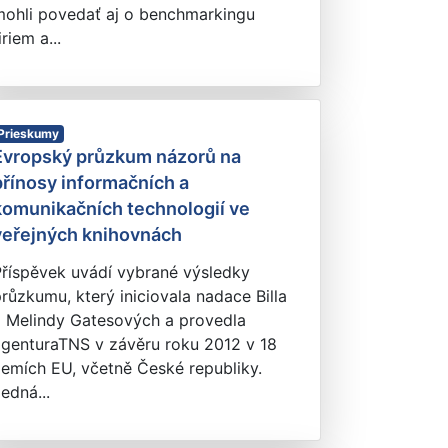
mohli povedať aj o benchmarkingu
iriem a...
Prieskumy
Evropský průzkum názorů na
přínosy informačních a
komunikačních technologií ve
veřejných knihovnách
Příspěvek uvádí vybrané výsledky
růzkumu, který iniciovala nadace Billa
a Melindy Gatesových a provedla
agenturaTNS v závěru roku 2012 v 18
emích EU, včetně České republiky.
edná...