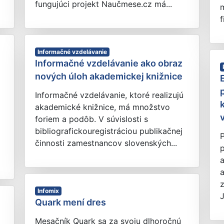
fungujúci projekt Naučmese.cz má...
f
Informačné vzdelávanie
Informačné vzdelávanie ako obraz
nových úloh akademickej knižnice
Informačné vzdelávanie, ktoré realizujú
akademické knižnice, má množstvo
foriem a podôb. V súvislosti s
bibliografickouregistráciou publikačnej
činnosti zamestnancov slovenských...
p
z
Infomix
J
Quark mení dres
Mesačník Quark sa za svoju dlhoročnú