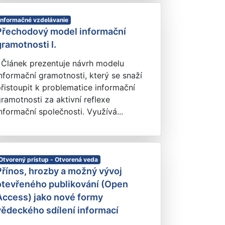
Informačné vzdelávanie
Přechodový model informační
gramotnosti I.
Článek prezentuje návrh modelu
nformační gramotnosti, který se snaží
řistoupit k problematice informační
ramotnosti za aktivní reflexe
nformační společnosti. Využívá...
Otvorený prístup - Otvorená veda
Přínos, hrozby a možný vývoj
otevřeného publikování (Open
Access) jako nové formy
vědeckého sdílení informací