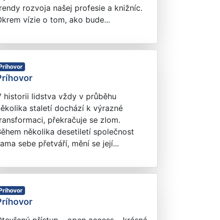
rendy rozvoja našej profesie a knižníc.
krem vízie o tom, ako bude...
Príhovor
Príhovor
 historii lidstva vždy v průběhu
ěkolika staletí dochází k výrazné
ransformaci, překračuje se zlom.
ěhem několika desetiletí společnost
ama sebe přetváří, mění se její...
Príhovor
Príhovor