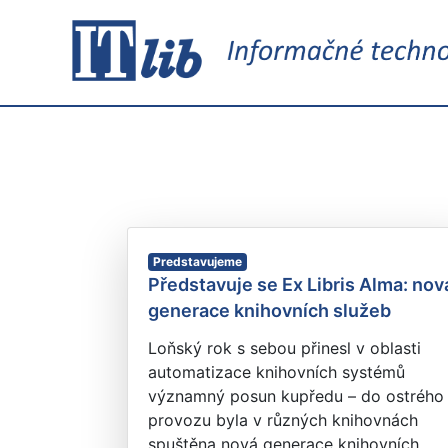
Predstavujeme
Představuje se Ex Libris Alma: nov
generace knihovních služeb
Loňský rok s sebou přinesl v oblasti
automatizace knihovních systémů
významný posun kupředu – do ostrého
provozu byla v různých knihovnách
spuštěna nová generace knihovních