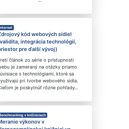
...
Internet
Zdrojový kód webových sídiel
(validita, integrácia technológií,
priestor pre ďalší vývoj)
retí článok zo série o prístupnosti
webu je zameraný na otázky priamo
úvisiace s technológiami, ktoré sa
yužívajú pri tvorbe webového sídla.
ieľom je poskytnúť rôzne pohľady...
Benchmarking v knižniciach
Meranie výkonov v