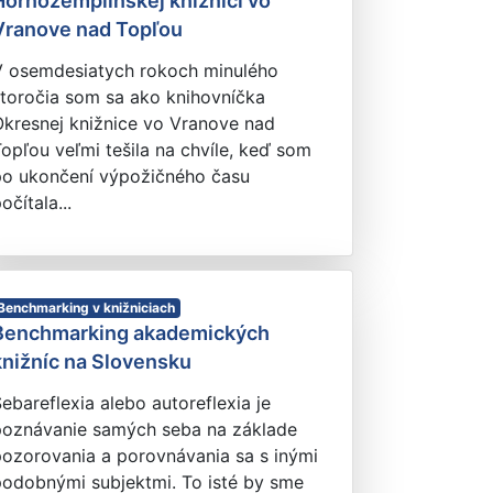
Hornozemplínskej knižnici vo
Vranove nad Topľou
V osemdesiatych rokoch minulého
storočia som sa ako knihovníčka
Okresnej knižnice vo Vranove nad
opľou veľmi tešila na chvíle, keď som
po ukončení výpožičného času
očítala...
Benchmarking v knižniciach
Benchmarking akademických
knižníc na Slovensku
ebareflexia alebo autoreflexia je
poznávanie samých seba na základe
pozorovania a porovnávania sa s inými
podobnými subjektmi. To isté by sme