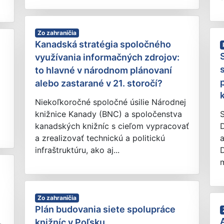
Zo zahraničia
Kanadská stratégia spoločného
využívania informačných zdrojov:
to hlavné v národnom plánovaní
alebo zastarané v 21. storočí?
Niekoľkoročné spoločné úsilie Národnej
knižnice Kanady (BNC) a spoločenstva
kanadských knižníc s cieľom vypracovať
D
a zrealizovať technickú a politickú
infraštruktúru, ako aj...
m
Zo zahraničia
Plán budovania siete spolupráce
knižníc v Poľsku