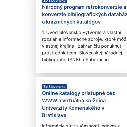
Zo Slovenska
Národný program retrokonverzie a
konverzie bibliografických databá
a knižničných katalógov
1. Úvod Slovensko vytvorilo a vlastní
rozsiahle informačné zdroje, ktoré môž
vlastnej krajine i zahraničiu ponúknuť
prostredníctvom Slovenskej národnej
bibliografie (SNB) a Súborného...
Zo Slovenska
Online katalógy prístupné cez
WWW a virtuálna knižnica
Univerzity Komenského v
Bratislave
Informácie sú v súčasnosti jedným z