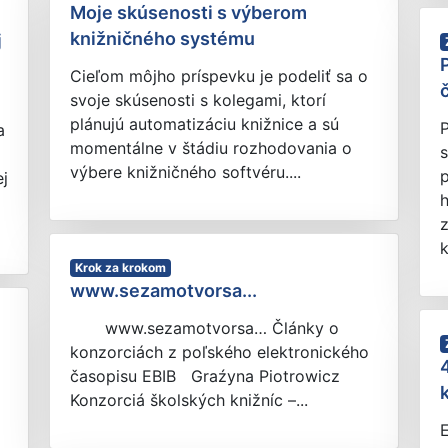
Moje skúsenosti s výberom
knižničného systému
j
Cieľom môjho príspevku je podeliť sa o
svoje skúsenosti s kolegami, ktorí
plánujú automatizáciu knižnice a sú
P
a
momentálne v štádiu rozhodovania o
s
výbere knižničného softvéru....
p
ej
h
z
k
Krok za krokom
www.sezamotvorsa...
www.sezamotvorsa… Články o
konzorciách z poľského elektronického
časopisu EBIB Graźyna Piotrowicz
Konzorciá školských knižníc –...
E