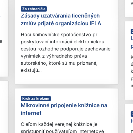
v
Zo zahraničia
z
Zásady uzatvárania licenčných
zmlúv prijaté organizáciou IFLA
Hoci knihovnícke spoločenstvo pri
e
poskytovaní informácií elektronickou
cestou rozhodne podporuje zachovanie
výnimiek z výhradného práva
K
autorského, ktoré sú mu priznané,
existujú...
i
Krok za krokom
Mikrovlnné pripojenie knižnice na
internet
Cieľom každej verejnej knižnice je
sprístupniť používateľom internetové