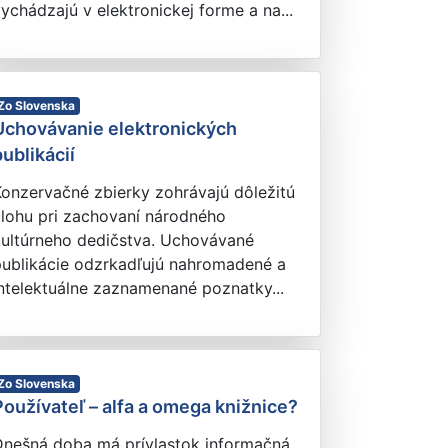
ychádzajú v elektronickej forme a na...
Zo Slovenska
Uchovávanie elektronických
publikácií
onzervačné zbierky zohrávajú dôležitú
úlohu pri zachovaní národného
kultúrneho dedičstva. Uchovávané
publikácie odzrkadľujú nahromadené a
ntelektuálne zaznamenané poznatky...
Zo Slovenska
Používateľ – alfa a omega knižnice?
Dnešná doba má prívlastok informačná