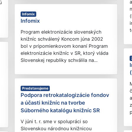
a
ú
n
Infomix
(
Infomix
i
t
Program elektronizácie slovenských
knižníc schválený Koncom júna 2002
bol v pripomienkovom konaní Program
elektronizácie knižníc v SR, ktorý vláda
Slovenskej republiky schválila na...
M
Predstavujeme
č
Podpora retrokatalogizácie fondov
a
a účasti knižníc na tvorbe
z
Súborného katalógu knižníc SR
p
V júni t. r. sme v spolupráci so
Slovenskou národnou knižnicou