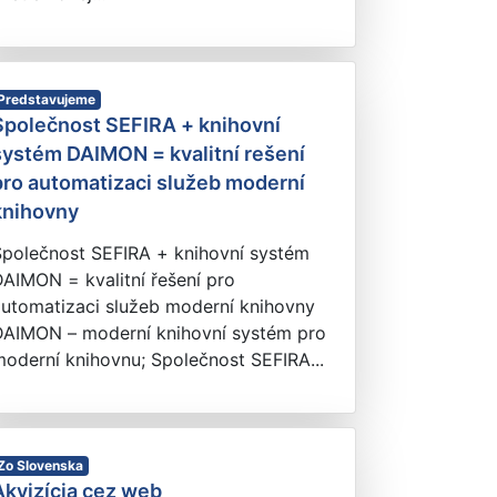
Predstavujeme
Společnost SEFIRA + knihovní
systém DAIMON = kvalitní rešení
pro automatizaci služeb moderní
knihovny
Společnost SEFIRA + knihovní systém
AIMON = kvalitní řešení pro
automatizaci služeb moderní knihovny
DAIMON – moderní knihovní systém pro
oderní knihovnu; Společnost SEFIRA...
Zo Slovenska
Akvizícia cez web