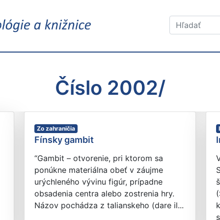
Číslo 2002/
Zo zahraničia
Fínsky gambit
“Gambit – otvorenie, pri ktorom sa
V
ponúkne materiálna obeť v záujme
urýchleného vývinu figúr, prípadne
obsadenia centra alebo zostrenia hry.
(
Názov pochádza z talianskeho (dare il...
s