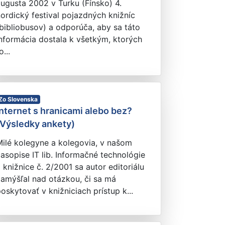
ugusta 2002 v Turku (Fínsko) 4.
ordický festival pojazdných knižníc
bibliobusov) a odporúča, aby sa táto
nformácia dostala k všetkým, ktorých
o...
Zo Slovenska
Internet s hranicami alebo bez?
(Výsledky ankety)
ilé kolegyne a kolegovia, v našom
asopise IT lib. Informačné technológie
 knižnice č. 2/2001 sa autor editoriálu
amýšľal nad otázkou, či sa má
oskytovať v knižniciach prístup k...