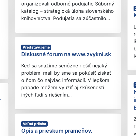
organizovali odborné podujatie Súborný
katalóg – strategická úloha slovenského
knihovníctva. Podujatia sa zúčastnilo...
L
r
i
Predstavujeme
b
Diskusné fórum na www.zvykni.sk
K
Keď sa snažíme seriózne riešiť nejaký
problém, mali by sme sa pokúsiť získať
o ňom čo najviac informácií. V lepšom
prípade môžem využiť aj skúsenosti
iných ľudí s riešením...
y
B
Voľná príloha
r
Opis a prieskum prameňov.