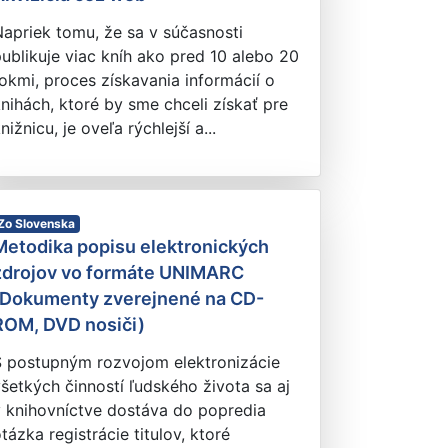
apriek tomu, že sa v súčasnosti
ublikuje viac kníh ako pred 10 alebo 20
okmi, proces získavania informácií o
nihách, ktoré by sme chceli získať pre
nižnicu, je oveľa rýchlejší a...
Zo Slovenska
Metodika popisu elektronických
zdrojov vo formáte UNIMARC
(Dokumenty zverejnené na CD-
ROM, DVD nosiči)
S postupným rozvojom elektronizácie
šetkých činností ľudského života sa aj
v knihovníctve dostáva do popredia
tázka registrácie titulov, ktoré