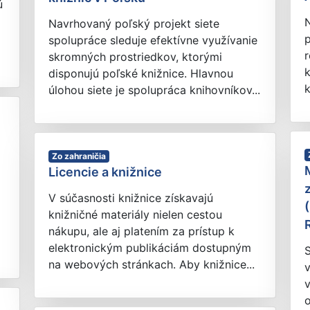
ú
N
Navrhovaný poľský projekt siete
p
spolupráce sleduje efektívne využívanie
r
skromných prostriedkov, ktorými
k
disponujú poľské knižnice. Hlavnou
k
úlohou siete je spolupráca knihovníkov...
Zo zahraničia
Licencie a knižnice
V súčasnosti knižnice získavajú
knižničné materiály nielen cestou
nákupu, ale aj platením za prístup k
elektronickým publikáciám dostupným
na webových stránkach. Aby knižnice...
v
o