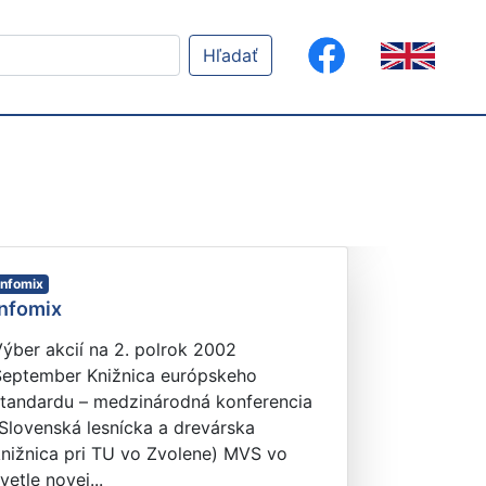
Hľadať
Infomix
Infomix
ýber akcií na 2. polrok 2002
September Knižnica európskeho
štandardu – medzinárodná konferencia
Slovenská lesnícka a drevárska
knižnica pri TU vo Zvolene) MVS vo
vetle novej...