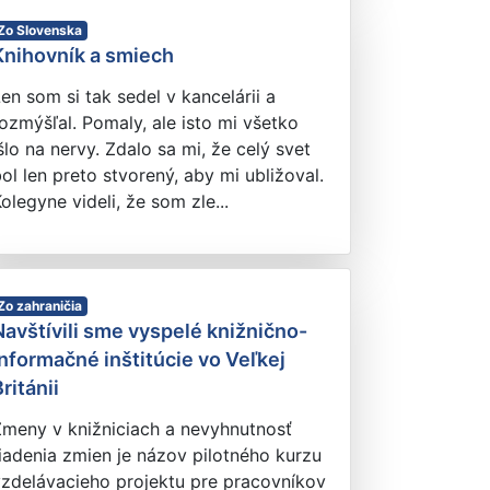
Zo Slovenska
Knihovník a smiech
en som si tak sedel v kancelárii a
ozmýšľal. Pomaly, ale isto mi všetko
šlo na nervy. Zdalo sa mi, že celý svet
ol len preto stvorený, aby mi ubližoval.
olegyne videli, že som zle...
Zo zahraničia
Navštívili sme vyspelé knižnično-
informačné inštitúcie vo Veľkej
ritánii
Zmeny v knižniciach a nevyhnutnosť
iadenia zmien je názov pilotného kurzu
vzdelávacieho projektu pre pracovníkov