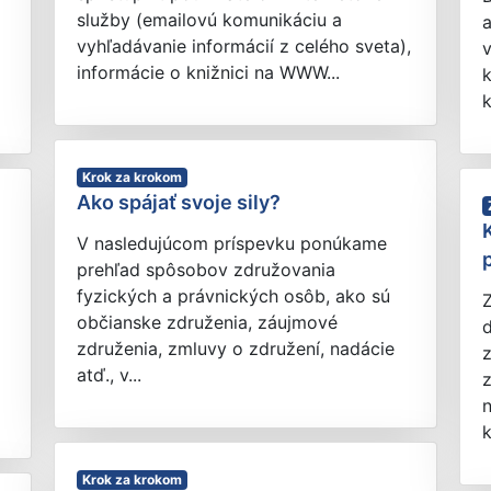
služby (emailovú komunikáciu a
vyhľadávanie informácií z celého sveta),
v
informácie o knižnici na WWW...
k
k
Krok za krokom
Ako spájať svoje sily?
V nasledujúcom príspevku ponúkame
prehľad spôsobov združovania
fyzických a právnických osôb, ako sú
občianske združenia, záujmové
d
združenia, zmluvy o združení, nadácie
z
atď., v...
z
n
k
Krok za krokom