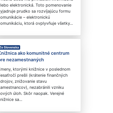
alebo elektronická. Toto pomenovanie
yjadruje prudko sa rozvíjajúcu formu
omunikácie – elektronickú
omunikáciu, ktorá ovplyvňuje všetky...
Zo Slovenska
Knižnica ako komunitné centrum
pre nezamestnaných
Zmeny, ktorými knižnice v poslednom
esaťročí prešli (krátenie finančných
drojov, znižovanie stavu
amestnancov), nezabránili vzniku
ových úloh. Skôr naopak. Verejné
nižnice sa...