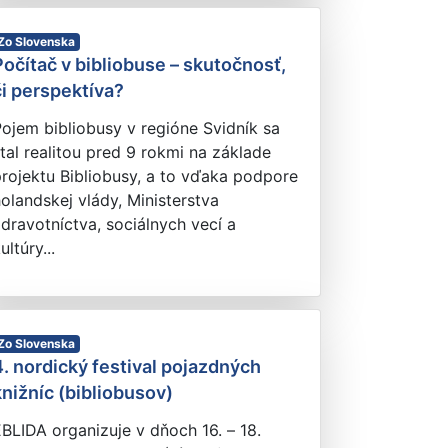
Zo Slovenska
Počítač v bibliobuse – skutočnosť,
či perspektíva?
ojem bibliobusy v regióne Svidník sa
tal realitou pred 9 rokmi na základe
rojektu Bibliobusy, a to vďaka podpore
olandskej vlády, Ministerstva
dravotníctva, sociálnych vecí a
ultúry...
Zo Slovenska
4. nordický festival pojazdných
knižníc (bibliobusov)
BLIDA organizuje v dňoch 16. – 18.