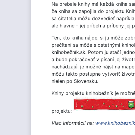
Na prebale knihy má každá kniha sa
že kniha sa zapojila do projektu Kn
sa čitatelia môžu dozvedieť napríkla
ale hlavne – jej príbeh a príbehy jej
Ten, kto knihu nájde, si ju môže zob
prečítaní sa môže s ostatnými kniho
knihobežník.sk. Potom ju stačí jedn
a bude pokračovať v písaní jej život
nachádzajú, je možné nájsť na mape 
môžu takto postupne vytvoriť životn
nielen po Slovensku.
Knihy projektu knihobežník je možné
projektu:
Viac informácií na:
www.knihobeznik