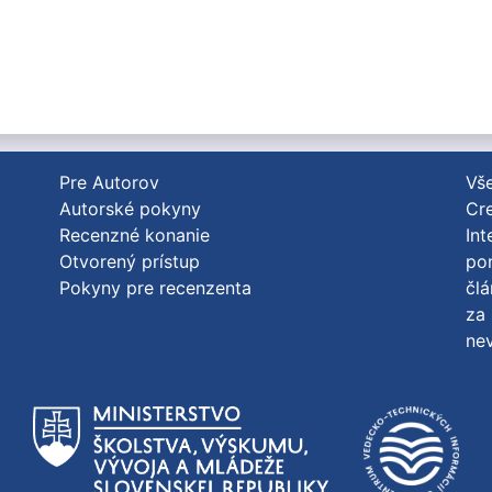
Pre Autorov
Vše
Autorské pokyny
Cre
Recenzné konanie
Int
Otvorený prístup
po
Pokyny pre recenzenta
člá
za 
nev