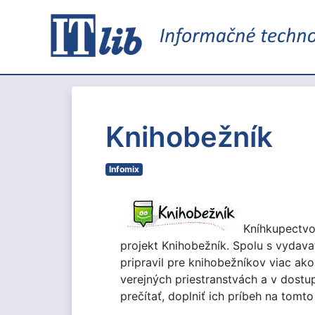
Knihobežník
Infomix
Kníhkupectvo 
projekt Knihobežník. Spolu s vydavat
pripravil pre knihobežníkov viac ak
verejných priestranstvách a v dostup
prečítať, doplniť ich príbeh na tomto