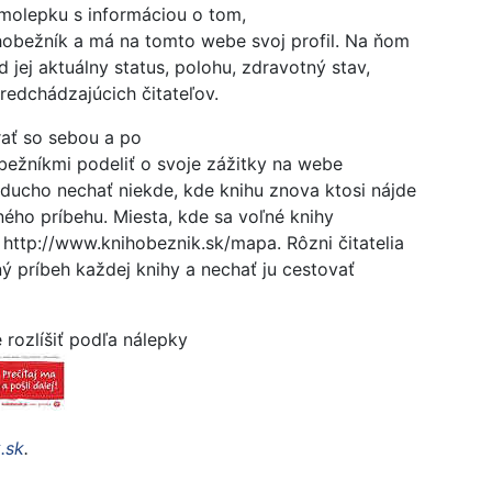
molepku s informáciou o tom,
ihobežník a má na tomto webe svoj profil. Na ňom
d jej aktuálny status, polohu, zdravotný stav,
 predchádzajúcich čitateľov.
rať so sebou a po
bežníkmi podeliť o svoje zážitky na webe
oducho nechať niekde, kde knihu znova ktosi nájde
ného príbehu. Miesta, kde sa voľné knihy
http://www.knihobeznik.sk/mapa. Rôzni čitatelia
ý príbeh každej knihy a nechať ju cestovať
 rozlíšiť podľa nálepky
.sk
.