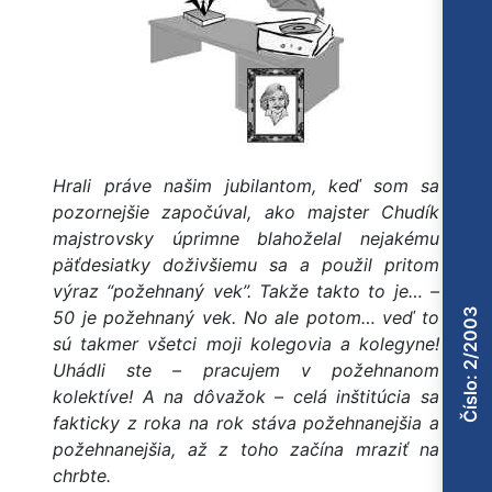
Hrali práve našim jubilantom, keď som sa
pozornejšie započúval, ako majster Chudík
majstrovsky úprimne blahoželal nejakému
päťdesiatky doživšiemu sa a použil pritom
výraz “požehnaný vek”. Takže takto to je… –
Číslo: 2/2003
50 je požehnaný vek. No ale potom… veď to
sú takmer všetci moji kolegovia a kolegyne!
Uhádli ste – pracujem v požehnanom
kolektíve! A na dôvažok – celá inštitúcia sa
fakticky z roka na rok stáva požehnanejšia a
požehnanejšia, až z toho začína mraziť na
chrbte.