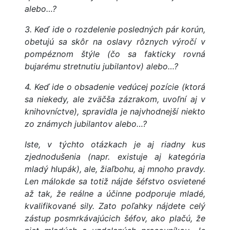
alebo…?
3. Keď ide o rozdelenie posledných pár korún,
obetujú sa skôr na oslavy rôznych výročí v
pompéznom štýle (čo sa fakticky rovná
bujarému stretnutiu jubilantov) alebo…?
4. Keď ide o obsadenie vedúcej pozície (ktorá
sa niekedy, ale zväčša zázrakom, uvoľní aj v
knihovníctve), spravidla je najvhodnejší niekto
zo známych jubilantov alebo…?
Iste, v týchto otázkach je aj riadny kus
zjednodušenia (napr. existuje aj kategória
mladý hlupák), ale, žiaľbohu, aj mnoho pravdy.
Len málokde sa totiž nájde šéfstvo osvietené
až tak, že reálne a účinne podporuje mladé,
kvalifikované sily. Zato poľahky nájdete celý
zástup posmrkávajúcich šéfov, ako plačú, že