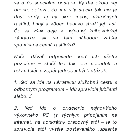
sa o ňu špeciálne postará. Vytrhá okolo nej
burinu, polieva, čo mu sily stačia (ak nie je
dosť vody, aj na úkor menej užitočných
rastlín), hnojí a vôbec bedlivo stráži jej rast.
Čo sa však deje v nejednej knihovníckej
záhradke, ak sa tam náhodou zatúla
spomínaná cenná rastlinka?
Načo dávať odpovede, keď ich všetci
poznáme – stačí len tak pre poriadok a
rekapituláciu zopár jednoduchých otázok:
1. Keď sa ide na lukratívnu služobnú cestu s
odborným programom – idú spravidla jubilanti
alebo…?
2. Keď ide o pridelenie najnovšieho
výkonného PC (s rýchlym pripojením na
internet) na konkrétny pracovný stôl – je to
spravidla stôl vyššie postaveného jubilanta