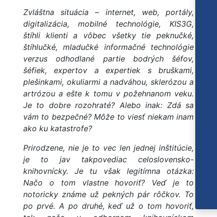
Zvláštna situácia – internet, web, portály,
digitalizácia, mobilné technológie, KIS3G,
štíhli klienti a vôbec všetky tie peknučké,
štíhlučké, mladučké informačné technológie
verzus odhodlané partie bodrých šéfov,
šéfiek, expertov a expertiek s bruškami,
plešinkami, okuliarmi a nadváhou, sklerózou a
artrózou a ešte k tomu v požehnanom veku.
Je to dobre rozohraté? Alebo inak: Zdá sa
vám to bezpečné? Môže to viesť niekam inam
ako ku katastrofe?
Prirodzene, nie je to vec len jednej inštitúcie,
je to jav takpovediac celoslovensko-
knihovnícky. Je tu však legitímna otázka:
Načo o tom vlastne hovoriť? Veď je to
notoricky známe už pekných pár rôčkov. To
po prvé. A po druhé, keď už o tom hovoriť,