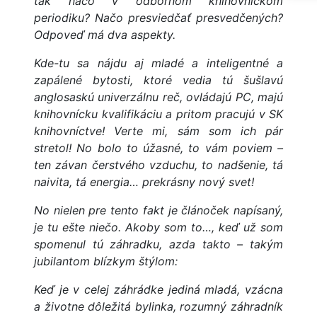
tak načo v odbornom knihovníckom
periodiku? Načo presviedčať presvedčených?
Odpoveď má dva aspekty.
Kde-tu sa nájdu aj mladé a inteligentné a
zapálené bytosti, ktoré vedia tú šušlavú
anglosaskú univerzálnu reč, ovládajú PC, majú
knihovnícku kvalifikáciu a pritom pracujú v SK
knihovníctve! Verte mi, sám som ich pár
stretol! No bolo to úžasné, to vám poviem –
ten závan čerstvého vzduchu, to nadšenie, tá
naivita, tá energia… prekrásny nový svet!
No nielen pre tento fakt je článoček napísaný,
je tu ešte niečo. Akoby som to…, keď už som
spomenul tú záhradku, azda takto – takým
jubilantom blízkym štýlom:
Keď je v celej záhrádke jediná mladá, vzácna
a životne dôležitá bylinka, rozumný záhradník