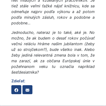
niet mladých a vzdelaných pracovníkov. Je
tiež stále veľmi ťažké nájsť knižnicu, kde sa
odmeňuje najprv podľa výkonu a až potom
podľa minulých zásluh, rokov a podobne a
podobne…
Jednoducho, nateraz je to také, aké je. No
možno, že ak budem o desať rokov počúvať
večnú reláciu Hráme našim jubilantom (žeby
už so strojčekom?), bude všetko inak. Alebo
žeby jediná relevantná zmena bola v tom, že
ma zarazí, ak za občana Európskej únie v
požehnanom veku tu označia napríklad
šesťdesiatnika?
Zdieľať: