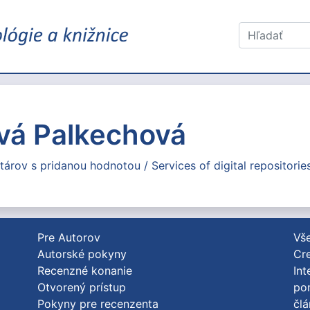
vá Palkechová
tárov s pridanou hodnotou / Services of digital repositories
Pre Autorov
Vše
Autorské pokyny
Cre
Recenzné konanie
Int
Otvorený prístup
po
Pokyny pre recenzenta
člá