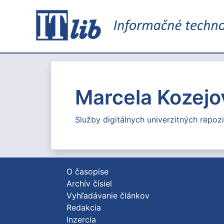
Marcela Kozejo
Služby digitálnych univerzitných repozi
O časopise
Archív čísiel
Vyhľadávanie článkov
Redakcia
Inzercia