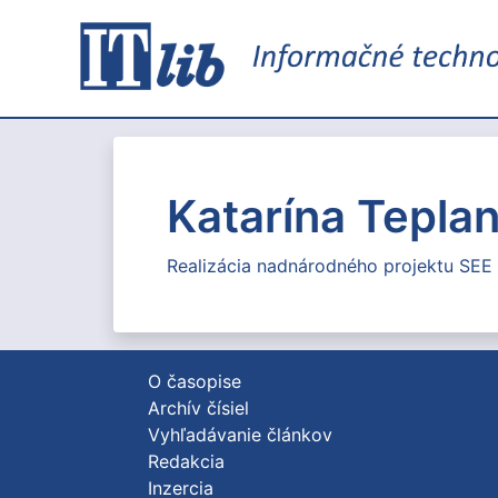
Katarína Teplan
Realizácia nadnárodného projektu SEE
O časopise
Archív čísiel
Vyhľadávanie článkov
Redakcia
Inzercia