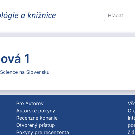
ová 1
 Science na Slovensku
Pre Autorov
Vše
Autorské pokyny
Cre
Recenzné konanie
Int
Otvorený prístup
po
Pokyny pre recenzenta
člá