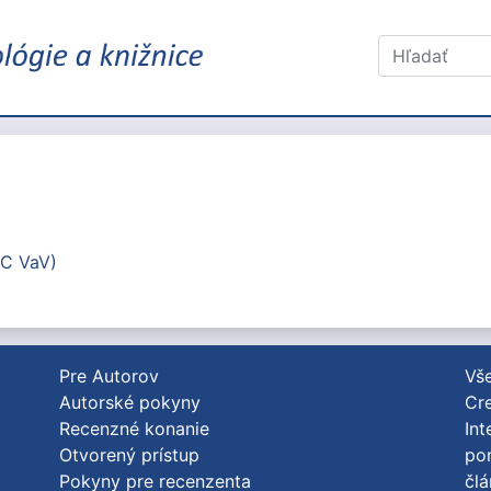
DC VaV)
Pre Autorov
Vše
Autorské pokyny
Cre
Recenzné konanie
Int
Otvorený prístup
po
Pokyny pre recenzenta
člá