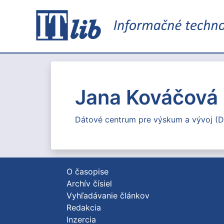
Jana Kováčová
Dátové centrum pre výskum a vývoj (
O časopise
Archív čísiel
Vyhľadávanie článkov
Redakcia
Inzercia