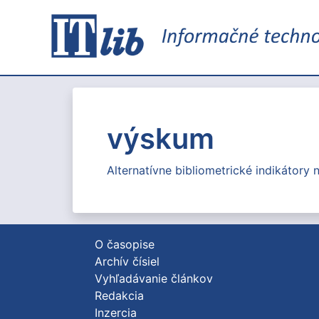
výskum
Alternatívne bibliometrické indikátory
O časopise
Archív čísiel
Vyhľadávanie článkov
Redakcia
Inzercia