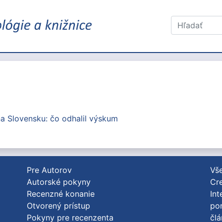
 na Slovensku: čo odhalil výskum
Pre Autorov
Vše
Autorské pokyny
Cre
Recenzné konanie
Int
Otvorený prístup
po
Pokyny pre recenzenta
člá