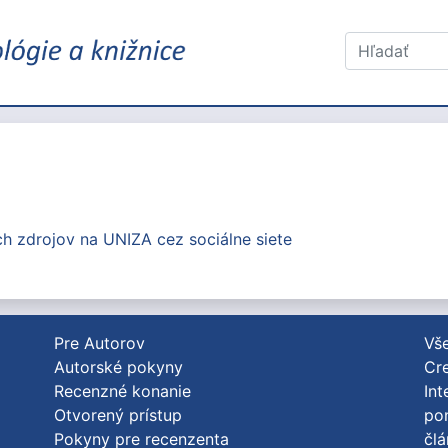
h zdrojov na UNIZA cez sociálne siete
Pre Autorov
Vše
Autorské pokyny
Cre
Recenzné konanie
Int
Otvorený prístup
po
Pokyny pre recenzenta
člá