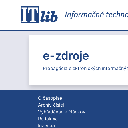
e-zdroje
Propagácia elektronických informačnýc
O časopise
Archív čísiel
Vyhľadávanie článkov
Redakcia
Inzercia