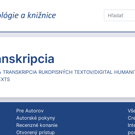
anskripcia
Á TRANSKRIPCIA RUKOPISNÝCH TEXTOV/DIGITAL HUMAN
EXTS
Pre Autorov
Vše
Autorské pokyny
Cre
Recenzné konanie
Int
Otvorený prístup
po