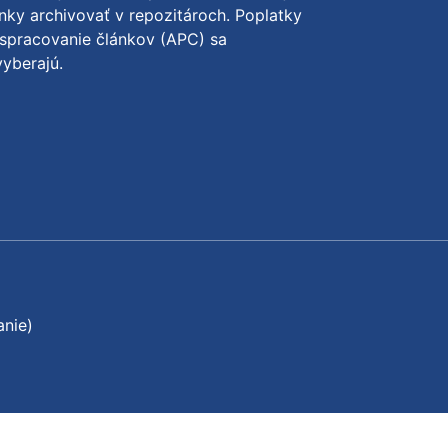
nky archivovať v repozitároch. Poplatky
spracovanie článkov (APC) sa
yberajú.
anie)