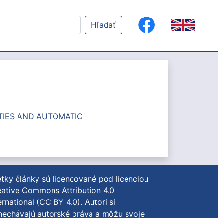
Hľadať
ITIES AND AUTOMATIC
tky články sú licencované pod licenciou
ative Commons Attribution 4.0
ernational (CC BY 4.0)
. Autori si
nechávajú autorské práva a môžu svoje