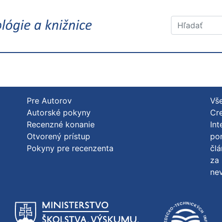
Pre Autorov
Vše
Autorské pokyny
Cre
Recenzné konanie
Int
Otvorený prístup
po
Pokyny pre recenzenta
člá
za 
nev