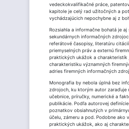
vedeckokvalifikačné práce, patentov
kapitole je celý rad užitočných a po
vychádzajúcich nepochybne aj z boha
Rozsiahla a informačne bohatá je aj
sekundárnych informačných zdrojoc
referátové časopisy, literatúru citác
priemyselných práv a externú firemn
praktických ukážok a charakteristí
charakteristiku významných firemný
adries firemných informačných zdroj
Monografia by nebola úplná bez info
zdrojoch, ku ktorým autor zaraďuje 
učebnice, príručky, numerické a fakt
publikácie. Podľa autorovej definíci
poznatkov obsiahnutých v primárny
účelu, zámeru a pod. Podobne ako 
praktických ukážok, ako aj charakte