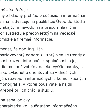
né literatuře
je
ný základný prehľad o súčasnom informačnom
kniha nadväzuje na publikáciu Úvod do štúdia
 vynikajúcim návodom na prácu s hlavnými
tor sústreďuje predovšetkým na vedecké,
omické a firemné informácie.
nať, že doc. Ing. Ján
 naslovovzatý odborník, ktorý sleduje trendy a
osti rozvoj informačnej spoločnosti a jej
die na používateľov ďaleko vyššie nároky, na
 ako zvládnuť a orientovať sa v dnešných
ajú s rozvojom informačných a komunikačných
monografia, v ktorej používatelia nájdu
rebné pri ich práci a štúdiu.
é na seba logicky
 charakteristikou súčasného informačného