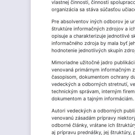
vlastnej činnosti, činnosti spolupra
organizácia sa stáva súčasťou učiace
Pre absolventov iných odborov je ur
štruktúre informačných zdrojov a ic
opisuje a charakterizuje jednotlivé 
informačného zdroja by mala byť je
hodnotenie jednotlivých skupín zdro
Mimoriadne užitočné jadro publikáci
venovaná primárnym informačným zd
časopisom, dokumentom ochrany duš
vedeckých a odborných stretnutí, 
technickým správam, interným fire
dokumentom a tajným informáciám.
Autori vedeckých a odborných publik
venovanú zásadám prípravy niektor
odborné články, vrátane ich štruktúr
aj prípravu prednášky, jej štruktúry