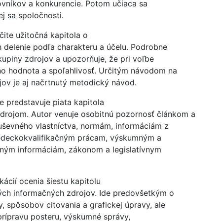
covníkov a konkurencie. Potom učiaca sa
j sa spoločnosti.
čite užitočná kapitola o
h delenie podľa charakteru a účelu. Podrobne
skupiny zdrojov a upozorňuje, že pri voľbe
ho hodnota a spoľahlivosť. Určitým návodom na
jov je aj načrtnutý metodický návod.
e predstavuje piata kapitola
rojom. Autor venuje osobitnú pozornosť článkom a
evného vlastníctva, normám, informáciám z
vedeckokvalifikačným prácam, výskumným a
mným informáciám, zákonom a legislatívnym
ácií ocenia šiestu kapitolu
ých informačných zdrojov. Ide predovšetkým o
y, spôsobov citovania a grafickej úpravy, ale
, prípravu posteru, výskumné správy,