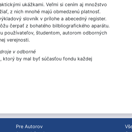
ktickými ukážkami. Veľmi si cením aj množstvo
užiaľ, z nich mnohé majú obmedzenú platnosť.
kladový slovník v prílohe a abecedný register.
žu čerpať z bohatého bilbliografického aparátu.
tru používateľov, študentom, autorom odborných
ej verejnosti.
zdroje v odborné
, ktorý by mal byť súčasťou fondu každej
Pre Autorov
Vše