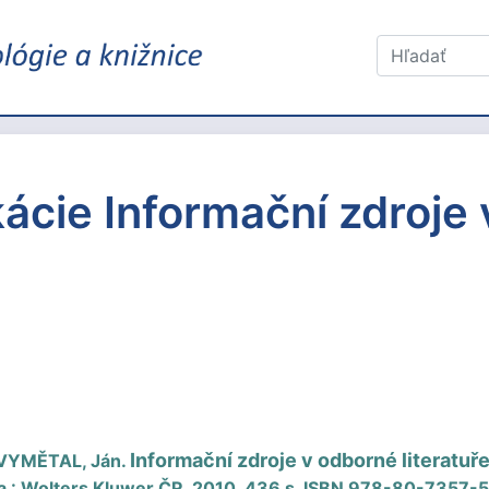
ácie Informační zdroje
Informační zdroje v odborné literatuře
VYMĚTAL, Ján.
a : Wolters Kluwer ČR, 2010. 436 s. ISBN 978-80-7357-