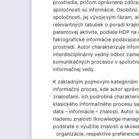
prostredia, pričom oprávnene zdôra
spoločnosti sú informácie. Osobitnú
spoločnosti, jej vývojovým fázam, a
relevantných tabuliek o poradí krají
patentovej aktivite, podiele HDP na
faktografické informácie podávajú
prostredí. Autor charakterizuje inf
interdisciplinárny vedný odbor zam
komunikačných procesov v spoločnos
informačnej vedy.
K základným pojmovým kategóriám i
informačný proces, kde autor správn
znalosťami. Ich podrobná charakteri
klasického informačného procesu sa
dáta – informácie – znalosti. Autor 
riadeniu znalostí (knowledge manage
podstate o využitie znalostí a skúse
organizácie, respektíve preferencie