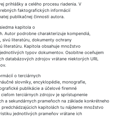
ej prihlášky a celého procesu riadenia. V
trebných faktografických informácií
tej publikačnej činnosti autora.
 siedma kapitola o
h. Autor podrobne charakterizuje kompendiá,
ií, sivú literatúru, dokumenty ochrany
ú literatúru. Kapitola obsahuje množstvo
k jednotlivých typov dokumentov. Osobitne oceňujem
ch databázových zdrojov vrátane niektorých URL
ov.
rmácií o terciárnych
náučné slovníky, encyklopédie, monografie,
ografické publikácie a účelové firemné
e cieľom terciárnych zdrojov je sprístupnenie
ch a sekundárnych prameňoch na základe konkrétneho
v predchádzajúcich kapitolách tu nájdeme množstvo
ristiku jednotlivých prameňov vrátane ich