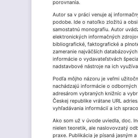
porovnania.
Autor sa v práci venuje aj informač
podobe. Ide o natoľko zložitú a obsi
samostatnú monografiu. Autor uvádz
elektronických informačných zdrojov
bibliografické, faktografické a pln
zameranie najväčších databázových 
informácie o vydavateľstvách špecial
nadstavbové nástroje na ich využíva
Podľa môjho názoru je veľmi užitočné
nachádzajú informácie o odborných 
adresárom vybraných knižníc a vybr
Českej republike vrátane URL adries.
vyhľadávania informácií a ich spraco
Ako som už v úvode uviedla, doc. In
nielen teoretik, ale naslovovzatý od
praxe. Publikácia je písaná jasným 