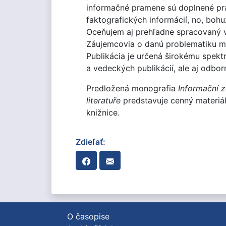
informačné pramene sú doplnené pra
faktografických informácií, no, boh
Oceňujem aj prehľadne spracovaný vý
Záujemcovia o danú problematiku mô
Publikácia je určená širokému spek
a vedeckých publikácií, ale aj odborn
Predložená monografia
Informační 
literatuře
predstavuje cenný materiál
knižnice.
Zdieľať:
O časopise