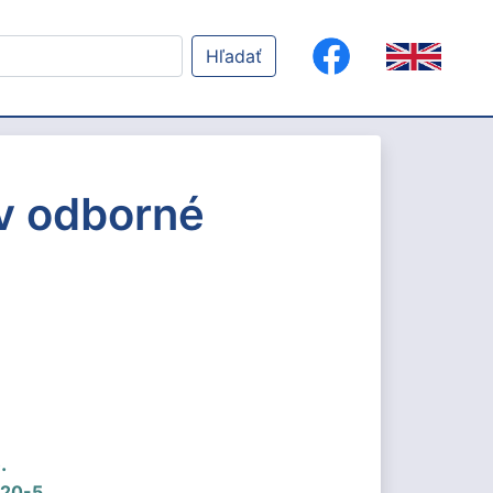
Hľadať
 v odborné
.
520-5