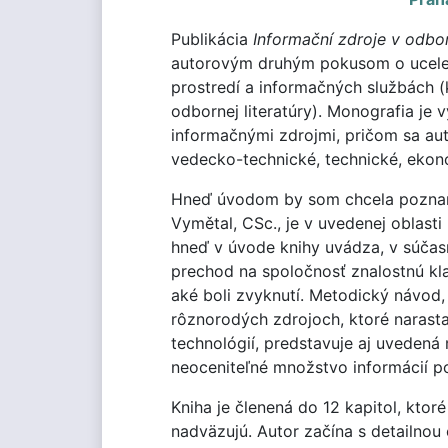
Publikácia
Informační zdroje v odbor
autorovým druhým pokusom o ucele
prostredí a informačných službách (
odbornej literatúry). Monografia je
informačnými zdrojmi, pričom sa au
vedecko-technické, technické, ekon
Hneď úvodom by som chcela pozname
Vymětal, CSc., je v uvedenej oblasti
hneď v úvode knihy uvádza, v súčasn
prechod na spoločnosť znalostnú kla
aké boli zvyknutí. Metodický návod,
rôznorodých zdrojoch, ktoré narast
technológií, predstavuje aj uvedená 
neoceniteľné množstvo informácií pot
Kniha je členená do 12 kapitol, ktor
nadväzujú. Autor začína s detailnou