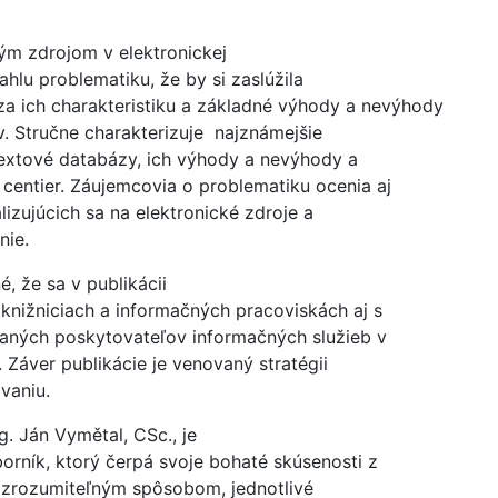
ným zdrojom v elektronickej
ahlu problematiku, že by si zaslúžila
a ich charakteristiku a základné výhody a nevýhody
. Stručne charakterizuje najznámejšie
otextové databázy, ich výhody a nevýhody a
centier. Záujemcovia o problematiku ocenia aj
izujúcich sa na elektronické zdroje a
nie.
, že sa v publikácii
knižniciach a informačných pracoviskách aj s
aných poskytovateľov informačných služieb v
 Záver publikácie je venovaný stratégii
vaniu.
g. Ján Vymětal, CSc., je
borník, ktorý čerpá svoje bohaté skúsenosti z
a zrozumiteľným spôsobom, jednotlivé