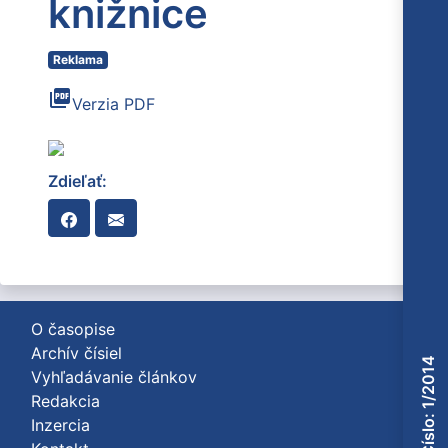
knižnice
Reklama
picture_as_pdf
Verzia PDF
Zdieľať:
O časopise
Archív čísiel
Číslo: 1/2014
Vyhľadávanie článkov
Redakcia
Inzercia