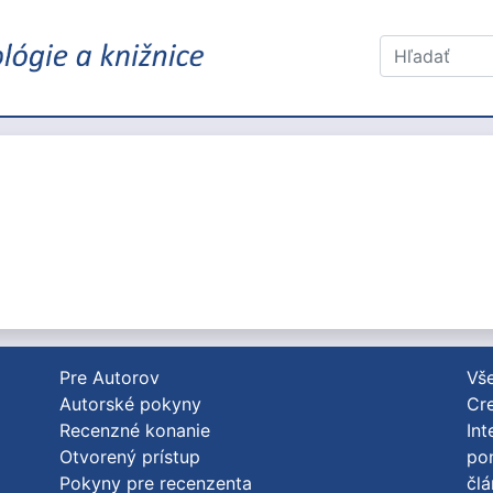
Pre Autorov
Vše
Autorské pokyny
Cre
Recenzné konanie
Int
Otvorený prístup
po
Pokyny pre recenzenta
člá