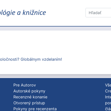
spoločnosti? Globálnym vzdelaním!
Pre Autorov
Vše
Autorské pokyny
Cre
Recenzné konanie
Int
Otvorený prístup
po
Pokyny pre recenzenta
člá