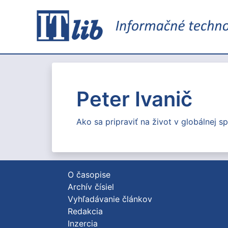
Peter Ivanič
Ako sa pripraviť na život v globálnej 
O časopise
Archív čísiel
Vyhľadávanie článkov
Redakcia
Inzercia