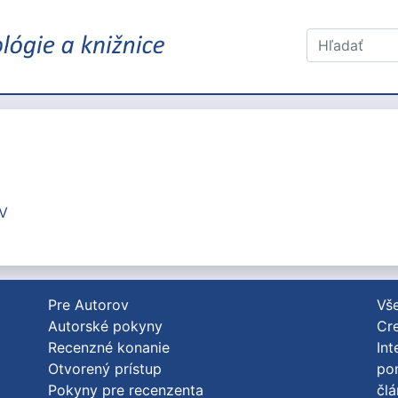
V
Pre Autorov
Vše
Autorské pokyny
Cre
Recenzné konanie
Int
Otvorený prístup
po
Pokyny pre recenzenta
člá