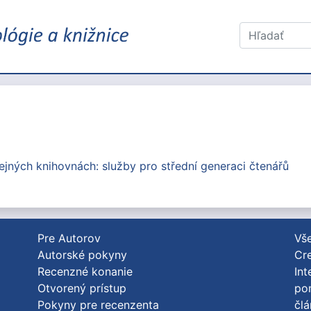
ejných knihovnách: služby pro střední generaci čtenářů
Pre Autorov
Vše
Autorské pokyny
Cre
Recenzné konanie
Int
Otvorený prístup
po
Pokyny pre recenzenta
člá