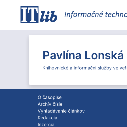
Pavlína Lonská
Knihovnické a informační služby ve veř
O časopise
Archív čísiel
Vyhľadávanie článkov
Redakcia
Inzercia