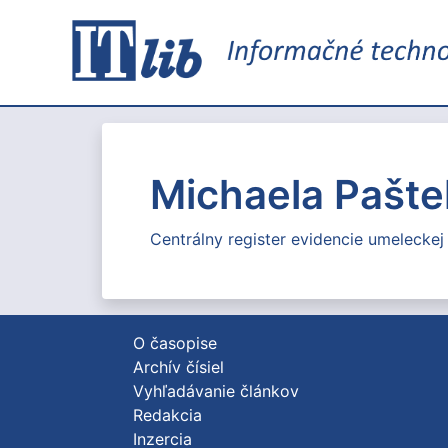
Michaela Pašt
Centrálny register evidencie umeleckej
O časopise
Archív čísiel
Vyhľadávanie článkov
Redakcia
Inzercia