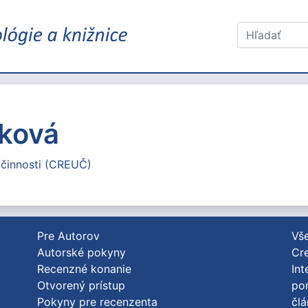
eková
 činnosti (CREUČ)
Pre Autorov
Vše
Autorské pokyny
Cre
Recenzné konanie
Int
Otvorený prístup
po
Pokyny pre recenzenta
člá