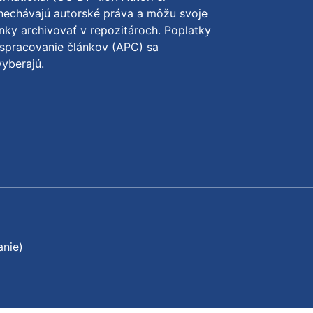
nechávajú autorské práva a môžu svoje
nky archivovať v repozitároch. Poplatky
spracovanie článkov (APC) sa
yberajú.
anie)