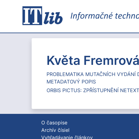
Květa Fremrov
PROBLEMATIKA MUTAČNÍCH VYDÁNÍ D
METADATOVÝ POPIS
ORBIS PICTUS: ZPŘÍSTUPNĚNÍ NETEX
O časopise
Archív čísiel
Vyhľadávanie článkov