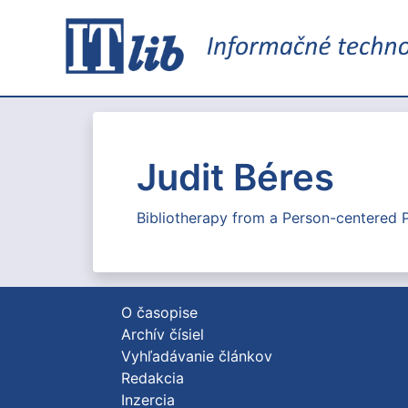
Judit Béres
Bibliotherapy from a Person-centered 
O časopise
Archív čísiel
Vyhľadávanie článkov
Redakcia
Inzercia