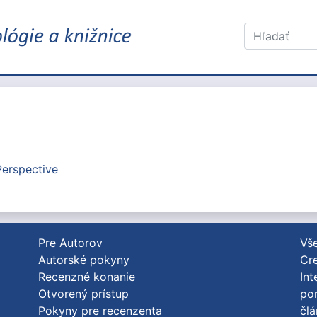
Perspective
Pre Autorov
Vše
Autorské pokyny
Cre
Recenzné konanie
Int
Otvorený prístup
po
Pokyny pre recenzenta
člá