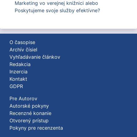
Marketing vo verejnej knižnici alebo
Poskytujeme svoje služby efektívne?
O časopise
Archív čísiel
Vyhľadávanie článkov
Redakcia
Inzercia
Kontakt
GDPR
Pre Autorov
Autorské pokyny
Recenzné konanie
Otvorený prístup
Pokyny pre recenzenta