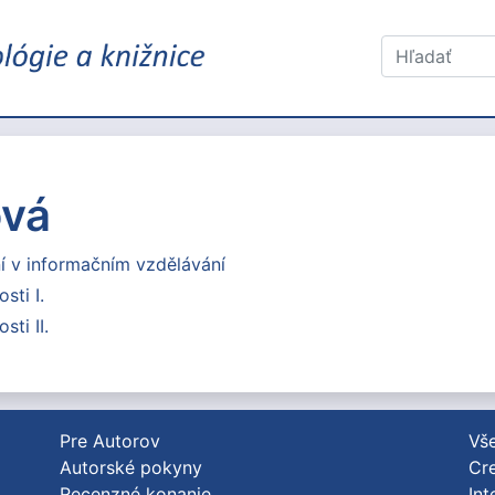
ová
ní v informačním vzdělávání
ti I.
ti II.
Pre Autorov
Vše
Autorské pokyny
Cre
Recenzné konanie
Int