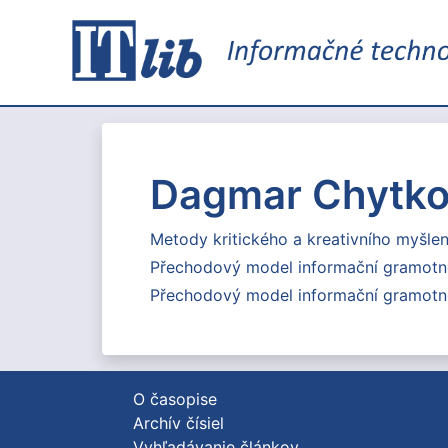
Dagmar Chytk
Metody kritického a kreativního myšle
Přechodový model informační gramotnos
Přechodový model informační gramotnos
O časopise
Archív čísiel
Vyhľadávanie článkov