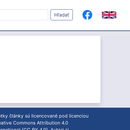
Hľadať
tky články sú licencované pod licenciou
ative Commons Attribution 4.0
ernational (CC BY 4.0)
. Autori si