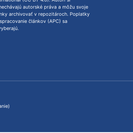
nechávajú autorské práva a môžu svoje
nky archivovať v repozitároch. Poplatky
spracovanie článkov (APC) sa
yberajú.
anie)