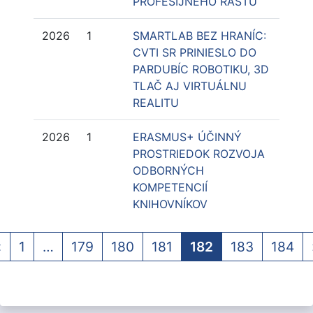
PROFESIJNÉHO RASTU
2026
1
SMARTLAB BEZ HRANÍC:
CVTI SR PRINIESLO DO
PARDUBÍC ROBOTIKU, 3D
TLAČ AJ VIRTUÁLNU
REALITU
2026
1
ERASMUS+ ÚČINNÝ
PROSTRIEDOK ROZVOJA
ODBORNÝCH
KOMPETENCIÍ
KNIHOVNÍKOV
«
1
…
179
180
181
182
183
184