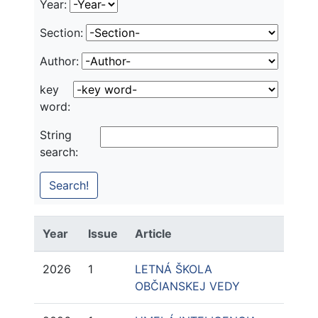
Year:
Section:
Author:
key
word:
String
search:
Year
Issue
Article
2026
1
LETNÁ ŠKOLA
OBČIANSKEJ VEDY