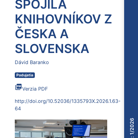
SPOJILA
KNIHOVNÍKOV Z
ČESKA A
SLOVENSKA
Dávid Baranko
Podujatia
picture_as_pdf
Verzia PDF
http://doi.org/10.52036/1335793X.2026.1.63-
64
Číslo: 1/2026