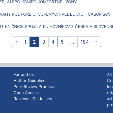
VIZE] ALEBO KONIEC KOMFORTNEJ ZÓNY
OVANÝ PODPORE OTVORENÝCH VEDECKÝCH ČASOPISOV
T KNIŽNICE SPOJILA KNIHOVNÍKOV Z ČESKA A SLOVENS
«
1
2
3
4
5
…
184
»
For authors
All
Author Guidelines
Cre
Peer-Review Process
Int
Open Access
ret
Reviewer Guidelines
art
pro