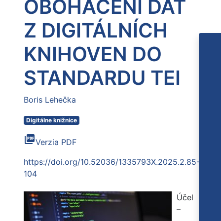
OBOHACENÍ DAT
Z DIGITÁLNÍCH
KNIHOVEN DO
STANDARDU TEI
Boris Lehečka
Digitálne knižnice
picture_as_pdf
Verzia PDF
https://doi.org/10.52036/1335793X.2025.2.85-
104
Účel
–